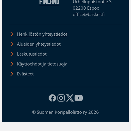
Urheilupuistontie 3
02200 Espoo
office@basket.fi
Henkilöstön yhteystiedot
Alueiden yhteystiedot
Laskutustiedot
Käyttöehdot ja tietosuoja
Evästeet
© Suomen Koripalloliitto ry 2026