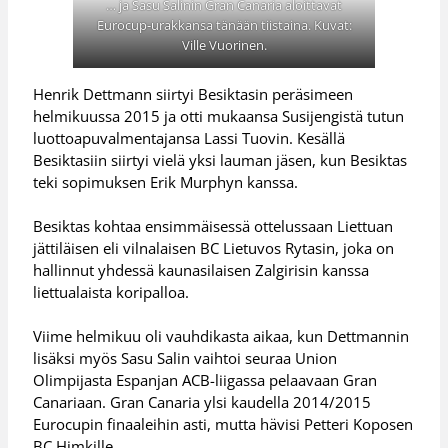
… ja Sasu Salinin Gran Canaria aloittavat
Eurocup-urakkansa tänään tiistaina. Kuvat:
Ville Vuorinen.
Henrik Dettmann siirtyi Besiktasin peräsimeen
helmikuussa 2015 ja otti mukaansa Susijengistä tutun
luottoapuvalmentajansa Lassi Tuovin. Kesällä
Besiktasiin siirtyi vielä yksi lauman jäsen, kun Besiktas
teki sopimuksen Erik Murphyn kanssa.
Besiktas kohtaa ensimmäisessä ottelussaan Liettuan
jättiläisen eli vilnalaisen BC Lietuvos Rytasin, joka on
hallinnut yhdessä kaunasilaisen Zalgirisin kanssa
liettualaista koripalloa.
Viime helmikuu oli vauhdikasta aikaa, kun Dettmannin
lisäksi myös Sasu Salin vaihtoi seuraa Union
Olimpijasta Espanjan ACB-liigassa pelaavaan Gran
Canariaan. Gran Canaria ylsi kaudella 2014/2015
Eurocupin finaaleihin asti, mutta hävisi Petteri Koposen
BC Himkille.