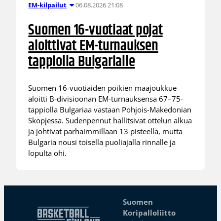
06.08.2026 21:08
EM-kilpailut
Suomen 16-vuotiaat pojat
aloittivat EM-turnauksen
tappiolla Bulgarialle
Suomen 16-vuotiaiden poikien maajoukkue
aloitti B-divisioonan EM-turnauksensa 67–75-
tappiolla Bulgariaa vastaan Pohjois-Makedonian
Skopjessa. Sudenpennut hallitsivat ottelun alkua
ja johtivat parhaimmillaan 13 pisteellä, mutta
Bulgaria nousi toisella puoliajalla rinnalle ja
lopulta ohi.
Suomen
Koripalloliitto