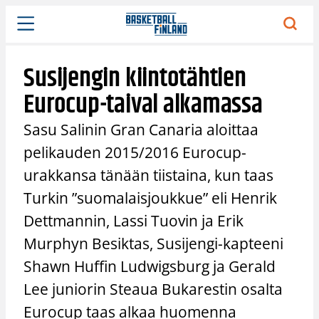
Siirry
sisältöön
Susijengin kiintotähtien
Eurocup-taival alkamassa
Sasu Salinin Gran Canaria aloittaa
pelikauden 2015/2016 Eurocup-
urakkansa tänään tiistaina, kun taas
Turkin ”suomalaisjoukkue” eli Henrik
Dettmannin, Lassi Tuovin ja Erik
Murphyn Besiktas, Susijengi-kapteeni
Shawn Huffin Ludwigsburg ja Gerald
Lee juniorin Steaua Bukarestin osalta
Eurocup taas alkaa huomenna