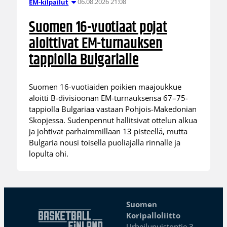
06.08.2026 21:08
EM-kilpailut
Suomen 16-vuotiaat pojat
aloittivat EM-turnauksen
tappiolla Bulgarialle
Suomen 16-vuotiaiden poikien maajoukkue
aloitti B-divisioonan EM-turnauksensa 67–75-
tappiolla Bulgariaa vastaan Pohjois-Makedonian
Skopjessa. Sudenpennut hallitsivat ottelun alkua
ja johtivat parhaimmillaan 13 pisteellä, mutta
Bulgaria nousi toisella puoliajalla rinnalle ja
lopulta ohi.
Suomen
Koripalloliitto
Urheilupuistontie 3