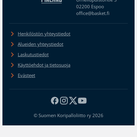
02200 Espoo
office@basket.fi
Henkilöstön yhteystiedot
Alueiden yhteystiedot
Laskutustiedot
Käyttöehdot ja tietosuoja
Evästeet
© Suomen Koripalloliitto ry 2026