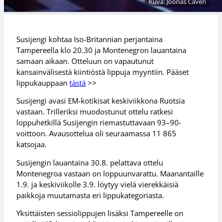
Kuva: Joonas Cavén
Susijengi kohtaa Iso-Britannian perjantaina
Tampereella klo 20.30 ja Montenegron lauantaina
samaan aikaan. Otteluun on vapautunut
kansainvälisestä kiintiöstä lippuja myyntiin. Pääset
lippukauppaan
tästä
>>
Susijengi avasi EM-kotikisat keskiviikkona Ruotsia
vastaan. Trilleriksi muodostunut ottelu ratkesi
loppuhetkillä Susijengin riemastuttavaan 93–90-
voittoon. Avausottelua oli seuraamassa 11 865
katsojaa.
Susijengin lauantaina 30.8. pelattava ottelu
Montenegroa vastaan on loppuunvarattu. Maanantaille
1.9. ja keskiviikolle 3.9. löytyy vielä vierekkäisiä
paikkoja muutamasta eri lippukategoriasta.
Yksittäisten sessiolippujen lisäksi Tampereelle on