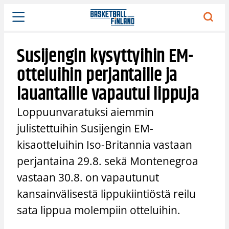
Siirry
sisältöön
Susijengin kysyttyihin EM-
otteluihin perjantaille ja
lauantaille vapautui lippuja
Loppuunvaratuksi aiemmin
julistettuihin Susijengin EM-
kisaotteluihin Iso-Britannia vastaan
perjantaina 29.8. sekä Montenegroa
vastaan 30.8. on vapautunut
kansainvälisestä lippukiintiöstä reilu
sata lippua molempiin otteluihin.