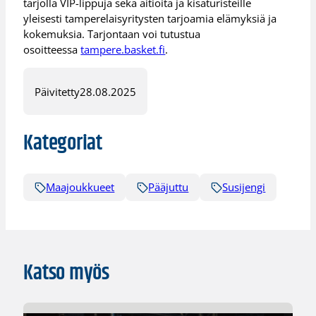
tarjolla VIP-lippuja sekä aitioita ja kisaturisteille
yleisesti tamperelaisyritysten tarjoamia elämyksiä ja
kokemuksia. Tarjontaan voi tutustua
osoitteessa
tampere.basket.fi
.
Päivitetty
28.08.2025
Kategoriat
Maajoukkueet
Pääjuttu
Susijengi
Katso myös