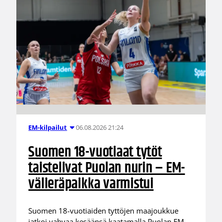
06.08.2026 21:24
EM-kilpailut
Suomen 18-vuotiaat tytöt
taistelivat Puolan nurin – EM-
välieräpaikka varmistui
Suomen 18-vuotiaiden tyttöjen maajoukkue
jatkoi vahvaa kesäänsä kaatamalla Puolan EM-