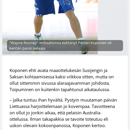
”Wayne Rooney”-imitaationsa esittänyt Petteri Koponen oli
kentän paras pelaaja.
Koponen ehti avata maaottelukesän Susijengin ja
Saksan kohtaamisessa kaksi viikkoa sitten, mutta on
ollut sittemmin sivussa alaraajavamman johdosta.
Toipuminen on kuitenkin tapahtunut aikataulussa.
– Jalka tuntuu ihan hyvältä. Pystyin muutaman päivän
Liettuassa harjoittelemaan jo kovempaa. Tavoitteena
on ollut jo jonkin aikaa, että pelaisin Australia-
ottelussa. Ilman takapakkia se tavoite toteutuu eli
uskon olevani kokoonpanossa, Koponen kertoo.