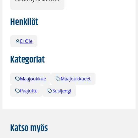
Henkilöt
Ei Ole
Kategoriat
Maajoukkue
Maajoukkueet
Pääjuttu
Susijengi
Katso myös