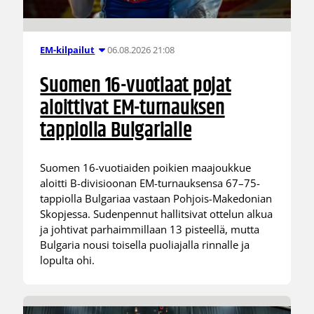
06.08.2026 21:08
EM-kilpailut
Suomen 16-vuotiaat pojat
aloittivat EM-turnauksen
tappiolla Bulgarialle
Suomen 16-vuotiaiden poikien maajoukkue
aloitti B-divisioonan EM-turnauksensa 67–75-
tappiolla Bulgariaa vastaan Pohjois-Makedonian
Skopjessa. Sudenpennut hallitsivat ottelun alkua
ja johtivat parhaimmillaan 13 pisteellä, mutta
Bulgaria nousi toisella puoliajalla rinnalle ja
lopulta ohi.