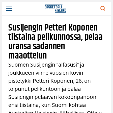
Siirry
sisältöön
Susijengin Petteri Koponen
tiistaina pelikunnossa, pelaa
uransa sadannen
maaottelun
Suomen Susijengin ”alfasusi” ja
joukkueen viime vuosien kovin
pistetykki Petteri Koponen, 26, on
toipunut pelikuntoon ja palaa
Susijengin pelaavan kokoonpanoon
ensi tiistaina, kun Suomi kohtaa
Australian Helsingin Jäähallissa. Ottelu