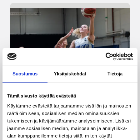
Suostumus
Yksityiskohdat
Tietoja
Tämä sivusto käyttää evästeitä
06.08.2026 21:24
EM-kilpailut
Käytämme evästeitä tarjoamamme sisällön ja mainosten
Suomen 18-vuotiaat tytöt
räätälöimiseen, sosiaalisen median ominaisuuksien
tukemiseen ja kävijämäärämme analysoimiseen. Lisäksi
taistelivat Puolan nurin – EM-
jaamme sosiaalisen median, mainosalan ja analytiikka-
välieräpaikka varmistui
alan kumppaneillemme tietoja siitä, miten käytät