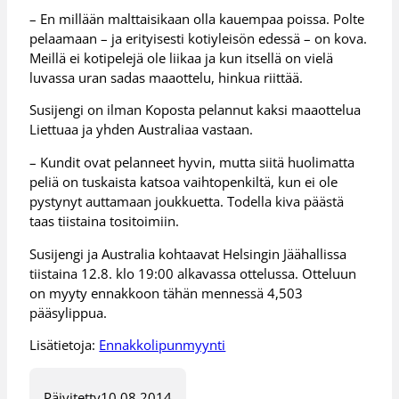
– En millään malttaisikaan olla kauempaa poissa. Polte
pelaamaan – ja erityisesti kotiyleisön edessä – on kova.
Meillä ei kotipelejä ole liikaa ja kun itsellä on vielä
luvassa uran sadas maaottelu, hinkua riittää.
Susijengi on ilman Koposta pelannut kaksi maaottelua
Liettuaa ja yhden Australiaa vastaan.
– Kundit ovat pelanneet hyvin, mutta siitä huolimatta
peliä on tuskaista katsoa vaihtopenkiltä, kun ei ole
pystynyt auttamaan joukkuetta. Todella kiva päästä
taas tiistaina tositoimiin.
Susijengi ja Australia kohtaavat Helsingin Jäähallissa
tiistaina 12.8. klo 19:00 alkavassa ottelussa. Otteluun
on myyty ennakkoon tähän mennessä 4,503
pääsylippua.
Lisätietoja:
Ennakkolipunmyynti
Päivitetty
10.08.2014