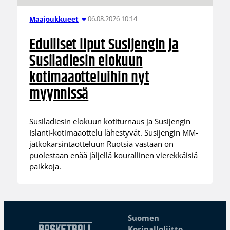
06.08.2026 10:14
Maajoukkueet
Edulliset liput Susijengin ja
Susiladiesin elokuun
kotimaaotteluihin nyt
myynnissä
Susiladiesin elokuun kotiturnaus ja Susijengin
Islanti-kotimaaottelu lähestyvät. Susijengin MM-
jatkokarsintaotteluun Ruotsia vastaan on
puolestaan enää jäljellä kourallinen vierekkäisiä
paikkoja.
Suomen
Koripalloliitto