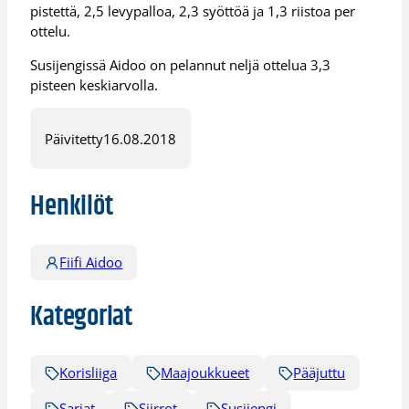
pistettä, 2,5 levypalloa, 2,3 syöttöä ja 1,3 riistoa per
ottelu.
Susijengissä Aidoo on pelannut neljä ottelua 3,3
pisteen keskiarvolla.
Päivitetty
16.08.2018
Henkilöt
Fiifi Aidoo
Kategoriat
Korisliiga
Maajoukkueet
Pääjuttu
Sarjat
Siirrot
Susijengi