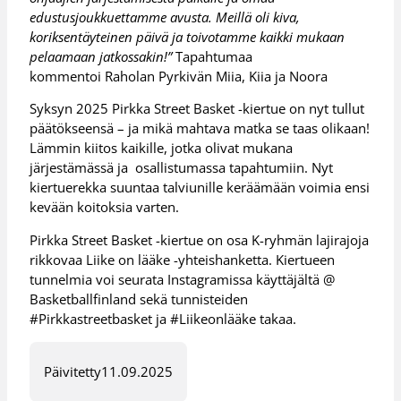
edustusjoukkuettamme avusta. Meillä oli kiva,
koriksentäyteinen päivä ja toivotamme kaikki mukaan
pelaamaan jatkossakin!”
Tapahtumaa
kommentoi Raholan Pyrkivän Miia, Kiia ja Noora
Syksyn 2025 Pirkka Street Basket -kiertue on nyt tullut
päätökseensä – ja mikä mahtava matka se taas olikaan!
Lämmin kiitos kaikille, jotka olivat mukana
järjestämässä ja osallistumassa tapahtumiin. Nyt
kiertuerekka suuntaa talviunille keräämään voimia ensi
kevään koitoksia varten.
Pirkka Street Basket -kiertue on osa K-ryhmän lajirajoja
rikkovaa Liike on lääke -yhteishanketta. Kiertueen
tunnelmia voi seurata Instagramissa käyttäjältä @
Basketballfinland sekä tunnisteiden
#Pirkkastreetbasket ja #Liikeonlääke takaa.
Päivitetty
11.09.2025