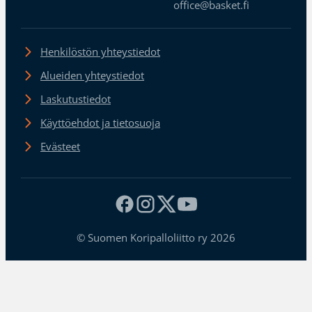
office@basket.fi
Henkilöstön yhteystiedot
Alueiden yhteystiedot
Laskutustiedot
Käyttöehdot ja tietosuoja
Evästeet
© Suomen Koripalloliitto ry 2026