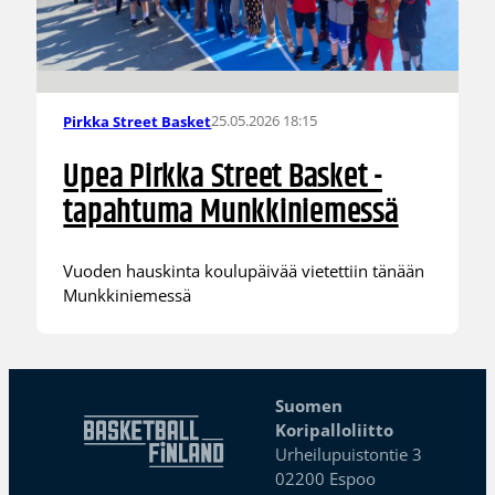
25.05.2026 18:15
Pirkka Street Basket
Upea Pirkka Street Basket -
tapahtuma Munkkiniemessä
Vuoden hauskinta koulupäivää vietettiin tänään
Munkkiniemessä
Suomen
Koripalloliitto
Urheilupuistontie 3
02200 Espoo