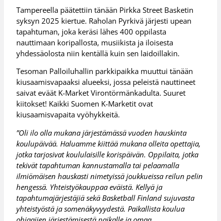
Tampereella päätettiin tänään Pirkka Street Basketin
syksyn 2025 kiertue. Raholan Pyrkivä järjesti upean
tapahtuman, joka keräsi lähes 400 oppilasta
nauttimaan koripallosta, musiikista ja iloisesta
yhdessäolosta niin kentällä kuin sen laidoillakin.
Tesoman Palloiluhallin parkkipaikka muuttui tänään
kiusaamisvapaaksi alueeksi, jossa peleistä nauttineet
saivat eväät K-Market Virontörmänkadulta. Suuret
kiitokset! Kaikki Suomen K-Marketit ovat
kiusaamisvapaita vyöhykkeitä.
”Oli ilo olla mukana järjestämässä vuoden hauskinta
koulupäivää. Haluamme kiittää mukana olleita opettajia,
jotka tarjosivat koululaisille korispäivän. Oppilaita, jotka
tekivät tapahtuman kannustamalla tai pelaamalla
ilmiömäisen hauskasti nimetyissä joukkueissa reilun pelin
hengessä. Yhteistyökauppaa eväistä. Kellyä ja
tapahtumajärjestäjiä sekä Basketball Finland sujuvasta
yhteistyöstä ja somenäkyvyydestä. Paikallista koulua
ohjaajien järjestämisestä paikalle ja omaa