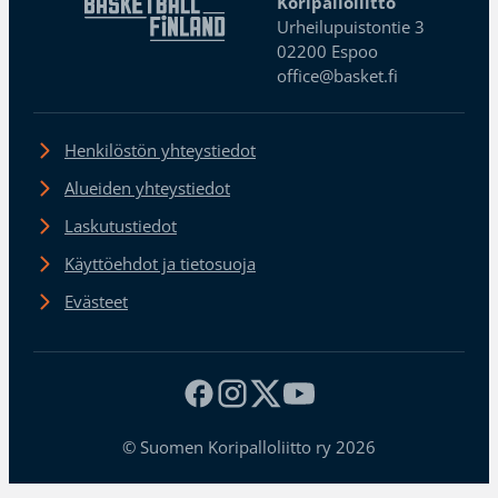
Koripalloliitto
Urheilupuistontie 3
02200 Espoo
office@basket.fi
Henkilöstön yhteystiedot
Alueiden yhteystiedot
Laskutustiedot
Käyttöehdot ja tietosuoja
Evästeet
© Suomen Koripalloliitto ry 2026