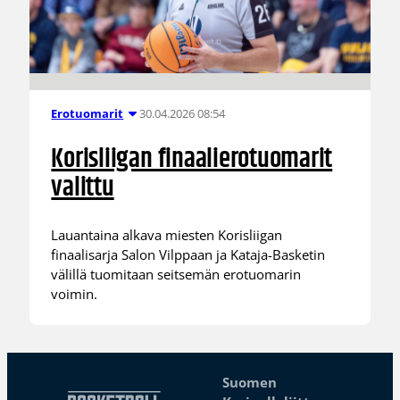
30.04.2026 08:54
Erotuomarit
Korisliigan finaalierotuomarit
valittu
Lauantaina alkava miesten Korisliigan
finaalisarja Salon Vilppaan ja Kataja-Basketin
välillä tuomitaan seitsemän erotuomarin
voimin.
Suomen