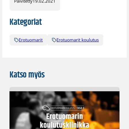
Päivitetty
19.02.2021
Kategoriat
Erotuomarit
Erotuomarit koulutus
Katso myös