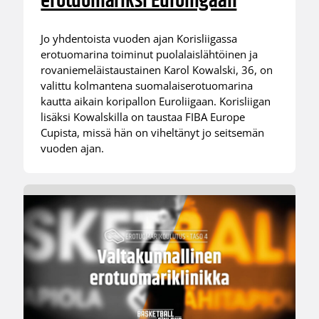
erotuomariksi Euroliigaan
Jo yhdentoista vuoden ajan Korisliigassa
erotuomarina toiminut puolalaislähtöinen ja
rovaniemeläistaustainen Karol Kowalski, 36, on
valittu kolmantena suomalaiserotuomarina
kautta aikain koripallon Euroliigaan. Korisliigan
lisäksi Kowalskilla on taustaa FIBA Europe
Cupista, missä hän on viheltänyt jo seitsemän
vuoden ajan.