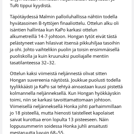
TuRi tippui kyydistä.
Täpötäydessä Malmin palloiluhallissa nähtiin todella
hyvätasoinen B-tyttöjen finaaliottelu. Ottelun alku oli
isäntien hallintaa kun KaPo karkasi ottelun
alkumetreillä 14-7-johtoon. Hongan tytöt eivät tästä
pelästyneet vaan hilasivat itsensä pikkuhiljaa tasoihin
ja ohi. Johto vaihtelikin puolin ja toisin ensimmäisellä
puoliskolla ja kuin kruunuksi puoliajalle mentiin
tasatilanteessa 32–32.
Ottelun kaksi viimeistä neljännestä olivat sitten
Hongan suvereenia näytöstä. Joukkue puolusti todella
tyylikkäästi ja KaPo sai tehtyä ainoastaan kuusi pistettä
kolmannella neljänneksellä. Kun Hongan hyökkäyskin
toimi, niin se karkasi tavoittamattomaan johtoon.
Viimeisellä neljänneksellä Honka johti parhaimmillaan
jo 18 pisteellä, mutta hienosti taistelleet kapolaiset
saivat kurottua eron lopulta 13 pisteeseen. Näin
loppusummerin soidessa Honka juhli ansaitusti
mestaruutta luvuin 68–55.