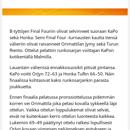
B-tyttöjen Final Fouriin olivat selvinneet suoraan KaPo
sekä Honka. Semi Final Four -turnausten kautta tiensä
välieriin olivat raivanneet Orimattilan Jymy sekä Turun
Riento. Ottelut pelattiin runkosarjan voittajan KaPon
kotikentällä Malmilla.
Lauantain välierissä ennakkosuosikit pitivät pintansa.
KaPo voitti OrJyn 72–63 ja Honka TuRin 66–50. Näin
finaalissa kohtasivat kaksi runkosarjankin parasta
joukkuetta.
Ennen finaalia pelatussa pronssiottelussa pidemmän
korren vei Orimattila joka pelasi kovalla sykkeellä läpi
ottelun. Vaikka ottelun loppulukemat olivat selvät,
eivät ne kuitenkaan kerro ottelun luonteesta kaikkea.
Lukemiin 69–49 päättynyt ottelu ratkesi lopullisesti
OrJyn kovaan viimeisen neljänneksen esitykseen ja