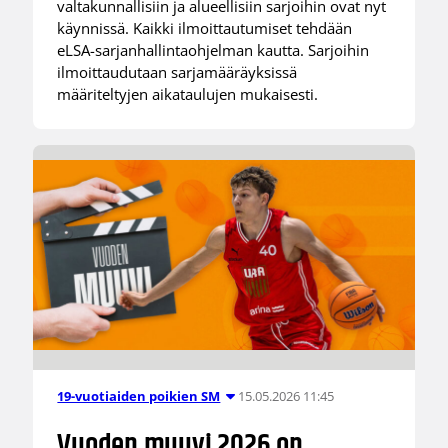
valtakunnallisiin ja alueellisiin sarjoihin ovat nyt
käynnissä. Kaikki ilmoittautumiset tehdään
eLSA-sarjanhallintaohjelman kautta. Sarjoihin
ilmoittaudutaan sarjamääräyksissä
määriteltyjen aikataulujen mukaisesti.
15.05.2026 11:45
19-vuotiaiden poikien SM
Vuoden muuvi 2026 on