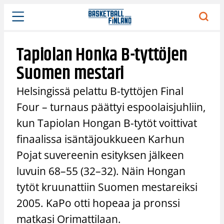
Siirry
sisältöön
Tapiolan Honka B-tyttöjen
Suomen mestari
Helsingissä pelattu B-tyttöjen Final
Four – turnaus päättyi espoolaisjuhliin,
kun Tapiolan Hongan B-tytöt voittivat
finaalissa isäntäjoukkueen Karhun
Pojat suvereenin esityksen jälkeen
luvuin 68–55 (32–32). Näin Hongan
tytöt kruunattiin Suomen mestareiksi
2005. KaPo otti hopeaa ja pronssi
matkasi Orimattilaan.