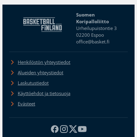
Suomen
Koripalloliitto
Urheilupuistontie 3
02200 Espoo
office@basket.fi
Henkilöstön yhteystiedot
Alueiden yhteystiedot
Laskutustiedot
Käyttöehdot ja tietosuoja
Evästeet