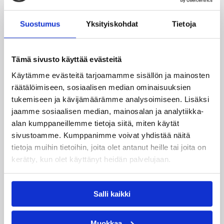
Suostumus
Yksityiskohdat
Tietoja
12.06.2026 13:45
16-vuotiaiden poikien SM
Nuorten valtakunnallisten
Tämä sivusto käyttää evästeitä
sarjojen ja karsintojen
Käytämme evästeitä tarjoamamme sisällön ja mainosten
pelaamistavat kaudella 2026-
räätälöimiseen, sosiaalisen median ominaisuuksien
27 jatkuvat entisellään
tukemiseen ja kävijämäärämme analysoimiseen. Lisäksi
jaamme sosiaalisen median, mainosalan ja analytiikka-
alan kumppaneillemme tietoja siitä, miten käytät
Nuorten valtakunnallisten sarjojen ja
sivustoamme. Kumppanimme voivat yhdistää näitä
karsintojen pelaamistavat kaudella 2026-27
tietoja muihin tietoihin, joita olet antanut heille tai joita on
jatkuvat samalla tavalla kuin viime kaudella.
kerätty, kun olet käyttänyt heidän palvelujaan.
16-, 17- ja 19-vuotiaissa kaikkiin
valtakunnallisiin I divisiooniin pääsee
ilmoittautumalla. Kaikki karsintoihin ja sarjoihin
ilmoittautumiset tehdään eLSA-sarjanhallinnan
Salli kaikki
kautta 1.8.2026 mennessä.
Muokkaa