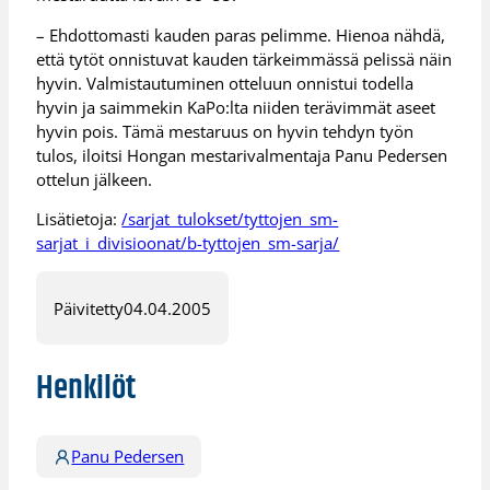
– Ehdottomasti kauden paras pelimme. Hienoa nähdä,
että tytöt onnistuvat kauden tärkeimmässä pelissä näin
hyvin. Valmistautuminen otteluun onnistui todella
hyvin ja saimmekin KaPo:lta niiden terävimmät aseet
hyvin pois. Tämä mestaruus on hyvin tehdyn työn
tulos, iloitsi Hongan mestarivalmentaja Panu Pedersen
ottelun jälkeen.
Lisätietoja:
/sarjat_tulokset/tyttojen_sm-
sarjat_i_divisioonat/b-tyttojen_sm-sarja/
Päivitetty
04.04.2005
Henkilöt
Panu Pedersen