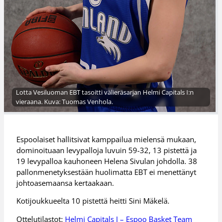
Lotta Vesiluoman EBT tasoitti välieräsarjan Helmi Capitals I:n
vieraana. Kuva: Tuomas Venhola.
Espoolaiset hallitsivat kamppailua mielensä mukaan,
dominoituaan levypalloja luvuin 59-32, 13 pistettä ja
19 levypalloa kauhoneen Helena Sivulan johdolla. 38
pallonmenetyksestään huolimatta EBT ei menettänyt
johtoasemaansa kertaakaan.
Kotijoukkueelta 10 pistettä heitti Sini Mäkelä.
Ottelutilastot:
Helmi Capitals I – Espoo Basket Team