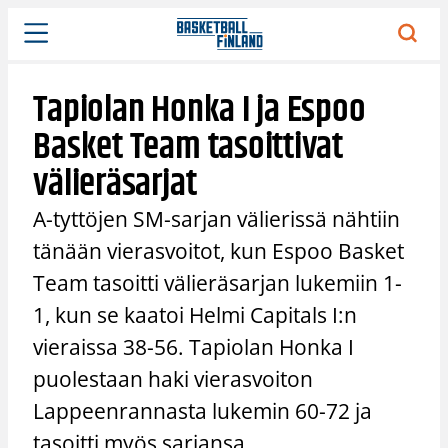
Siirry
sisältöön
Tapiolan Honka I ja Espoo
Basket Team tasoittivat
välieräsarjat
A-tyttöjen SM-sarjan välierissä nähtiin
tänään vierasvoitot, kun Espoo Basket
Team tasoitti välieräsarjan lukemiin 1-
1, kun se kaatoi Helmi Capitals I:n
vieraissa 38-56. Tapiolan Honka I
puolestaan haki vierasvoiton
Lappeenrannasta lukemin 60-72 ja
tasoitti myös sarjansa.