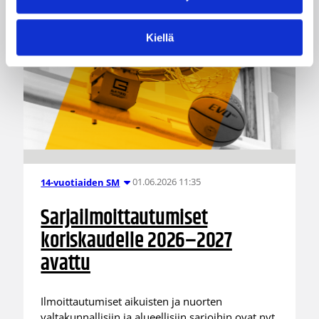
Kiellä
01.06.2026 11:35
14-vuotiaiden SM
Sarjailmoittautumiset
koriskaudelle 2026–2027
avattu
Ilmoittautumiset aikuisten ja nuorten
valtakunnallisiin ja alueellisiin sarjoihin ovat nyt