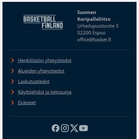
Suomen
Koripalloliitto
Urheilupuistontie 3
02200 Espoo
office@basket.fi
Henkilöstön yhteystiedot
Alueiden yhteystiedot
Laskutustiedot
Käyttöehdot ja tietosuoja
Evästeet