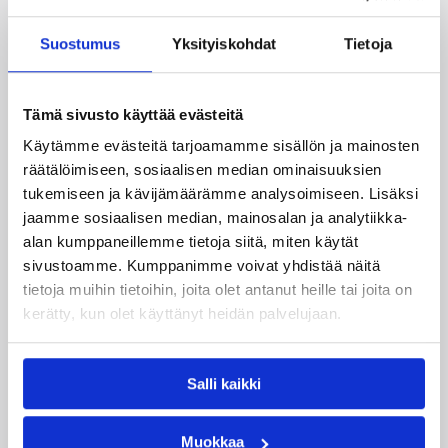
Suostumus
Yksityiskohdat
Tietoja
12.06.2026 13:45
16-vuotiaiden poikien SM
Nuorten valtakunnallisten
Tämä sivusto käyttää evästeitä
sarjojen ja karsintojen
Käytämme evästeitä tarjoamamme sisällön ja mainosten
pelaamistavat kaudella 2026-
räätälöimiseen, sosiaalisen median ominaisuuksien
27 jatkuvat entisellään
tukemiseen ja kävijämäärämme analysoimiseen. Lisäksi
jaamme sosiaalisen median, mainosalan ja analytiikka-
alan kumppaneillemme tietoja siitä, miten käytät
Nuorten valtakunnallisten sarjojen ja
sivustoamme. Kumppanimme voivat yhdistää näitä
karsintojen pelaamistavat kaudella 2026-27
tietoja muihin tietoihin, joita olet antanut heille tai joita on
jatkuvat samalla tavalla kuin viime kaudella.
16-, 17- ja 19-vuotiaissa kaikkiin
kerätty, kun olet käyttänyt heidän palvelujaan.
valtakunnallisiin I divisiooniin pääsee
ilmoittautumalla. Kaikki karsintoihin ja sarjoihin
ilmoittautumiset tehdään eLSA-sarjanhallinnan
Salli kaikki
kautta 1.8.2026 mennessä.
Muokkaa