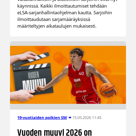
käynnissä. Kaikki ilmoittautumiset tehdään
eLSA-sarjanhallintaohjelman kautta. Sarjoihin
ilmoittaudutaan sarjamääräyksissä
määriteltyjen aikataulujen mukaisesti.
15.05.2026 11:45
19-vuotiaiden poikien SM
Vuoden muuvi 2026 on