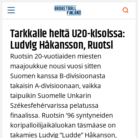
Siirry
sisältöön
Tarkkaile heitä U20-kisoissa:
Ludvig Håkansson, Ruotsi
Ruotsin 20-vuotiaiden miesten
maajoukkue nousi vuosi sitten
Suomen kanssa B-divisioonasta
takaisin A-divisioonaan, vaikka
taipuikin Suomelle Unkarin
Székesfehérvarissa pelatussa
finaalissa. Ruotsin ’96 syntyneiden
koripalloilijaikäluokan täsmäase on
takamies Ludvig ”Ludde” Håkanson,