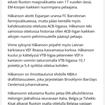
edusti Ruotsin maajoukkuetta vain 17 vuoden iässä,
EM-kisojen kaikkein nuorimpana pelaajana.
Håkanson aloitti Espanjan uransa FC Barcelonan
farmijoukkueessa, mutta pääsi kentälle myös
kahdessatoista ottelusta ACB-liigassa. Håkanson teki
samoissa otteluissa historiaa ollen ACB-liigan kaikkien
aikojen nuorin peliminuuteille päässyt pelaaja.
Viime syksynä Håkanson piipahti myös Latvian
kärkiseura VEF Riiassa kasvamassa korkoa. Håkanson
kuului jo kättelyssä VTB-liigaa pelanneen VEF:n
kantaviin voimiin taituroimalla VTB-liigassa 10,1
pistettä ja 5,4 syöttöä ottelua kohden.
Håkanson on ilmoittautunut ehdolle NBA:n
draftitilaisuuteen, joka järjestetään Brooklynin Barclays
Centerissä juhannuksena.
Håkansonin edustama Ruotsi pelaa EM-alkulohkonsa
Helsingin Jäähallissa seuranaan Italia, Belgia ja Tshekki.
Kisat alkavat Ruotsin osalta ottelulla Belgiaa vastaan