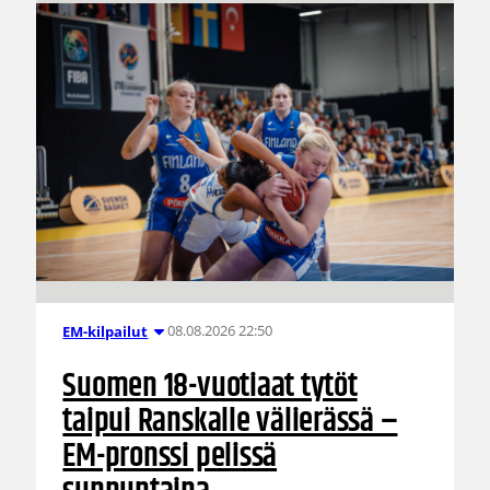
08.08.2026 22:50
EM-kilpailut
Suomen 18-vuotiaat tytöt
taipui Ranskalle välierässä –
EM-pronssi pelissä