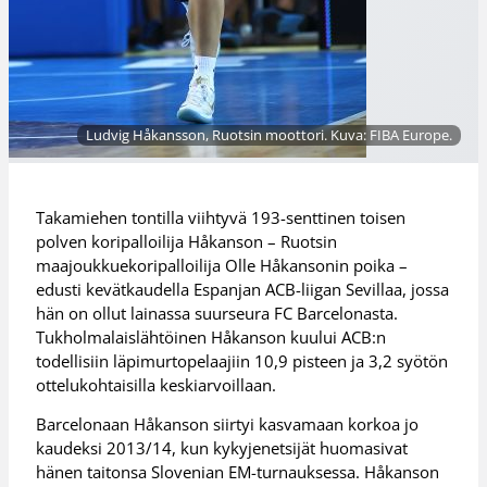
Ludvig Håkansson, Ruotsin moottori. Kuva: FIBA Europe.
Takamiehen tontilla viihtyvä 193-senttinen toisen
polven koripalloilija Håkanson – Ruotsin
maajoukkuekoripalloilija Olle Håkansonin poika –
edusti kevätkaudella Espanjan ACB-liigan Sevillaa, jossa
hän on ollut lainassa suurseura FC Barcelonasta.
Tukholmalaislähtöinen Håkanson kuului ACB:n
todellisiin läpimurtopelaajiin 10,9 pisteen ja 3,2 syötön
ottelukohtaisilla keskiarvoillaan.
Barcelonaan Håkanson siirtyi kasvamaan korkoa jo
kaudeksi 2013/14, kun kykyjenetsijät huomasivat
hänen taitonsa Slovenian EM-turnauksessa. Håkanson