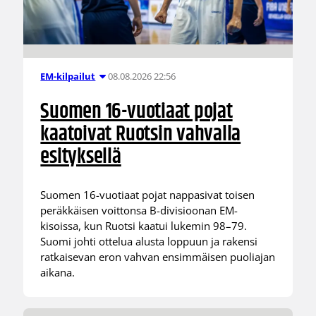
08.08.2026 22:56
EM-kilpailut
Suomen 16-vuotiaat pojat
kaatoivat Ruotsin vahvalla
esityksellä
Suomen 16-vuotiaat pojat nappasivat toisen
peräkkäisen voittonsa B-divisioonan EM-
kisoissa, kun Ruotsi kaatui lukemin 98–79.
Suomi johti ottelua alusta loppuun ja rakensi
ratkaisevan eron vahvan ensimmäisen puoliajan
aikana.