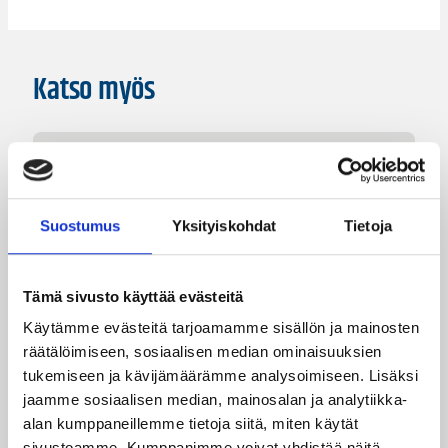
Katso myös
Suostumus
Yksityiskohdat
Tietoja
Tämä sivusto käyttää evästeitä
Käytämme evästeitä tarjoamamme sisällön ja mainosten
räätälöimiseen, sosiaalisen median ominaisuuksien
tukemiseen ja kävijämäärämme analysoimiseen. Lisäksi
08.08.2026 22:58
3×3
jaamme sosiaalisen median, mainosalan ja analytiikka-
Suomea edustavat 3×3-
alan kumppaneillemme tietoja siitä, miten käytät
sivustoamme. Kumppanimme voivat yhdistää näitä