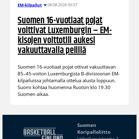
08.08.2026 00:37
EM-kilpailut
Suomen 16-vuotiaat pojat
voittivat Luxemburgin – EM-
kisojen voittotili aukesi
vakuuttavalla pelillä
Suomen 16-vuotiaat pojat ottivat vakuuttavan
85–45-voiton Luxemburgista B-divisioonan EM-
kilpailuissa johtamalla ottelua alusta loppuun.
Suomi kohtaa huomenna Ruotsin klo 19.30
Suomen aikaa.
Suomen
Koripalloliitto
Urheilupuistontie 3