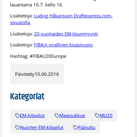
lauantaina 16.7. kello 16.
Lisätietoja:
Ludvig Håkansson Draftexpress.com-
sivustolla
Lisätietoja:
20-vuotiaiden EM-lipunmyynti
Lisätietoja:
FIBA:n virallinen kisasivusto
Hashtag: #FIBAU20Europe
Päivitetty
10.06.2016
Kategoriat
EM-kilpailut
Maajoukkue
MU20
Nuorten EM-kilpailut
Pääjuttu