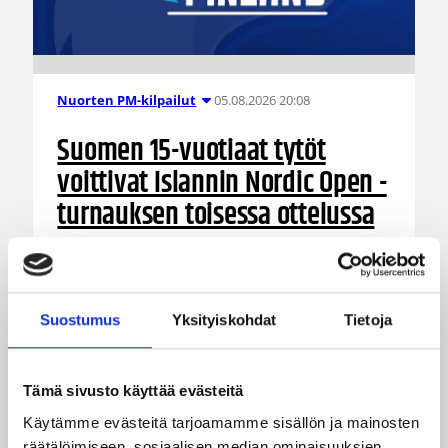
05.08.2026 20:08
Nuorten PM-kilpailut
Suomen 15-vuotiaat tytöt
voittivat Islannin Nordic Open -
turnauksen toisessa ottelussa
Suomen 15-vuotiaiden tyttöjen maajoukkue
jatkoi voittokulkuaan Lohjalla pelattavassa
Nordic Open -turnauksessa kaatamalla Islannin
Suostumus
Yksityiskohdat
Tietoja
vakuuttavasti 70–47. Sudenpennut kohtaa
huomenna turnauksen päätösottelussa Latvian
klo 15.
Tämä sivusto käyttää evästeitä
Käytämme evästeitä tarjoamamme sisällön ja mainosten
räätälöimiseen, sosiaalisen median ominaisuuksien