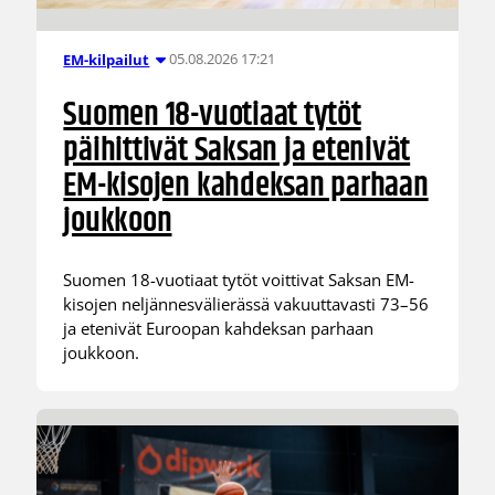
05.08.2026 17:21
EM-kilpailut
Suomen 18-vuotiaat tytöt
päihittivät Saksan ja etenivät
EM-kisojen kahdeksan parhaan
joukkoon
Suomen 18-vuotiaat tytöt voittivat Saksan EM-
kisojen neljännesvälierässä vakuuttavasti 73–56
ja etenivät Euroopan kahdeksan parhaan
joukkoon.