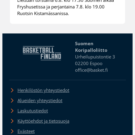
Liettuan torstaina 6.8. klo 17.30 Suomen aikaa
Fryshusetissa ja perjantaina 7.8. klo 19.00
Ruotsin Kistamässanissa.
Suomen
Koripalloliitto
Urheilupuistontie 3
02200 Espoo
office@basket.fi
Henkilöstön yhteystiedot
Alueiden yhteystiedot
Laskutustiedot
Käyttöehdot ja tietosuoja
Evästeet