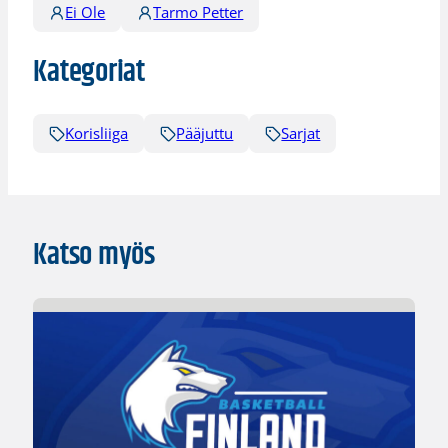
Ei Ole
Tarmo Petter
Kategoriat
Korisliiga
Pääjuttu
Sarjat
Katso myös