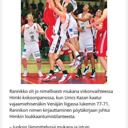
Rannikko oli jo nimellisesti mukana viikonvaihteessa
Himki-kokoonpanossa, kun Unics Kazan kaatui
vajaamiehisenäkin Venäjän liigassa lukemin 77-71.
Rannikon nimen kirjauttaminen pöytäkirjaan johtui
Himkin loukkaantumistilanteesta.
– Juoksin lämmittelyssä mukana ja istuin