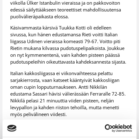
viikolla Ülker Istanbulin vieraissa ja on pakkovoiton
edessä säilyttääkseen teoreettiset mahdollisuutensa
puolivälieräpaikasta elossa.
Käsivammasta kärsivä Tuukka Kotti oli edelleen
sivussa, kun hänen edustamansa Rieti voitti Italian
liigassa Udinen vieraissa komeasti 79-67. Voitto piti
Rietin mukana kilvassa pudotuspelipaikoista. Joukkue
on nyt kymmenentenä, vain kahden pisteen päässä
pudotuspeleihin oikeuttavasta kahdeksannesta sijasta.
Italian kakkosliigassa ei viikonvaihteessa pelattu
sarjakierrosta, vaan katseet kääntyivät kakkosliigan
oman cupin lopputurnaukseen. Antti Nikkilän
edustama Sassari hävisi välierässään Ferraralle 72-85.
Nikkilä pelasi 21 minuuttia viiden pisteen, neljän
levypallon ja kahden riiston tehoilla, mutta menetti
myös pelivälineen viidesti.
Islannin pääsarjassa Roni Leimun edustama ja sarjasta
putoamista vastaan taisteleva Hamar järjesti kauden