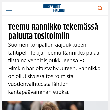
Siirry
sisältöön
Teemu Rannikko tekemässä
paluuta tositoimiin
Suomen koripallomaajoukkueen
tähtipelintekijä Teemu Rannikko palaa
tiistaina venäläisjoukkueensa BC
Himkin harjoitusvahvuuteen. Rannikko
on ollut sivussa tositoimista
vuodenvaihteesta lähtien
kantapäävamman vuoksi.