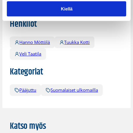
Päivitetty
04.03.2008
Kiellä
Henkilöt
Hanno Möttölä
Tuukka Kotti
Veli Taatila
Kategoriat
Pääjuttu
Suomalaiset ulkomailla
Katso myös