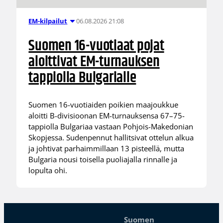
06.08.2026 21:08
EM-kilpailut
Suomen 16-vuotiaat pojat
aloittivat EM-turnauksen
tappiolla Bulgarialle
Suomen 16-vuotiaiden poikien maajoukkue
aloitti B-divisioonan EM-turnauksensa 67–75-
tappiolla Bulgariaa vastaan Pohjois-Makedonian
Skopjessa. Sudenpennut hallitsivat ottelun alkua
ja johtivat parhaimmillaan 13 pisteellä, mutta
Bulgaria nousi toisella puoliajalla rinnalle ja
lopulta ohi.
Suomen