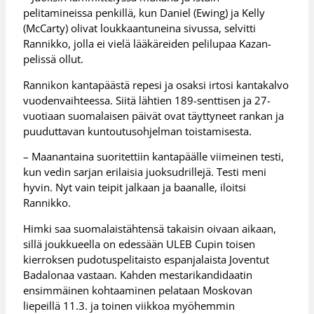
pelitamineissa penkillä, kun Daniel (Ewing) ja Kelly
(McCarty) olivat loukkaantuneina sivussa, selvitti
Rannikko, jolla ei vielä lääkäreiden pelilupaa Kazan-
pelissä ollut.
Rannikon kantapäästä repesi ja osaksi irtosi kantakalvo
vuodenvaihteessa. Siitä lähtien 189-senttisen ja 27-
vuotiaan suomalaisen päivät ovat täyttyneet rankan ja
puuduttavan kuntoutusohjelman toistamisesta.
– Maanantaina suoritettiin kantapäälle viimeinen testi,
kun vedin sarjan erilaisia juoksudrillejä. Testi meni
hyvin. Nyt vain teipit jalkaan ja baanalle, iloitsi
Rannikko.
Himki saa suomalaistähtensä takaisin oivaan aikaan,
sillä joukkueella on edessään ULEB Cupin toisen
kierroksen pudotuspelitaisto espanjalaista Joventut
Badalonaa vastaan. Kahden mestarikandidaatin
ensimmäinen kohtaaminen pelataan Moskovan
liepeillä 11.3. ja toinen viikkoa myöhemmin