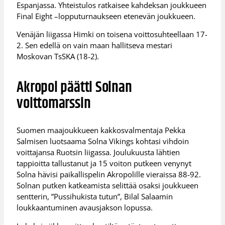
Espanjassa. Yhteistulos ratkaisee kahdeksan joukkueen
Final Eight –lopputurnaukseen etenevän joukkueen.
Venäjän liigassa Himki on toisena voittosuhteellaan 17-
2. Sen edellä on vain maan hallitseva mestari
Moskovan TsSKA (18-2).
Akropol päätti Solnan
voittomarssin
Suomen maajoukkueen kakkosvalmentaja Pekka
Salmisen luotsaama Solna Vikings kohtasi vihdoin
voittajansa Ruotsin liigassa. Joulukuusta lähtien
tappioitta tallustanut ja 15 voiton putkeen venynyt
Solna hävisi paikallispelin Akropolille vieraissa 88-92.
Solnan putken katkeamista selittää osaksi joukkueen
sentterin, ”Pussihukista tutun”, Bilal Salaamin
loukkaantuminen avausjakson lopussa.