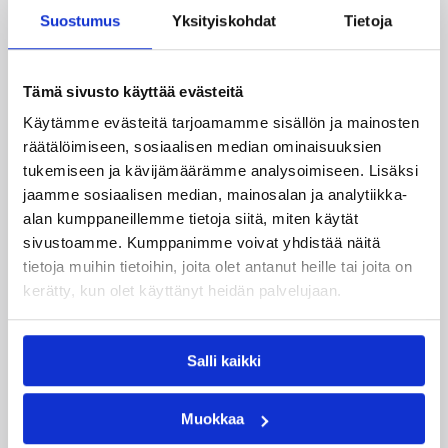
suurimman yllätyksen, kun se kaatoi sarjakärki
Suostumus
Yksityiskohdat
Tietoja
Keflavikin kotonaan 94-88. Leimu oli sairaana pelistä
sivussa.
Anton Mirolybovin valmentama Herten voitti Saksan
Tämä sivusto käyttää evästeitä
kakkosliigassa Kircheimin 103-95 pommitettuaan
Käytämme evästeitä tarjoamamme sisällön ja mainosten
päätösneljänneksellä hurjat 39 pistettä. Herten on 16
joukkueen sarjassa kahdeksantena voittosuhteellaan
räätälöimiseen, sosiaalisen median ominaisuuksien
11-11.
tukemiseen ja kävijämäärämme analysoimiseen. Lisäksi
jaamme sosiaalisen median, mainosalan ja analytiikka-
Ville Kauniston seura Qalat Cajasol kärsi neljännen
alan kumppaneillemme tietoja siitä, miten käytät
peräkkäisen tappionsa Espanjan kolmosliigassa, kun
sivustoamme. Kumppanimme voivat yhdistää näitä
CB Prat Joventut haki siitä niukan 71-70-vierasvoiton.
tietoja muihin tietoihin, joita olet antanut heille tai joita on
204-senttinen Kaunisto kauhoi ottelussa peräti 17
kerätty, kun olet käyttänyt heidän palvelujaan.
levypalloa, jonka lisäksi suomalaislaituri teki vajaassa
28 peliminuutissaan 12 pistettä. Kaunisto on sarjan
levypallotilastossa kahdeksantena keskiarvollaan 8,0.
Salli kaikki
Lisätietoja:
/sarjat_tulokset/ulkomailla_pelaavat_miehet/
Muokkaa