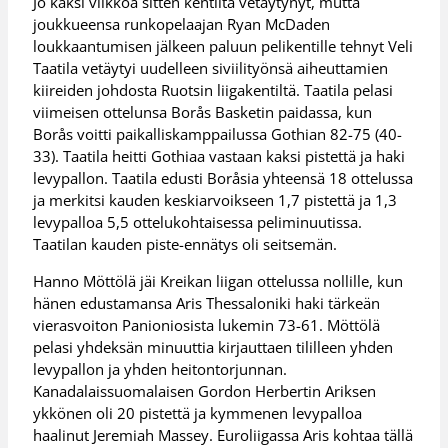
Jo kaksi viikkoa sitten kentiltä vetäytynyt, mutta
joukkueensa runkopelaajan Ryan McDaden
loukkaantumisen jälkeen paluun pelikentille tehnyt Veli
Taatila vetäytyi uudelleen siviilityönsä aiheuttamien
kiireiden johdosta Ruotsin liigakentiltä. Taatila pelasi
viimeisen ottelunsa Borås Basketin paidassa, kun
Borås voitti paikalliskamppailussa Gothian 82-75 (40-
33). Taatila heitti Gothiaa vastaan kaksi pistettä ja haki
levypallon. Taatila edusti Boråsia yhteensä 18 ottelussa
ja merkitsi kauden keskiarvoikseen 1,7 pistettä ja 1,3
levypalloa 5,5 ottelukohtaisessa peliminuutissa.
Taatilan kauden piste-ennätys oli seitsemän.
Hanno Möttölä jäi Kreikan liigan ottelussa nollille, kun
hänen edustamansa Aris Thessaloniki haki tärkeän
vierasvoiton Panioniosista lukemin 73-61. Möttölä
pelasi yhdeksän minuuttia kirjauttaen tililleen yhden
levypallon ja yhden heitontorjunnan.
Kanadalaissuomalaisen Gordon Herbertin Ariksen
ykkönen oli 20 pistettä ja kymmenen levypalloa
haalinut Jeremiah Massey. Euroliigassa Aris kohtaa tällä