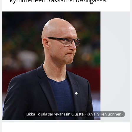
Jukka Toijala sai revanssin Cluj’sta. (Kuva: Ville Vuorinen)