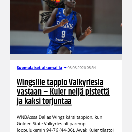
08.08.2026 08:54
Suomalaiset ulkomailla
Wingsille tappio Valkyriesia
vastaan – Kuier neljä pistettä
ja kaksi torjuntaa
WNBA:ssa Dallas Wings kärsi tappion, kun
Golden State Valkyries oli parempi
loppulukemin 94-76 (44-36). Awak Kuier tilastoi