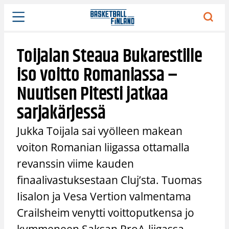
Siirry
sisältöön
Toijalan Steaua Bukarestille
iso voitto Romaniassa –
Nuutisen Pitesti jatkaa
sarjakärjessä
Jukka Toijala sai vyölleen makean
voiton Romanian liigassa ottamalla
revanssin viime kauden
finaalivastuksestaan Cluj’sta. Tuomas
Iisalon ja Vesa Vertion valmentama
Crailsheim venytti voittoputkensa jo
kymmeneen Saksan ProA-liigassa.