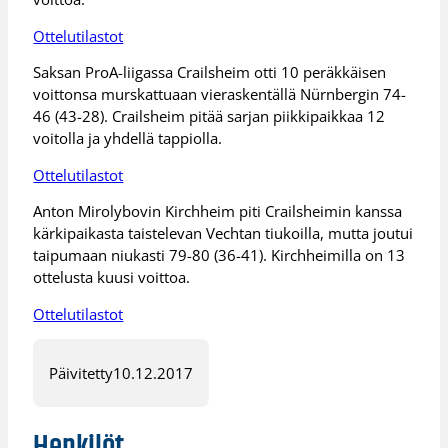
Ottelutilastot
Saksan ProA-liigassa Crailsheim otti 10 peräkkäisen
voittonsa murskattuaan vieraskentällä Nürnbergin 74-
46 (43-28). Crailsheim pitää sarjan piikkipaikkaa 12
voitolla ja yhdellä tappiolla.
Ottelutilastot
Anton Mirolybovin Kirchheim piti Crailsheimin kanssa
kärkipaikasta taistelevan Vechtan tiukoilla, mutta joutui
taipumaan niukasti 79-80 (36-41). Kirchheimilla on 13
ottelusta kuusi voittoa.
Ottelutilastot
Päivitetty
10.12.2017
Henkilöt