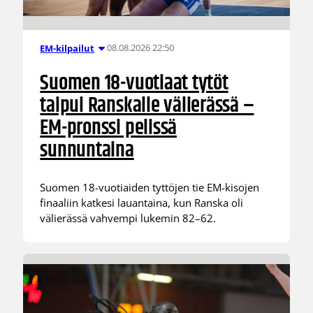
08.08.2026 22:50
EM-kilpailut
Suomen 18-vuotiaat tytöt
taipui Ranskalle välierässä –
EM-pronssi pelissä
sunnuntaina
Suomen 18-vuotiaiden tyttöjen tie EM-kisojen
finaaliin katkesi lauantaina, kun Ranska oli
välierässä vahvempi lukemin 82–62.