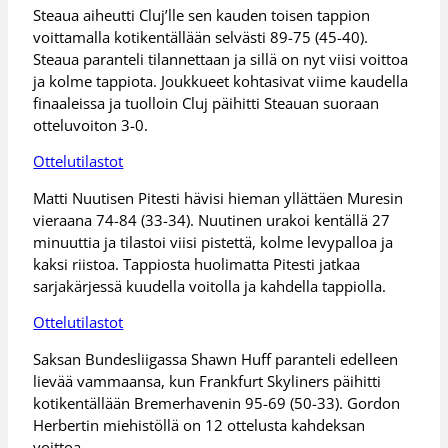
Steaua aiheutti Cluj’lle sen kauden toisen tappion
voittamalla kotikentällään selvästi 89-75 (45-40).
Steaua paranteli tilannettaan ja sillä on nyt viisi voittoa
ja kolme tappiota. Joukkueet kohtasivat viime kaudella
finaaleissa ja tuolloin Cluj päihitti Steauan suoraan
otteluvoiton 3-0.
Ottelutilastot
Matti Nuutisen Pitesti hävisi hieman yllättäen Muresin
vieraana 74-84 (33-34). Nuutinen urakoi kentällä 27
minuuttia ja tilastoi viisi pistettä, kolme levypalloa ja
kaksi riistoa. Tappiosta huolimatta Pitesti jatkaa
sarjakärjessä kuudella voitolla ja kahdella tappiolla.
Ottelutilastot
Saksan Bundesliigassa Shawn Huff paranteli edelleen
lievää vammaansa, kun Frankfurt Skyliners päihitti
kotikentällään Bremerhavenin 95-69 (50-33). Gordon
Herbertin miehistöllä on 12 ottelusta kahdeksan
voittoa.