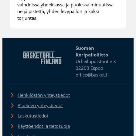
vaihdoissa yhdeksässä ja puolessa minuutissa
neljä pistettä, yhden levypallon ja kaksi
torjuntaa.
Suomen
Koripalloliitto
Urheilupuistontie 3
02200 Espoo
office@basket.fi
Henkilöstön yhteystiedot
Alueiden yhteystiedot
Laskutustiedot
Käyttöehdot ja tietosuoja