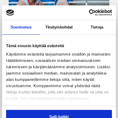
Suostumus
Yksityiskohdat
Tietoja
08.08.2026 22:58
3×3
Tämä sivusto käyttää evästeitä
Suomea edustavat 3×3-
Käytämme evästeitä tarjoamamme sisällön ja mainosten
joukkueet aloittivat Nordic Cup
räätälöimiseen, sosiaalisen median ominaisuuksien
-urakkansa Kööpenhaminassa
tukemiseen ja kävijämäärämme analysoimiseen. Lisäksi
jaamme sosiaalisen median, mainosalan ja analytiikka-
alan kumppaneillemme tietoja siitä, miten käytät
Naisten joukkue nappasi avauspäivänä kaksi
sivustoamme. Kumppanimme voivat yhdistää näitä
voittoa neljästä ottelustaan, kun taas miesten
tietoja muihin tietoihin, joita olet antanut heille tai joita on
joukkue haastoi vastustajiaan tiukoissa
kerätty, kun olet käyttänyt heidän palvelujaan.
kamppailuissa, mutta jäi tällä kertaa ilman
voittoja.
Salli kaikki