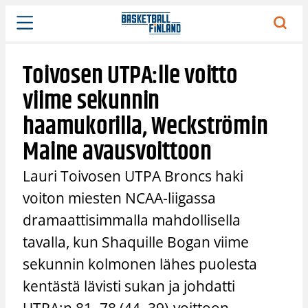
Siirry
sisältöön
Toivosen UTPA:lle voitto
viime sekunnin
haamukorilla, Weckströmin
Maine avausvoittoon
Lauri Toivosen UTPA Broncs haki
voiton miesten NCAA-liigassa
dramaattisimmalla mahdollisella
tavalla, kun Shaquille Bogan viime
sekunnin kolmonen lähes puolesta
kentästä lävisti sukan ja johdatti
UTPA:n 81–78 (44–39)-voittoon