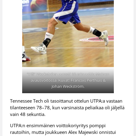
”Fifi” Weckström uurasti 16 minuuttia Mainen
avausvoitossa. Kuvat: Francois Perthuis &
Johan Weckström.
Tennessee Tech oli tasoittanut ottelun UTPA:a vastaan
tilanteeseen 78–78, kun varsinaista peliaikaa oli jäljellä
vain 48 sekuntia.
UTPA:n ensimmäinen voittokoriyritys pomppi
rautoihin, mutta joukkueen Alex Majewski onnistui