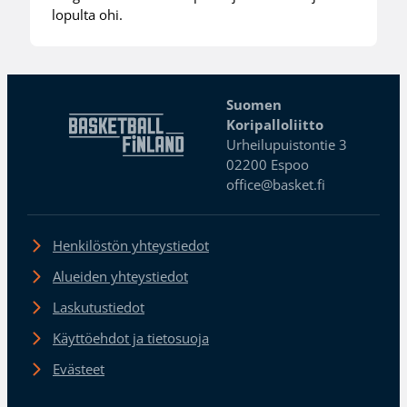
lopulta ohi.
Suomen
Koripalloliitto
Urheilupuistontie 3
02200 Espoo
office@basket.fi
Henkilöstön yhteystiedot
Alueiden yhteystiedot
Laskutustiedot
Käyttöehdot ja tietosuoja
Evästeet