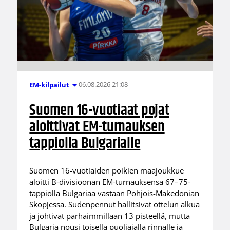
06.08.2026 21:08
EM-kilpailut
Suomen 16-vuotiaat pojat
aloittivat EM-turnauksen
tappiolla Bulgarialle
Suomen 16-vuotiaiden poikien maajoukkue
aloitti B-divisioonan EM-turnauksensa 67–75-
tappiolla Bulgariaa vastaan Pohjois-Makedonian
Skopjessa. Sudenpennut hallitsivat ottelun alkua
ja johtivat parhaimmillaan 13 pisteellä, mutta
Bulgaria nousi toisella puoliajalla rinnalle ja