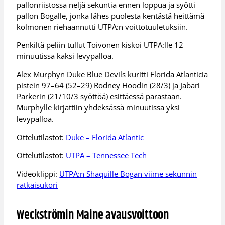
pallonriistossa neljä sekuntia ennen loppua ja syötti
pallon Bogalle, jonka lähes puolesta kentästä heittämä
kolmonen riehaannutti UTPA:n voittotuuletuksiin.
Penkiltä peliin tullut Toivonen kiskoi UTPA:lle 12
minuutissa kaksi levypalloa.
Alex Murphyn Duke Blue Devils kuritti Florida Atlanticia
pistein 97–64 (52–29) Rodney Hoodin (28/3) ja Jabari
Parkerin (21/10/3 syöttöä) esittäessä parastaan.
Murphylle kirjattiin yhdeksässä minuutissa yksi
levypalloa.
Ottelutilastot:
Duke – Florida Atlantic
Ottelutilastot:
UTPA – Tennessee Tech
Videoklippi:
UTPA:n Shaquille Bogan viime sekunnin
ratkaisukori
Weckströmin Maine avausvoittoon