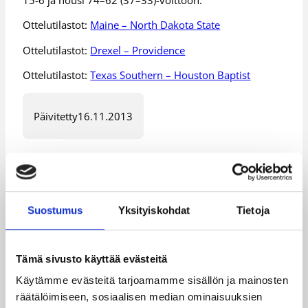
Ottelutilastot:
Maine – North Dakota State
Ottelutilastot:
Drexel – Providence
Ottelutilastot:
Texas Southern – Houston Baptist
Päivitetty
16.11.2013
Henkilöt
Heidi Byrd
Suostumus
Yksityiskohdat
Tietoja
Kategoriat
Tämä sivusto käyttää evästeitä
Käytämme evästeitä tarjoamamme sisällön ja mainosten
Pääjuttu
Suomalaiset ulkomailla
räätälöimiseen, sosiaalisen median ominaisuuksien