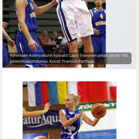
Riihimäen Kolmoskorin kasvatti Lauri Toivonen pelasi peräti 100.
juniorimaaottelunsa. Kuvat: Francois Perthuis.