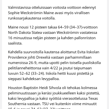
Valmistavissa otteluissaan voitosta voittoon edennyt
Sophie Weckströmin Maine avasi myös virallisen
runkosarjakautensa voitolla.
Maine nousi 12 pisteen takaa 64–59 (34–37)-voittoon
North Dakota Statea vastaan Weckströmin vastatessa
16 minuutissa neljän pisteen ja kahden pallonriiston
saaliista.
Kahdella suurvoitolla kautensa aloittanut Evita Iiskolan
Providence johti Drexeliä vastaan parhaimmillaan
numeroissa 26-9, mutta upotti pelin toisella puoliskolla
pelitilanneheittonsa vain 4/22 ja joutui taipumaan
luvuin 52–62 (33–24). Iiskola heitti kuusi pistettä ja
sieppasi kahdeksan levypalloa.
Houston Baptistin Heidi Sihvola oli tehokas kolmessa
peliminuutissaan ja keräsi joukkueelleen kaksi pistettä,
kaksi levypalloa ja kaksi syöttöä vierasottelussa Texas
Southernia vastaan. TSU vei kuitenkin viime minuutit
15-6 ja nousi 74–62 (37–33)-voittoon.