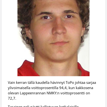
Vain kerran tällä kaudella hävinnyt ToPo johtaa sarjaa
ylivoimaisella voittoprosentilla 94,4, kun kakkosena
olevan Lappeenrannan NMKY:n voittoprosentti on
72,7.
Tasainen peli näytti kallistuvan kotkalaisille