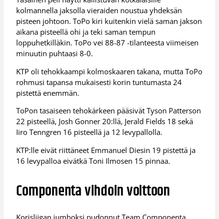
kolmannella jaksolla vieraiden noustua yhdeksän
pisteen johtoon. ToPo kiri kuitenkin vielä saman jakson
aikana pisteellä ohi ja teki saman tempun
loppuhetkilläkin. ToPo vei 88-87 -tilanteesta viimeisen
minuutin puhtaasi 8-0.
KTP oli tehokkaampi kolmoskaaren takana, mutta ToPo
rohmusi tapansa mukaisesti korin tuntumasta 24
pistettä enemmän.
ToPon tasaiseen tehokärkeen pääsivät Tyson Patterson
22 pisteellä, Josh Gonner 20:llä, Jerald Fields 18 sekä
Iiro Tenngren 16 pisteellä ja 12 levypallolla.
KTP:lle eivät riittäneet Emmanuel Diesin 19 pistettä ja
16 levypalloa eivätkä Toni Ilmosen 15 pinnaa.
Componenta vihdoin voittoon
Korisliigan jumboksi pudonnut Team Componenta