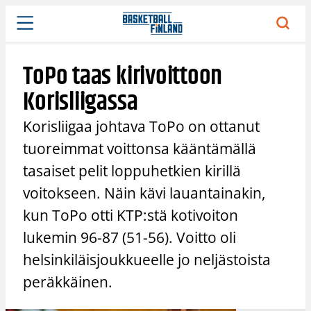
Siirry
sisältöön
ToPo taas kirivoittoon
Korisliigassa
Korisliigaa johtava ToPo on ottanut
tuoreimmat voittonsa kääntämällä
tasaiset pelit loppuhetkien kirillä
voitokseen. Näin kävi lauantainakin,
kun ToPo otti KTP:stä kotivoiton
lukemin 96-87 (51-56). Voitto oli
helsinkiläisjoukkueelle jo neljästoista
peräkkäinen.