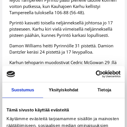
voiton putkessa, kun Kauhajoen Karhu kellistyi
Tampereella tuloksella 106-88 (56-48).
Pyrintö kasvatti toisella neljänneksellä johtonsa jo 17
pisteeseen. Karhu kiri vielä viimeisellä neljänneksellä
pisteen päähän, kunnes Pyrintö karkasi lopullisesti.
Damon Williams heitti Pyrinnölle 31 pistettä. Damion
Dantzler keräsi 24 pistettä ja 17 levypalloa.
Karhun tehoparin muodostivat Cedric McGowan 29 :llä
ja Mario Porter 25 pisteellä.
(STT)
Korisliigan täydelliset ottelutilastot sekä muita
Suostumus
Yksityiskohdat
Tietoja
tilastoja löytyy Koripalloliiton tilastopalvelusta,
http://www.basket.fi/
.
Tämä sivusto käyttää evästeitä
Lisätietoja:
/sarjat_tulokset/korisliiga/
Käytämme evästeitä tarjoamamme sisällön ja mainosten
räätälöimiseen, sosiaalisen median ominaisuuksien