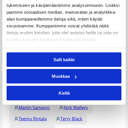
Päivitetty
22.12.2007
tukemiseen ja kävijämäärämme analysoimiseen. Lisäksi
jaamme sosiaalisen median, mainosalan ja analytiikka-
Henkilöt
alan kumppaneillemme tietoja siitä, miten käytät
sivustoamme. Kumppanimme voivat yhdistää näitä
tietoja muihin tietoihin, joita olet antanut heille tai joita on
kerätty, kun olet käyttänyt heidän palvelujaan.
Cedric McGowan
Chris Hester
Damion Dantzler
Damon Williams
Salli kaikki
Glenn Stokes
Iiro Tenngren
Jerald Fields
Josh Gonner
Muokkaa
Kyle Shiloh
Louis Hinnant
Kiellä
Mario Porter
Mark McCarroll
Martin Samarco
Nick Wallery
Teemu Rintala
Terry Black