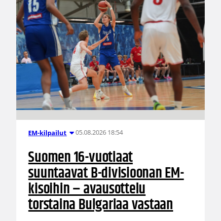
05.08.2026 18:54
EM-kilpailut
Suomen 16-vuotiaat
suuntaavat B-divisioonan EM-
kisoihin – avausottelu
torstaina Bulgariaa vastaan