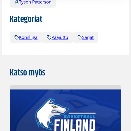
Tyson Patterson
Kategoriat
Korisliiga
Pääjuttu
Sarjat
Katso myös