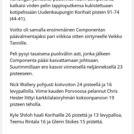
katkaisi viiden pelin tappioputkensa kukistettuaan
kotipelissään Uudenkaupungin Korihait pistein 91-74
(44-41).
Voitto oli samalla ensimmäinen Componentan
päävalmentajaksi pari viikkoa sitten siirtyneelle Veikko
Tannille.
Peli pysyi tasaisena puoliväliin asti, jonka jälkeen
Componenta pääsi kasvattamaan johtoaan.
Suurimmillaan ero kasvoi viimeisellä neljänneksellä 23
pisteeseen.
Nick Wallery pohjusti kotivoiton 24 pisteellä ja 16
levypallolla. Viime kauden Porvoossa pelannut Chris
Hester liittyi karkkilalaisryhmän kokoonpanoon 19
pisteen teholla.
Kyle Shiloh haali Korihaille 26 pistettä ja 13 levypalloa,
Teemu Rintala 16 ja Glenn Stokes 15 pistettä.