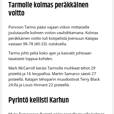
Tarmolle kolmas peräkkäinen
voitto
Porvoon Tarmo pääsi vajaan viikon mittaiselle
joulutauolle kolmen voiton vauhdittamana. Kolmas
peräkkäinen voitto tuli kotipelistä Joensuun Katajaa
vastaan 98-78 (40-33) -tuloksella.
Tarmo johti peliä koko ajan ja kasvatti johtoaan
tasaisesti loppua kohden.
Mark McCarroll keräsi Tarmolle muhkeat tehot 29
pistettä ja 16 levypalloa. Martin Samarco säesti 27
pisteellä. Katajan tehoparin muodostivat Terry Black
24:llä ja Louis Hinnant 22 pisteellä.
Pyrintö kellisti Karhun
Myös Tampereen Pyrintö pääsi pienelle tauolle kolmen