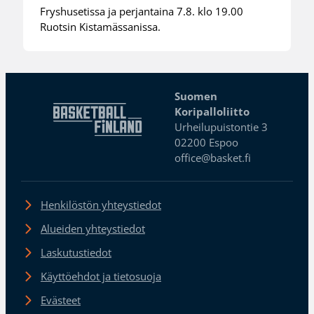
Fryshusetissa ja perjantaina 7.8. klo 19.00
Ruotsin Kistamässanissa.
Suomen
Koripalloliitto
Urheilupuistontie 3
02200 Espoo
office@basket.fi
Henkilöstön yhteystiedot
Alueiden yhteystiedot
Laskutustiedot
Käyttöehdot ja tietosuoja
Evästeet