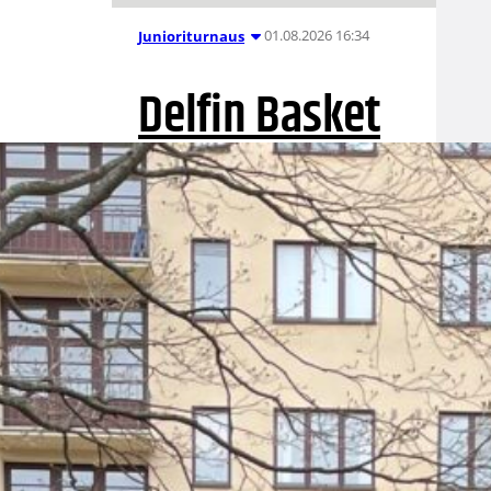
01.08.2026 16:34
Junioriturnaus
Delfin Basket
Tournament
31.7.-2.8.
Tampereella
Koripallon kansainvälinen
turnaus Delfin Basket pelataan
Tampereella tänä viikonloppuna.
Järjestyksessään 39. turnaus
kerää yhteen 200 joukkuetta ja