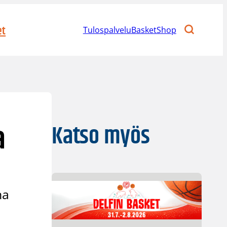
et
Tulospalvelu
BasketShop
a
Katso myös
na