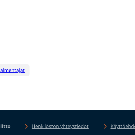
almentajat
iitto
Henkilöstön yhteystiedot
Käyttöehdo