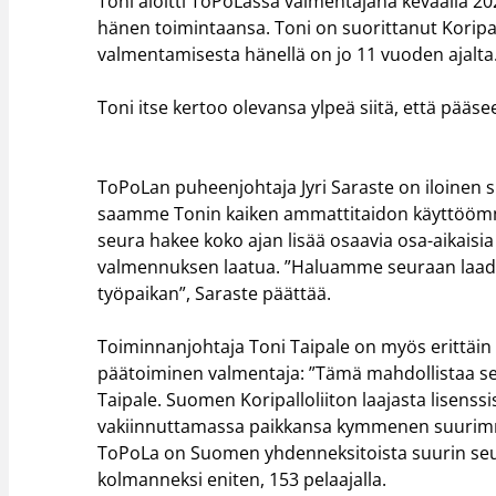
Toni aloitti ToPoLassa valmentajana keväällä 202
hänen toimintaansa. Toni on suorittanut Korip
valmentamisesta hänellä on jo 11 vuoden ajalta
Toni itse kertoo olevansa ylpeä siitä, että pää
ToPoLan puheenjohtaja Jyri Saraste on iloinen s
saamme Tonin kaiken ammattitaidon käyttöömm
seura hakee koko ajan lisää osaavia osa-aikaisi
valmennuksen laatua. ”Haluamme seuraan laad
työpaikan”, Saraste päättää.
Toiminnanjohtaja Toni Taipale on myös erittäin
päätoiminen valmentaja: ”Tämä mahdollistaa se
Taipale. Suomen Koripalloliiton laajasta lisenss
vakiinnuttamassa paikkansa kymmenen suurimm
ToPoLa on Suomen yhdenneksitoista suurin seu
kolmanneksi eniten, 153 pelaajalla.