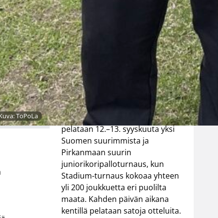
suurtapahtum
a pelataan
syyskuussa
YMCA Tampereen järjestämä
Stadium-turnaus on kohonnut
 Kuva: ToPoLa
uudelle sataluvulle. Tampereella
pelataan 12.–13. syyskuuta yksi
Suomen suurimmista ja
Pirkanmaan suurin
juniorikoripalloturnaus, kun
a
Stadium-turnaus kokoaa yhteen
yli 200 joukkuetta eri puolilta
maata. Kahden päivän aikana
kentillä pelataan satoja otteluita.