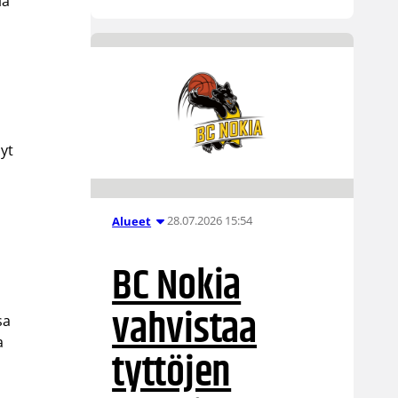
iä
Nyt
28.07.2026 15:54
Alueet
BC Nokia
vahvistaa
sa
a
tyttöjen