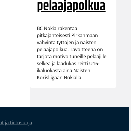
pelaajapolkua
BC Nokia rakentaa
pitkäjänteisesti Pirkanmaan
vahvinta tyttöjen ja naisten
pelaajapolkua. Tavoitteena on
tarjota motivoituneille pelaajille
selkeä ja laadukas reitti U16-
ikäluokasta aina Naisten
Korisliigaan Nokialla.
t ja tietosuoja