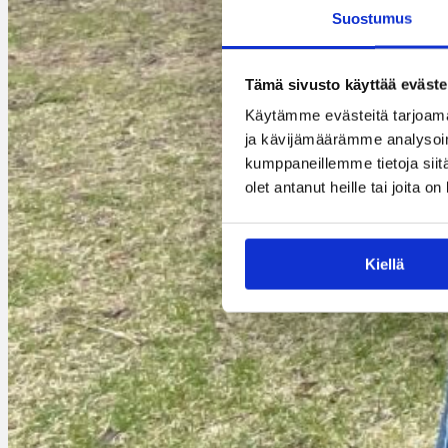
Suostumus
Tämä sivusto käyttää eväste
Käytämme evästeitä tarjoama
ja kävijämäärämme analysoim
kumppaneillemme tietoja siitä
olet antanut heille tai joita o
Kiellä