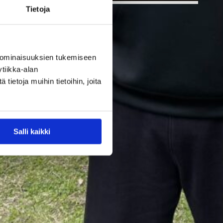
Tietoja
28.07.2026 16:04
Alueet
Stadium-
 ominaisuuksien tukemiseen
tiikka-alan
turnaukseen
ietoja muihin tietoihin, joita
Tampereelle
yli 200
Salli kaikki
joukkuetta –
juniorikoripall
on