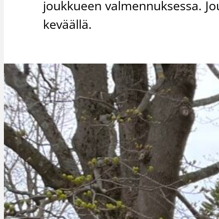
joukkueen valmennuksessa. J
keväällä.