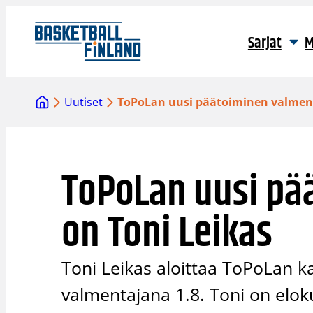
Siirry
sisältöön
Sarjat
M
Uutiset
ToPoLan uusi päätoiminen valment
ToPoLan uusi pä
on Toni Leikas
Toni Leikas aloittaa ToPoLan 
valmentajana 1.8. Toni on elo