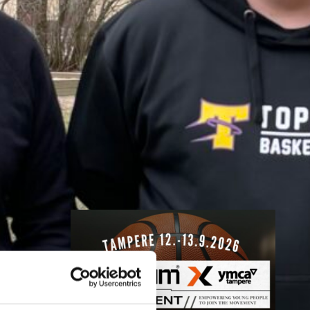
Nokian
toiminnanjoht
ajaksi
BC Nokian toiminnanjohtajana
toimii kauden 2026–2027 alusta
Mikko Salminen.