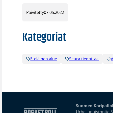
Päivitetty
07.05.2022
Kategoriat
Eteläinen alue
Seura tiedottaa
V
Suomen Koripallol
Urheilupuistontie 3