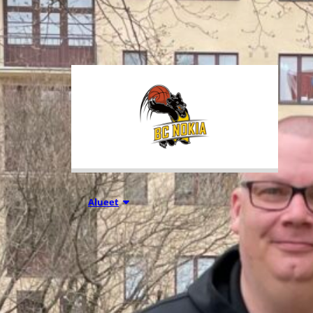
tuhansia koripallon ystäviä niin
Suomesta kuin ulkomailta.
01.08.2026 16:31
Alueet
Mikko
Salminen BC