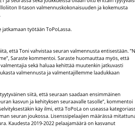
1 ja seurassa sekä joukkueissa ollaan oltu erittäin tyytyväis
alloliiton II-tason valmennuskokonaisuuden ja kokemusta
.
see jatkamaan työtään ToPoLassa.
iitä, että Toni vahvistaa seuran valmennusta entisestään. ”
e”, Saraste kommentoi. Saraste huomauttaa myös, että
a valmentajia sekä haluaa kehittää muutenkin jatkuvasti
ukasta valmennusta ja valmentajillemme laadukkaan
 tyytyväinen siitä, että seuraan saadaan ensimmäinen
uran kasvun ja kehityksen seuraavalle tasolle”, kommentoi
iselvityksestäkin käy ilmi, että ToPoLa on useassa kategorias
an seuran joukossa. Lisenssipelaajien määrässä mitattun
ra. Kaudesta 2019-2022 pelaajamäärä on kasvanut