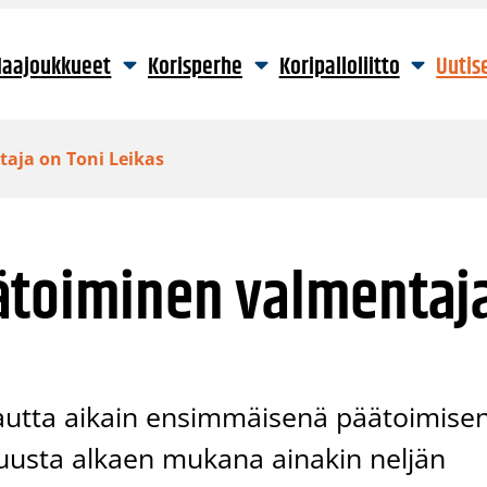
aajoukkueet
Korisperhe
Koripalloliitto
Uutis
aja on Toni Leikas
ätoiminen valmentaj
kautta aikain ensimmäisenä päätoimise
kuusta alkaen mukana ainakin neljän