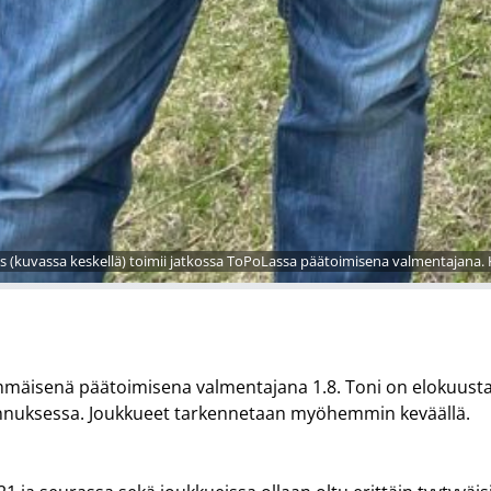
as (kuvassa keskellä) toimii jatkossa ToPoLassa päätoimisena valmentajana.
immäisenä päätoimisena valmentajana 1.8. Toni on elokuust
nnuksessa. Joukkueet tarkennetaan myöhemmin keväällä.