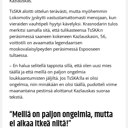
Kazlauskas.
TsSKA aloitti ottelun terävästi, mutta myöhemmin
Lokomotiv jyskytti vastustamattomasti menojaan, kun
vieraiden vauhtipeli hyytyi kävelyksi. Krasnodarin tulos
merkitsi samalla sitä, että tulikasteensa TsSKA:n
peräsimessä saaneen kokeneen Kazlauskasin, 56,
voittotili on avaamatta legendaarisen
moskovalaisylpeyden peräsimessä Espooseen
tultaessa.
– En halua selitellä tappiota sillä, että olen uusi mies
täällä ja että meillä on paljon ongelmia
loukkaantumisten jäljiltä. Jos TsSKA:lla ei olisi
ongelmia, niin minäkään en olisi täällä, pudotteli viime
maanantaina pestinsä aloittanut Kazlauskas suoraa
tekstiä.
“Meillä on paljon ongelmia, mutta
ei aikaa itkeä niitä!”