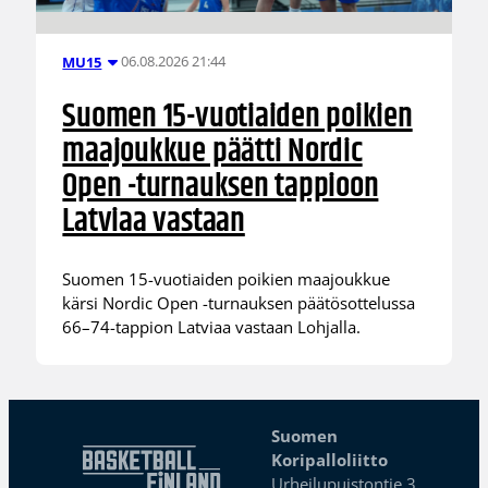
06.08.2026 21:44
MU15
Suomen 15-vuotiaiden poikien
maajoukkue päätti Nordic
Open -turnauksen tappioon
Latviaa vastaan
Suomen 15-vuotiaiden poikien maajoukkue
kärsi Nordic Open -turnauksen päätösottelussa
66–74-tappion Latviaa vastaan Lohjalla.
Suomen
Koripalloliitto
Urheilupuistontie 3