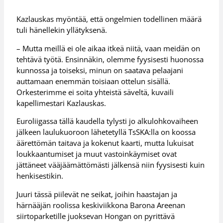
Kazlauskas myöntää, että ongelmien todellinen määrä
tuli hänellekin yllätyksenä.
– Mutta meillä ei ole aikaa itkeä niitä, vaan meidän on
tehtävä työtä. Ensinnäkin, olemme fyysisesti huonossa
kunnossa ja toiseksi, minun on saatava pelaajani
auttamaan enemmän toisiaan ottelun sisällä.
Orkesterimme ei soita yhteistä säveltä, kuvaili
kapellimestari Kazlauskas.
Euroliigassa tällä kaudella tylysti jo alkulohkovaiheen
jälkeen laulukuoroon lähetetyllä TsSKA:lla on koossa
äärettömän taitava ja kokenut kaarti, mutta lukuisat
loukkaantumiset ja muut vastoinkäymiset ovat
jättäneet vääjäämättömästi jälkensä niin fyysisesti kuin
henkisestikin.
Juuri tässä piilevät ne seikat, joihin haastajan ja
härnääjän roolissa keskiviikkona Barona Areenan
siirtoparketille juoksevan Hongan on pyrittävä