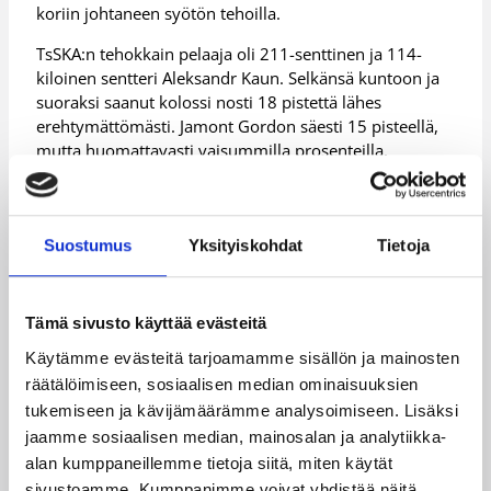
koriin johtaneen syötön tehoilla.
TsSKA:n tehokkain pelaaja oli 211-senttinen ja 114-
kiloinen sentteri Aleksandr Kaun. Selkänsä kuntoon ja
suoraksi saanut kolossi nosti 18 pistettä lähes
erehtymättömästi. Jamont Gordon säesti 15 pisteellä,
mutta huomattavasti vaisummilla prosenteilla.
TsSKA:n pelaajista Kaunin, Sergei Bykovin ja Andrey
Vorontsevichin tavoin Venäjän maajoukkuekalustoon
kuuluva Victor Khryapa puki hänkin peliasun ylleen,
Suostumus
Yksityiskohdat
Tietoja
mutta parketilla nilkkavammasta toipuvaa miestä ei
vielä nähty.
Tämä sivusto käyttää evästeitä
– Khryapa on jo ollut mukana harjoituksissa, mutta
päätimme yhdessä lääkäreiden kanssa, että pidämme
Käytämme evästeitä tarjoamamme sisällön ja mainosten
hänet vielä penkillä. Odotamme parempaa
räätälöimiseen, sosiaalisen median ominaisuuksien
mahdollisuutta ottaa Khryapa takaisin peliin, muotoili
tukemiseen ja kävijämäärämme analysoimiseen. Lisäksi
Kazlauskas.
jaamme sosiaalisen median, mainosalan ja analytiikka-
Tuo tilaisuus toteutuu näillä näkymin hyvinkin
alan kumppaneillemme tietoja siitä, miten käytät
todennäköisesti tulevana keskiviikkona, kun Honka ja
sivustoamme. Kumppanimme voivat yhdistää näitä