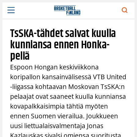
Siirry
sisältöön
TsSKA-tähdet saivat kuulla
kunniansa ennen Honka-
peliä
Espoon Hongan keskiviikkona
koripallon kansainvälisessä VTB United
-liigassa kohtaavan Moskovan TsSKA:n
pelaajat ovat saaneet kuulla kunniansa
kovapalkkaisimpia tähtiä myöten
ennen Suomen vierailua. Joukkueen
uusi liettualaisvalmentaja Jonas
Kazlauskas sivalsi omiensa suoritusta