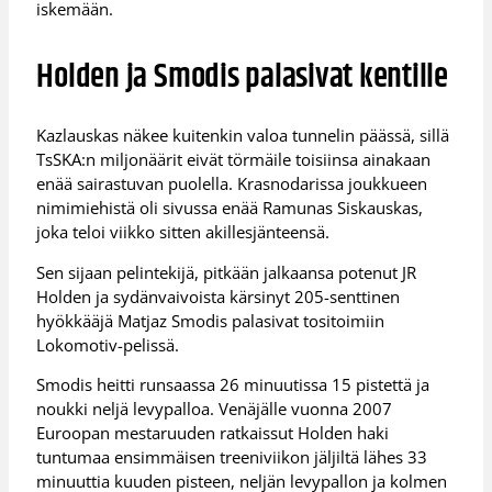
iskemään.
Holden ja Smodis palasivat kentille
Kazlauskas näkee kuitenkin valoa tunnelin päässä, sillä
TsSKA:n miljonäärit eivät törmäile toisiinsa ainakaan
enää sairastuvan puolella. Krasnodarissa joukkueen
nimimiehistä oli sivussa enää Ramunas Siskauskas,
joka teloi viikko sitten akillesjänteensä.
Sen sijaan pelintekijä, pitkään jalkaansa potenut JR
Holden ja sydänvaivoista kärsinyt 205-senttinen
hyökkääjä Matjaz Smodis palasivat tositoimiin
Lokomotiv-pelissä.
Smodis heitti runsaassa 26 minuutissa 15 pistettä ja
noukki neljä levypalloa. Venäjälle vuonna 2007
Euroopan mestaruuden ratkaissut Holden haki
tuntumaa ensimmäisen treeniviikon jäljiltä lähes 33
minuuttia kuuden pisteen, neljän levypallon ja kolmen