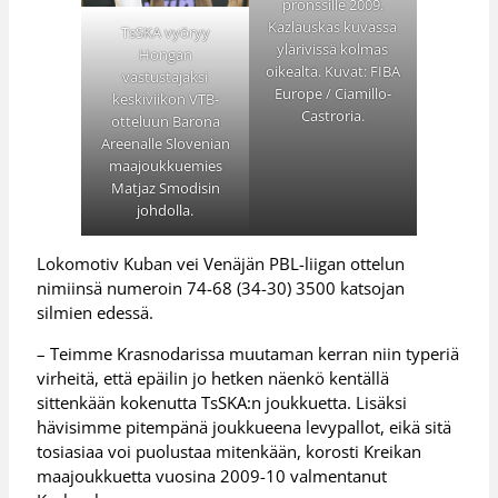
pronssille 2009.
Kazlauskas kuvassa
TsSKA vyöryy
ylärivissä kolmas
Hongan
oikealta. Kuvat: FIBA
vastustajaksi
Europe / Ciamillo-
keskiviikon VTB-
Castroria.
otteluun Barona
Areenalle Slovenian
maajoukkuemies
Matjaz Smodisin
johdolla.
Lokomotiv Kuban vei Venäjän PBL-liigan ottelun
nimiinsä numeroin 74-68 (34-30) 3500 katsojan
silmien edessä.
– Teimme Krasnodarissa muutaman kerran niin typeriä
virheitä, että epäilin jo hetken näenkö kentällä
sittenkään kokenutta TsSKA:n joukkuetta. Lisäksi
hävisimme pitempänä joukkueena levypallot, eikä sitä
tosiasiaa voi puolustaa mitenkään, korosti Kreikan
maajoukkuetta vuosina 2009-10 valmentanut