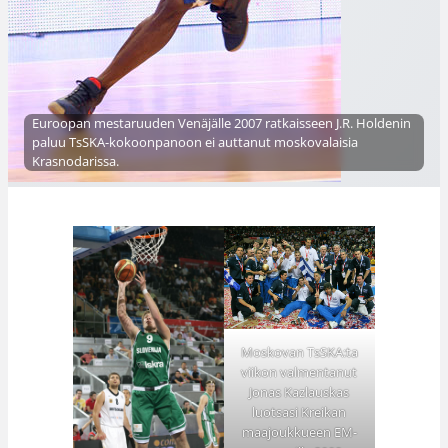
Euroopan mestaruuden Venäjälle 2007 ratkaisseen J.R. Holdenin
paluu TsSKA-kokoonpanoon ei auttanut moskovalaisia
Krasnodarissa.
Moskovan TsSKA:ta
viikon valmentanut
Jonas Kazlauskas
luotsasi Kreikan
maajoukkueen EM-