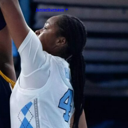
01.08.2026 16:34
Junioriturnaus
Delfin Basket
Tournament
31.7.-2.8.
Tampereella
Koripallon kansainvälinen
turnaus Delfin Basket pelataan
Tampereella tänä viikonloppuna.
Järjestyksessään 39. turnaus
kerää yhteen 200 joukkuetta ja