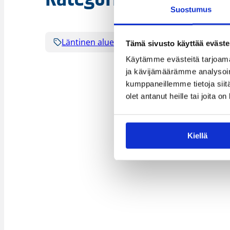
Suostumus
Läntinen alue
Seura tiedottaa
Tämä sivusto käyttää eväste
Käytämme evästeitä tarjoama
ja kävijämäärämme analysoim
kumppaneillemme tietoja siitä
olet antanut heille tai joita o
Kiellä