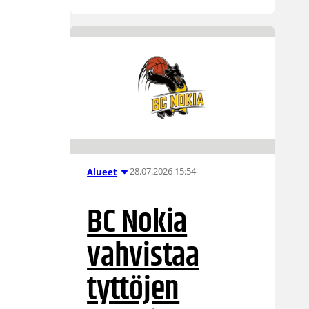
28.07.2026 15:54
Alueet
BC Nokia
vahvistaa
tyttöjen