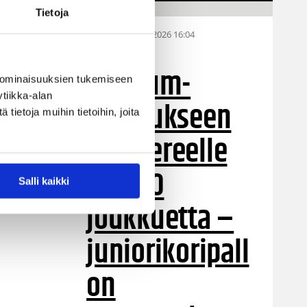
Tietoja
28.07.2026 16:04
Alueet
Stadium-
 ominaisuuksien tukemiseen
tiikka-alan
turnaukseen
ietoja muihin tietoihin, joita
Tampereelle
yli 200
Salli kaikki
joukkuetta –
juniorikoripall
on