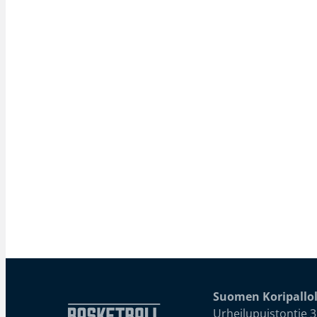
Suomen Koripallol
Urheilupuistontie 3