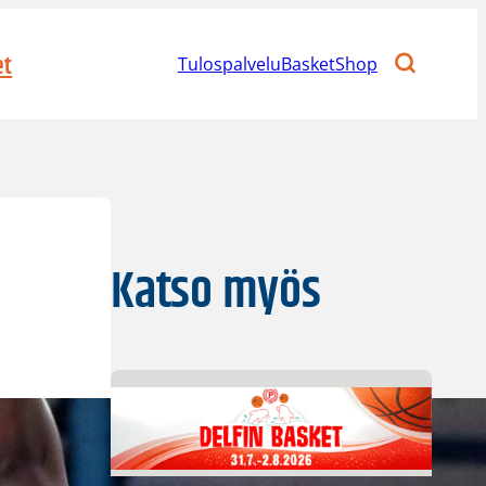
et
Tulospalvelu
BasketShop
Katso myös