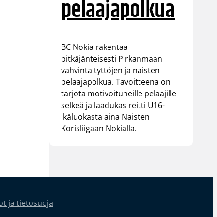
pelaajapolkua
BC Nokia rakentaa
pitkäjänteisesti Pirkanmaan
vahvinta tyttöjen ja naisten
pelaajapolkua. Tavoitteena on
tarjota motivoituneille pelaajille
selkeä ja laadukas reitti U16-
ikäluokasta aina Naisten
Korisliigaan Nokialla.
t ja tietosuoja