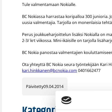
Tule valmentamaan Nokialle.
BC Nokiassa harrastaa koripalloa 300 junioria.
uusia valmentajia. Tarjolla on monenlaisia teht
Perus joukkueharjoittelun lisäksi Nokialla on ma
2-3/ krt viikossa. Mini-ikäisille on tarjolla lisäha
BC Nokia panostaa valmentajien kouluttamisee
Ota yhteyttä BC Nokia seura työntekijään Kari 
kari.hinkkanen@bcnokia.com
0401662477
Päivitetty
09.04.2014
Kategoriat