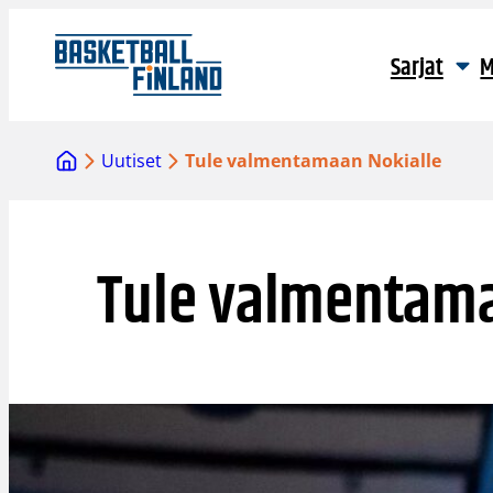
Siirry
sisältöön
Sarjat
M
Uutiset
Tule valmentamaan Nokialle
Tule valmentama