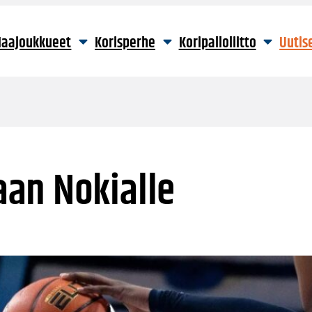
aajoukkueet
Korisperhe
Koripalloliitto
Uutis
an Nokialle