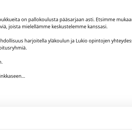
 Joukkueita on pallokoulusta pääsarjaan asti. Etsimme muka
äviä, joista mielellämme keskustelemme kanssasi.
hdollisuus harjoitella yläkoulun ja Lukio opintojen yhteyde
rjoitusryhmiä.
n.
Hinkkaseen…