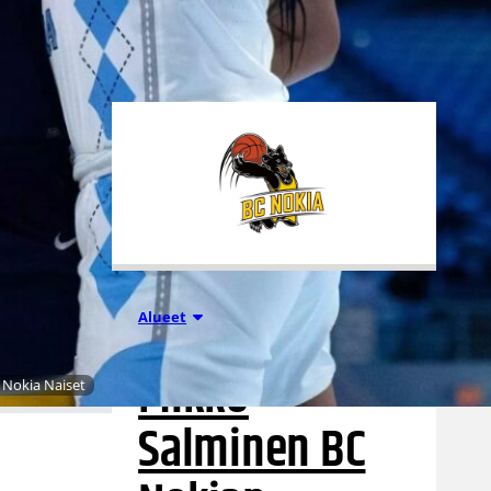
tuhansia koripallon ystäviä niin
Suomesta kuin ulkomailta.
01.08.2026 16:31
Alueet
Mikko
C Nokia Naiset
Salminen BC