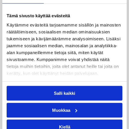
Henkilöt
Tämä sivusto käyttää evästeitä
Gerald Lee Jr.
Joonas Cavén
Käytämme evästeitä tarjoamamme sisällön ja mainosten
Sasu Salin
räätälöimiseen, sosiaalisen median ominaisuuksien
tukemiseen ja kävijämäärämme analysoimiseen. Lisäksi
Kategoriat
jaamme sosiaalisen median, mainosalan ja analytiikka-
alan kumppaneillemme tietoja siitä, miten käytät
sivustoamme. Kumppanimme voivat yhdistää näitä
Pääjuttu
Suomalaiset ulkomailla
tietoja muihin tietoihin, joita olet antanut heille tai joita on
kerätty, kun olet käyttänyt heidän palvelujaan.
Salli kaikki
Katso myös
Muokkaa
Kiellä