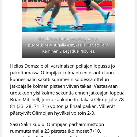
Gerald Lee junior avasi LegaDuen
pudotuspelit hurjalla esityksellä. Kuvat: Tomi
Kaminen & Legadue Pictures.
Helios Domzale oli varsinaisen peliajan lopussa jo
pakottamassa Olimpijaa kolmanteen osaotteluun,
kunnes Salin säkitti summerin soidessa ottelun
jatkoajalle kolmen pisteen viivan takaa. Vastaavaan
urotekoon ylsi kolme sekuntia ennen jatkoajan loppua
Brian Mitchell, jonka kaukoheitto takasi Olimpijalle 78–
81 (33–28, 71–71)-voiton ja finaalipaikan. Välierät
päättyivät Olimpijan hyväksi voitoin 2-0.
Sasu Salin kuului Olimpijan parhaimmistoon
rummuttamalla 23 pistettä (kolmoset 7/10,