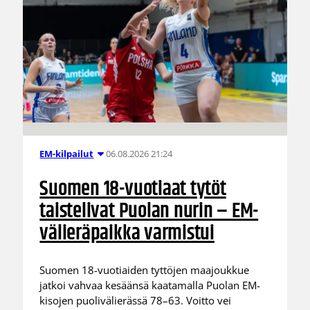
06.08.2026 21:24
EM-kilpailut
Suomen 18-vuotiaat tytöt
taistelivat Puolan nurin – EM-
välieräpaikka varmistui
Suomen 18-vuotiaiden tyttöjen maajoukkue
jatkoi vahvaa kesäänsä kaatamalla Puolan EM-
kisojen puolivälierässä 78–63. Voitto vei