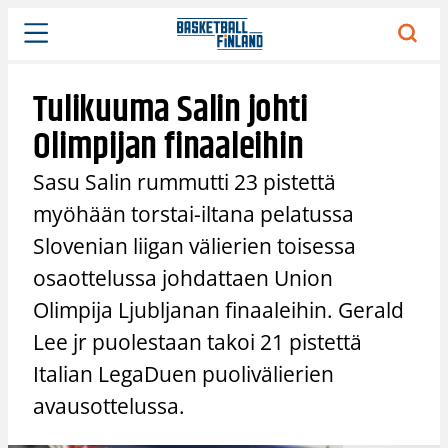
Siirry
sisältöön
Tulikuuma Salin johti
Olimpijan finaaleihin
Sasu Salin rummutti 23 pistettä
myöhään torstai-iltana pelatussa
Slovenian liigan välierien toisessa
osaottelussa johdattaen Union
Olimpija Ljubljanan finaaleihin. Gerald
Lee jr puolestaan takoi 21 pistettä
Italian LegaDuen puolivälierien
avausottelussa.