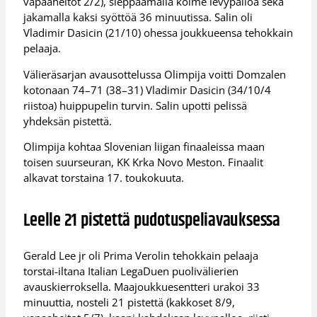
vapaaheitot 2/2), sieppaamalla kolme levypalloa sekä
jakamalla kaksi syöttöä 36 minuutissa. Salin oli
Vladimir Dasicin (21/10) ohessa joukkueensa tehokkain
pelaaja.
Välieräsarjan avausottelussa Olimpija voitti Domzalen
kotonaan 74–71 (38–31) Vladimir Dasicin (34/10/4
riistoa) huippupelin turvin. Salin upotti pelissä
yhdeksän pistettä.
Olimpija kohtaa Slovenian liigan finaaleissa maan
toisen suurseuran, KK Krka Novo Meston. Finaalit
alkavat torstaina 17. toukokuuta.
Leelle 21 pistettä pudotuspeliavauksessa
Gerald Lee jr oli Prima Verolin tehokkain pelaaja
torstai-iltana Italian LegaDuen puolivälierien
avauskierroksella. Maajoukkuesentteri urakoi 33
minuuttia, nosteli 21 pistettä (kakkoset 8/9,