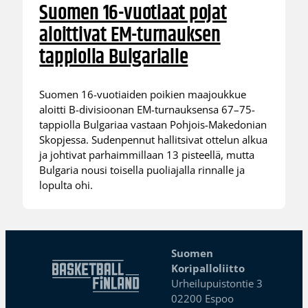
Suomen 16-vuotiaat pojat
aloittivat EM-turnauksen
tappiolla Bulgarialle
Suomen 16-vuotiaiden poikien maajoukkue
aloitti B-divisioonan EM-turnauksensa 67–75-
tappiolla Bulgariaa vastaan Pohjois-Makedonian
Skopjessa. Sudenpennut hallitsivat ottelun alkua
ja johtivat parhaimmillaan 13 pisteellä, mutta
Bulgaria nousi toisella puoliajalla rinnalle ja
lopulta ohi.
Suomen
Koripalloliitto
Urheilupuistontie 3
02200 Espoo