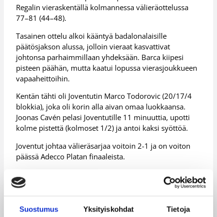
Regalin vieraskentällä kolmannessa välieräottelussa
77–81 (44–48).
Tasainen ottelu alkoi kääntyä badalonalaisille
päätösjakson alussa, jolloin vieraat kasvattivat
johtonsa parhaimmillaan yhdeksään. Barca kiipesi
pisteen päähän, mutta kaatui lopussa vierasjoukkueen
vapaaheittoihin.
Kentän tähti oli Joventutin Marco Todorovic (20/17/4
blokkia), joka oli korin alla aivan omaa luokkaansa.
Joonas Cavén pelasi Joventutille 11 minuuttia, upotti
kolme pistettä (kolmoset 1/2) ja antoi kaksi syöttöä.
Joventut johtaa välieräsarjaa voitoin 2-1 ja on voiton
päässä Adecco Platan finaaleista.
Päivitetty
10.05.2012
Suostumus
Yksityiskohdat
Tietoja