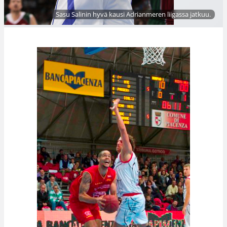
Sasu Salinin hyvä kausi Adrianmeren liigassa jatkuu.