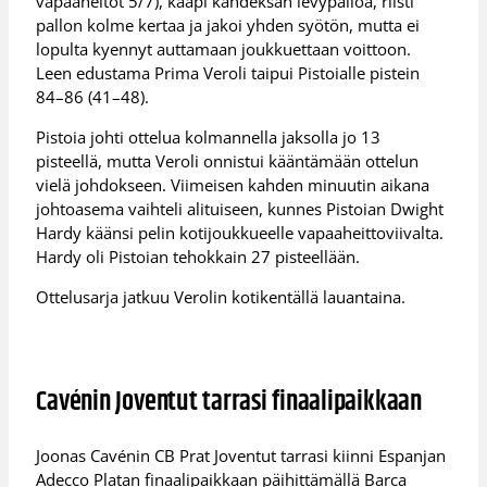
vapaaheitot 5/7), kaapi kahdeksan levypalloa, riisti
pallon kolme kertaa ja jakoi yhden syötön, mutta ei
lopulta kyennyt auttamaan joukkuettaan voittoon.
Leen edustama Prima Veroli taipui Pistoialle pistein
84–86 (41–48).
Pistoia johti ottelua kolmannella jaksolla jo 13
pisteellä, mutta Veroli onnistui kääntämään ottelun
vielä johdokseen. Viimeisen kahden minuutin aikana
johtoasema vaihteli alituiseen, kunnes Pistoian Dwight
Hardy käänsi pelin kotijoukkueelle vapaaheittoviivalta.
Hardy oli Pistoian tehokkain 27 pisteellään.
Ottelusarja jatkuu Verolin kotikentällä lauantaina.
Cavénin Joventut tarrasi finaalipaikkaan
Joonas Cavénin CB Prat Joventut tarrasi kiinni Espanjan
Adecco Platan finaalipaikkaan päihittämällä Barca