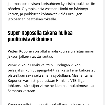
ja omaa positiivisen korisuhteen kyseisiin joukkueisiin
nähden. Olympiakosia vastaan Himki on hävinnyt
kerran, ja joukkueet kohtaavat vielä Euroliigan
jatkosarjan päätöskierroksella.
Super-Koposella takana huikea
puolitoistaviikkoinen
Petteri Koponen on ollut maaliskuun alun hitaamman
jakson jälkeen täyttä rautaa.
Viime viikolla Himki valittiin Euroliigan viikon
pelaajaksi, kun Susijengi-tähti rankaisi Fenerbahcea 23
pisteellään sekä seitsemällä syötöllään. Maanantaina
Koponen varmisti puolestaan Himkille VTB-liigan
lohkonsa kärkisijan viime hetkien haamukolmosellaan
Samaraa vastaan.
Koposen esiintulo on sattunut oikeaan aikaan, sillä