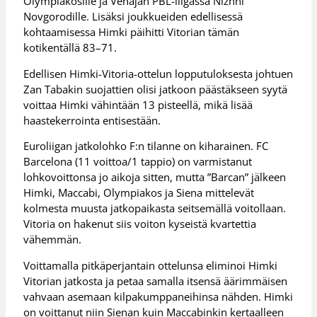
Olympiakosille ja Venäjän PBL-liigassa Nizhni
Novgorodille. Lisäksi joukkueiden edellisessä
kohtaamisessa Himki päihitti Vitorian tämän
kotikentällä 83–71.
Edellisen Himki-Vitoria-ottelun lopputuloksesta johtuen
Zan Tabakin suojattien olisi jatkoon päästäkseen syytä
voittaa Himki vähintään 13 pisteellä, mikä lisää
haastekerrointa entisestään.
Euroliigan jatkolohko F:n tilanne on kiharainen. FC
Barcelona (11 voittoa/1 tappio) on varmistanut
lohkovoittonsa jo aikoja sitten, mutta ”Barcan” jälkeen
Himki, Maccabi, Olympiakos ja Siena mittelevät
kolmesta muusta jatkopaikasta seitsemällä voitollaan.
Vitoria on hakenut siis voiton kyseistä kvartettia
vähemmän.
Voittamalla pitkäperjantain ottelunsa eliminoi Himki
Vitorian jatkosta ja petaa samalla itsensä äärimmäisen
vahvaan asemaan kilpakumppaneihinsa nähden. Himki
on voittanut niin Sienan kuin Maccabinkin kertaalleen