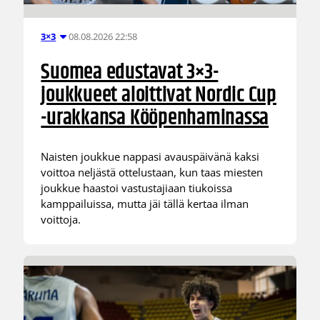
08.08.2026 22:58
3×3
Suomea edustavat 3×3-
joukkueet aloittivat Nordic Cup
-urakkansa Kööpenhaminassa
Naisten joukkue nappasi avauspäivänä kaksi
voittoa neljästä ottelustaan, kun taas miesten
joukkue haastoi vastustajiaan tiukoissa
kamppailuissa, mutta jäi tällä kertaa ilman
voittoja.