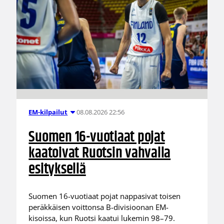
08.08.2026 22:56
EM-kilpailut
Suomen 16-vuotiaat pojat
kaatoivat Ruotsin vahvalla
esityksellä
Suomen 16-vuotiaat pojat nappasivat toisen
peräkkäisen voittonsa B-divisioonan EM-
kisoissa, kun Ruotsi kaatui lukemin 98–79.