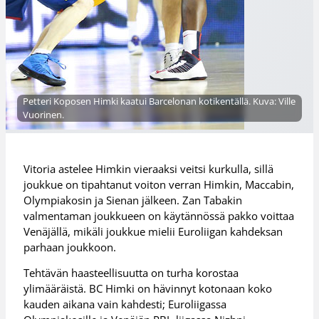
Petteri Koposen Himki kaatui Barcelonan kotikentällä. Kuva: Ville
Vuorinen.
Vitoria astelee Himkin vieraaksi veitsi kurkulla, sillä
joukkue on tipahtanut voiton verran Himkin, Maccabin,
Olympiakosin ja Sienan jälkeen. Zan Tabakin
valmentaman joukkueen on käytännössä pakko voittaa
Venäjällä, mikäli joukkue mielii Euroliigan kahdeksan
parhaan joukkoon.
Tehtävän haasteellisuutta on turha korostaa
ylimääräistä. BC Himki on hävinnyt kotonaan koko
kauden aikana vain kahdesti; Euroliigassa