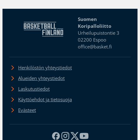
Suomen
Koripalloliitto
Urheilupuistontie 3
02200 Espoo
office@basket.fi
Henkilöstön yhteystiedot
Alueiden yhteystiedot
Laskutustiedot
Käyttöehdot ja tietosuoja
Evästeet