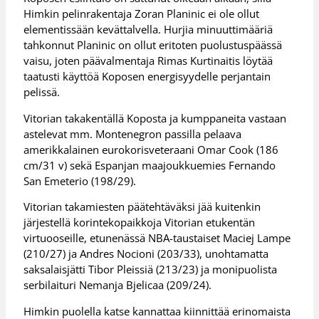
Himkin pelinrakentaja Zoran Planinic ei ole ollut
elementissään kevättalvella. Hurjia minuuttimääriä
tahkonnut Planinic on ollut eritoten puolustuspäässä
vaisu, joten päävalmentaja Rimas Kurtinaitis löytää
taatusti käyttöä Koposen energisyydelle perjantain
pelissä.
Vitorian takakentällä Koposta ja kumppaneita vastaan
astelevat mm. Montenegron passilla pelaava
amerikkalainen eurokorisveteraani Omar Cook (186
cm/31 v) sekä Espanjan maajoukkuemies Fernando
San Emeterio (198/29).
Vitorian takamiesten päätehtäväksi jää kuitenkin
järjestellä korintekopaikkoja Vitorian etukentän
virtuooseille, etunenässä NBA-taustaiset Maciej Lampe
(210/27) ja Andres Nocioni (203/33), unohtamatta
saksalaisjätti Tibor Pleissiä (213/23) ja monipuolista
serbilaituri Nemanja Bjelicaa (209/24).
Himkin puolella katse kannattaa kiinnittää erinomaista