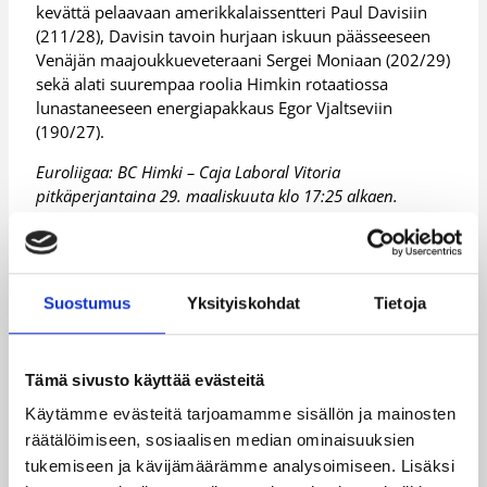
kevättä pelaavaan amerikkalaissentteri Paul Davisiin
(211/28), Davisin tavoin hurjaan iskuun päässeeseen
Venäjän maajoukkueveteraani Sergei Moniaan (202/29)
sekä alati suurempaa roolia Himkin rotaatiossa
lunastaneeseen energiapakkaus Egor Vjaltseviin
(190/27).
Euroliigaa: BC Himki – Caja Laboral Vitoria
pitkäperjantaina 29. maaliskuuta klo 17:25 alkaen.
Lisätietoja:
Euroliigan otteluennakko
Päivitetty
28.03.2013
Suostumus
Yksityiskohdat
Tietoja
Henkilöt
Tämä sivusto käyttää evästeitä
Käytämme evästeitä tarjoamamme sisällön ja mainosten
räätälöimiseen, sosiaalisen median ominaisuuksien
Ei Ole
Petteri Koponen
tukemiseen ja kävijämäärämme analysoimiseen. Lisäksi