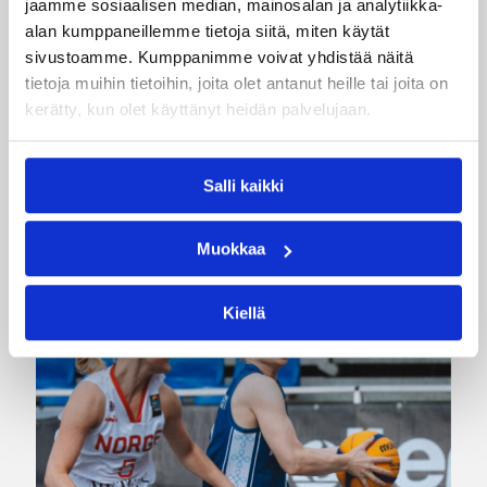
jaamme sosiaalisen median, mainosalan ja analytiikka-
Kategoriat
alan kumppaneillemme tietoja siitä, miten käytät
sivustoamme. Kumppanimme voivat yhdistää näitä
tietoja muihin tietoihin, joita olet antanut heille tai joita on
Pääjuttu
Suomalaiset ulkomailla
kerätty, kun olet käyttänyt heidän palvelujaan.
Salli kaikki
Katso myös
Muokkaa
Kiellä