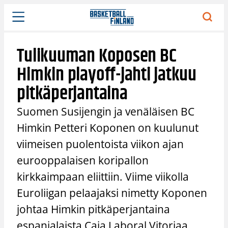
Siirry
sisältöön
Tulikuuman Koposen BC
Himkin playoff-jahti jatkuu
pitkäperjantaina
Suomen Susijengin ja venäläisen BC
Himkin Petteri Koponen on kuulunut
viimeisen puolentoista viikon ajan
eurooppalaisen koripallon
kirkkaimpaan eliittiin. Viime viikolla
Euroliigan pelaajaksi nimetty Koponen
johtaa Himkin pitkäperjantaina
espanjalaista Caja Laboral Vitoriaa