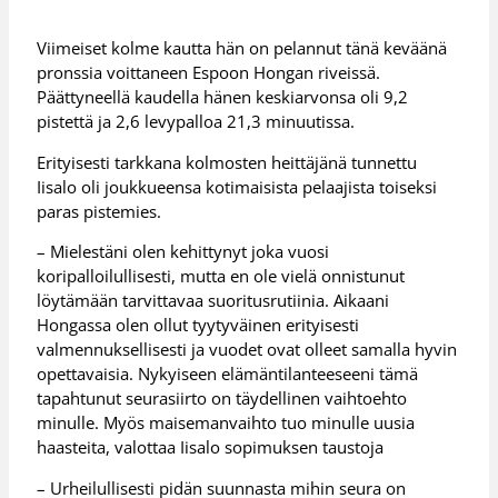
Viimeiset kolme kautta hän on pelannut tänä keväänä
pronssia voittaneen Espoon Hongan riveissä.
Päättyneellä kaudella hänen keskiarvonsa oli 9,2
pistettä ja 2,6 levypalloa 21,3 minuutissa.
Erityisesti tarkkana kolmosten heittäjänä tunnettu
Iisalo oli joukkueensa kotimaisista pelaajista toiseksi
paras pistemies.
– Mielestäni olen kehittynyt joka vuosi
koripalloilullisesti, mutta en ole vielä onnistunut
löytämään tarvittavaa suoritusrutiinia. Aikaani
Hongassa olen ollut tyytyväinen erityisesti
valmennuksellisesti ja vuodet ovat olleet samalla hyvin
opettavaisia. Nykyiseen elämäntilanteeseeni tämä
tapahtunut seurasiirto on täydellinen vaihtoehto
minulle. Myös maisemanvaihto tuo minulle uusia
haasteita, valottaa Iisalo sopimuksen taustoja
– Urheilullisesti pidän suunnasta mihin seura on