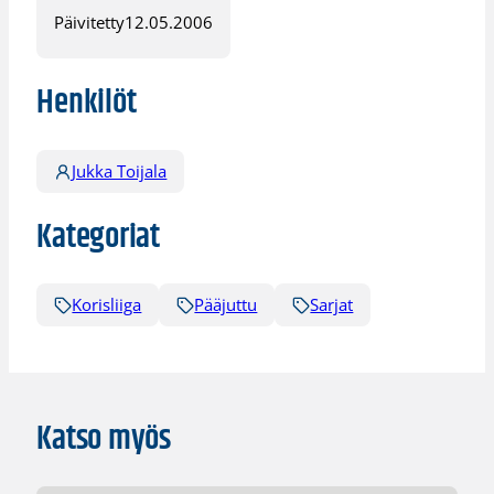
Päivitetty
12.05.2006
Henkilöt
Jukka Toijala
Kategoriat
Korisliiga
Pääjuttu
Sarjat
Katso myös