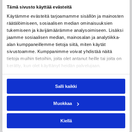
Suomen lisäksi Ranskassa, Itävallassa,
Tämä sivusto käyttää evästeitä
Liettuassa, Romaniassa, Bosniassa ja viimeksi
Islannissa.
Käytämme evästeitä tarjoamamme sisällön ja mainosten
räätälöimiseen, sosiaalisen median ominaisuuksien
tukemiseen ja kävijämäärämme analysoimiseen. Lisäksi
jaamme sosiaalisen median, mainosalan ja analytiikka-
alan kumppaneillemme tietoja siitä, miten käytät
sivustoamme. Kumppanimme voivat yhdistää näitä
tietoja muihin tietoihin, joita olet antanut heille tai joita on
kerätty, kun olet käyttänyt heidän palvelujaan.
Salli kaikki
Muokkaa
Kiellä
06.08.2026 21:44
Maaottelu