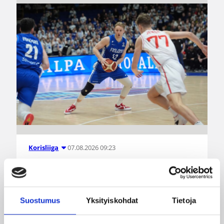
07.08.2026 09:23
Korisliiga
Daniel Dolenc KTP-Basketin
haaviin
Suostumus
Yksityiskohdat
Tietoja
Dolenc on rakentanut pitkän ammattilaisuran