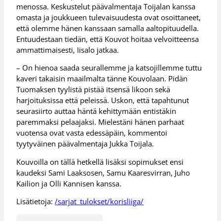
menossa. Keskustelut päävalmentaja Toijalan kanssa
omasta ja joukkueen tulevaisuudesta ovat osoittaneet,
että olemme hänen kanssaan samalla aaltopituudella.
Entuudestaan tiedän, että Kouvot hoitaa velvoitteensa
ammattimaisesti, Iisalo jatkaa.
– On hienoa saada seurallemme ja katsojillemme tuttu
kaveri takaisin maailmalta tänne Kouvolaan. Pidän
Tuomaksen tyylistä pistää itsensä likoon sekä
harjoituksissa että peleissä. Uskon, että tapahtunut
seurasiirto auttaa häntä kehittymään entistäkin
paremmaksi pelaajaksi. Mielestäni hänen parhaat
vuotensa ovat vasta edessäpäin, kommentoi
tyytyväinen päävalmentaja Jukka Toijala.
Kouvoilla on tällä hetkellä lisäksi sopimukset ensi
kaudeksi Sami Laaksosen, Samu Kaaresvirran, Juho
Kailion ja Olli Kannisen kanssa.
Lisätietoja:
/sarjat_tulokset/korisliiga/