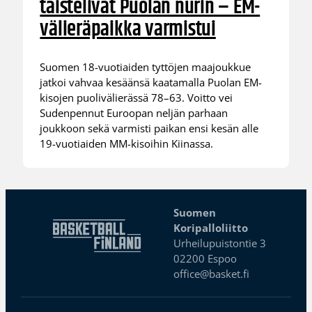
taistelivat Puolan nurin – EM-
välieräpaikka varmistui
Suomen 18-vuotiaiden tyttöjen maajoukkue
jatkoi vahvaa kesäänsä kaatamalla Puolan EM-
kisojen puolivälierässä 78–63. Voitto vei
Sudenpennut Euroopan neljän parhaan
joukkoon sekä varmisti paikan ensi kesän alle
19-vuotiaiden MM-kisoihin Kiinassa.
Suomen
Koripalloliitto
Urheilupuistontie 3
02200 Espoo
office@basket.fi