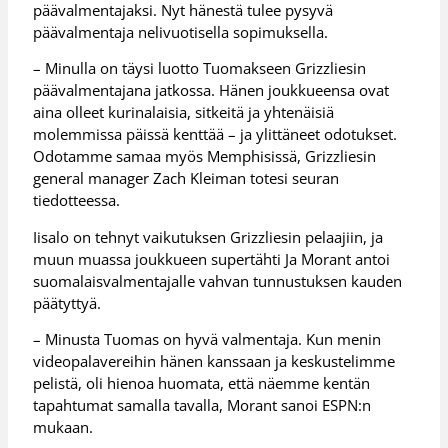
päävalmentajaksi. Nyt hänestä tulee pysyvä
päävalmentaja nelivuotisella sopimuksella.
– Minulla on täysi luotto Tuomakseen Grizzliesin
päävalmentajana jatkossa. Hänen joukkueensa ovat
aina olleet kurinalaisia, sitkeitä ja yhtenäisiä
molemmissa päissä kenttää – ja ylittäneet odotukset.
Odotamme samaa myös Memphisissä, Grizzliesin
general manager Zach Kleiman totesi seuran
tiedotteessa.
Iisalo on tehnyt vaikutuksen Grizzliesin pelaajiin, ja
muun muassa joukkueen supertähti Ja Morant antoi
suomalaisvalmentajalle vahvan tunnustuksen kauden
päätyttyä.
– Minusta Tuomas on hyvä valmentaja. Kun menin
videopalavereihin hänen kanssaan ja keskustelimme
pelistä, oli hienoa huomata, että näemme kentän
tapahtumat samalla tavalla, Morant sanoi ESPN:n
mukaan.