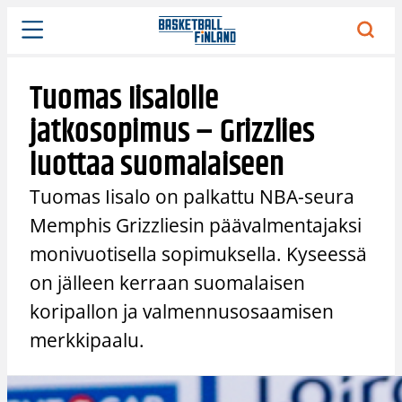
Siirry
sisältöön
Tuomas Iisalolle
jatkosopimus – Grizzlies
luottaa suomalaiseen
Tuomas Iisalo on palkattu NBA-seura
Memphis Grizzliesin päävalmentajaksi
monivuotisella sopimuksella. Kyseessä
on jälleen kerraan suomalaisen
koripallon ja valmennusosaamisen
merkkipaalu.