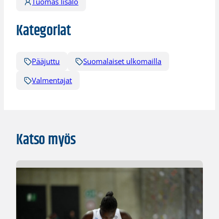
Tuomas Iisalo
Kategoriat
Pääjuttu
Suomalaiset ulkomailla
Valmentajat
Katso myös