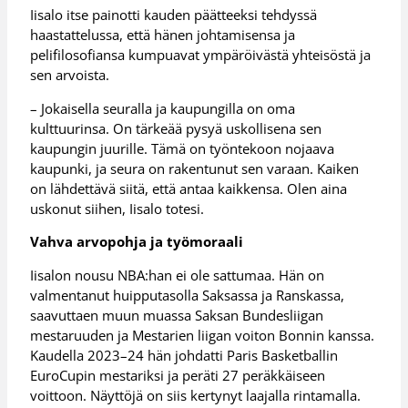
Iisalo itse painotti kauden päätteeksi tehdyssä
haastattelussa, että hänen johtamisensa ja
pelifilosofiansa kumpuavat ympäröivästä yhteisöstä ja
sen arvoista.
– Jokaisella seuralla ja kaupungilla on oma
kulttuurinsa. On tärkeää pysyä uskollisena sen
kaupungin juurille. Tämä on työntekoon nojaava
kaupunki, ja seura on rakentunut sen varaan. Kaiken
on lähdettävä siitä, että antaa kaikkensa. Olen aina
uskonut siihen, Iisalo totesi.
Vahva arvopohja ja työmoraali
Iisalon nousu NBA:han ei ole sattumaa. Hän on
valmentanut huipputasolla Saksassa ja Ranskassa,
saavuttaen muun muassa Saksan Bundesliigan
mestaruuden ja Mestarien liigan voiton Bonnin kanssa.
Kaudella 2023–24 hän johdatti Paris Basketballin
EuroCupin mestariksi ja peräti 27 peräkkäiseen
voittoon. Näyttöjä on siis kertynyt laajalla rintamalla.