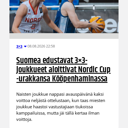
08.08.2026 22:58
3×3
Suomea edustavat 3×3-
joukkueet aloittivat Nordic Cup
-urakkansa Kööpenhaminassa
Naisten joukkue nappasi avauspäivänä kaksi
voittoa neljästä ottelustaan, kun taas miesten
joukkue haastoi vastustajiaan tiukoissa
kamppailuissa, mutta jäi tällä kertaa ilman
voittoja.