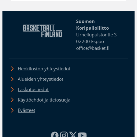
Suomen
Koripalloliitto
Urheilupuistontie 3
02200 Espoo
office@basket.fi
Henkilöstön yhteystiedot
Alueiden yhteystiedot
Laskutustiedot
Käyttöehdot ja tietosuoja
Evästeet