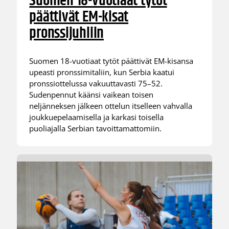
Suomen 18-vuotiaat tytöt
päättivät EM-kisat
pronssijuhliin
Suomen 18-vuotiaat tytöt päättivät EM-kisansa
upeasti pronssimitaliin, kun Serbia kaatui
pronssiottelussa vakuuttavasti 75–52.
Sudenpennut käänsi vaikean toisen
neljänneksen jälkeen ottelun itselleen vahvalla
joukkuepelaamisella ja karkasi toisella
puoliajalla Serbian tavoittamattomiin.