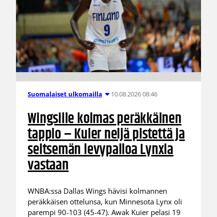
10.08.2026 08:46
Suomalaiset ulkomailla
Wingsille kolmas peräkkäinen
tappio – Kuier neljä pistettä ja
seitsemän levypalloa Lynxia
vastaan
WNBA:ssa Dallas Wings hävisi kolmannen
peräkkäisen ottelunsa, kun Minnesota Lynx oli
parempi 90-103 (45-47). Awak Kuier pelasi 19