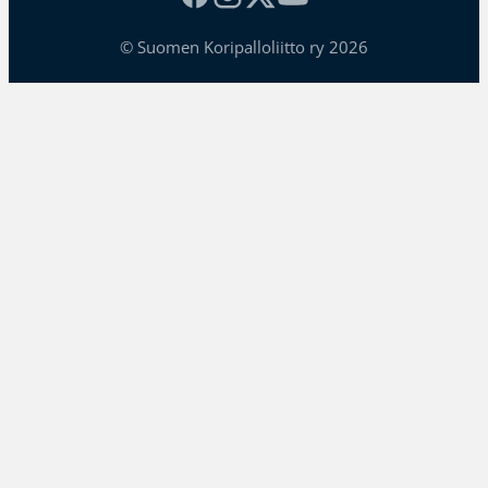
© Suomen Koripalloliitto ry 2026