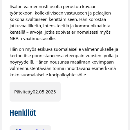
Iisalon valmennusfilosofia perustuu kovaan
työntekoon, kollektiiviseen vastuuseen ja pelaajien
kokonaisvaltaiseen kehittämiseen. Hän korostaa
jatkuvaa liikettä, intensiteettiä ja kommunikaatiota
kentällä – arvoja, jotka sopivat erinomaisesti myös
NBA:n vaatimustasolle.
Hän on myös esikuva suomalaiselle valmennukselle ja
kertoo itse ponnistaneensa eteenpäin vuosien työllä ja
nöyryydellä. Hänen nousunsa maailman kovimpaan
valmennustehtävään toimii innoittavana esimerkkinä
koko suomalaiselle koripalloyhteisölle.
Päivitetty
02.05.2025
Henkilöt