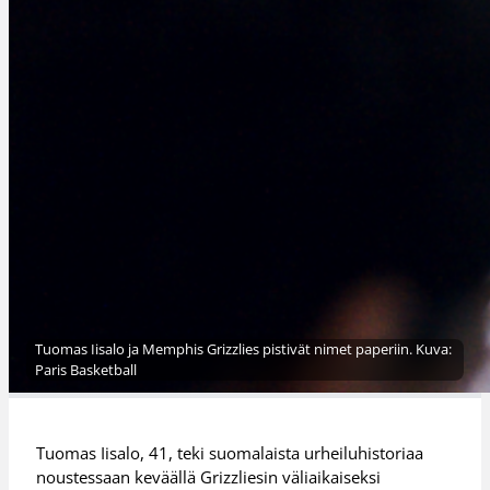
Tuomas Iisalo ja Memphis Grizzlies pistivät nimet paperiin. Kuva:
Paris Basketball
Tuomas Iisalo, 41, teki suomalaista urheiluhistoriaa
noustessaan keväällä Grizzliesin väliaikaiseksi