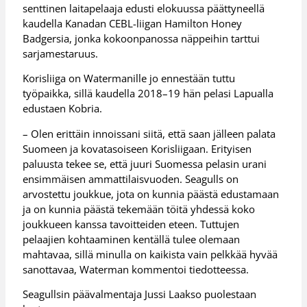
senttinen laitapelaaja edusti elokuussa päättyneellä
kaudella Kanadan CEBL-liigan Hamilton Honey
Badgersia, jonka kokoonpanossa näppeihin tarttui
sarjamestaruus.
Korisliiga on Watermanille jo ennestään tuttu
työpaikka, sillä kaudella 2018–19 hän pelasi Lapualla
edustaen Kobria.
– Olen erittäin innoissani siitä, että saan jälleen palata
Suomeen ja kovatasoiseen Korisliigaan. Erityisen
paluusta tekee se, että juuri Suomessa pelasin urani
ensimmäisen ammattilaisvuoden. Seagulls on
arvostettu joukkue, jota on kunnia päästä edustamaan
ja on kunnia päästä tekemään töitä yhdessä koko
joukkueen kanssa tavoitteiden eteen. Tuttujen
pelaajien kohtaaminen kentällä tulee olemaan
mahtavaa, sillä minulla on kaikista vain pelkkää hyvää
sanottavaa, Waterman kommentoi tiedotteessa.
Seagullsin päävalmentaja Jussi Laakso puolestaan