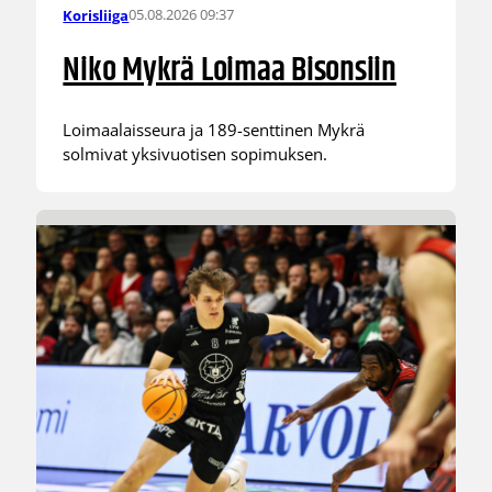
05.08.2026 09:37
Korisliiga
Niko Mykrä Loimaa Bisonsiin
Loimaalaisseura ja 189-senttinen Mykrä
solmivat yksivuotisen sopimuksen.