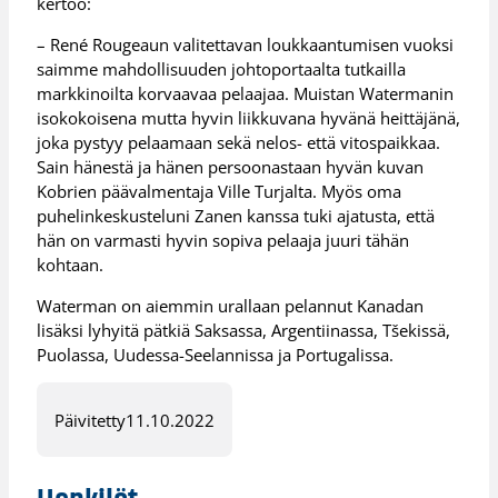
kertoo:
– René Rougeaun valitettavan loukkaantumisen vuoksi
saimme mahdollisuuden johtoportaalta tutkailla
markkinoilta korvaavaa pelaajaa. Muistan Watermanin
isokokoisena mutta hyvin liikkuvana hyvänä heittäjänä,
joka pystyy pelaamaan sekä nelos- että vitospaikkaa.
Sain hänestä ja hänen persoonastaan hyvän kuvan
Kobrien päävalmentaja Ville Turjalta. Myös oma
puhelinkeskusteluni Zanen kanssa tuki ajatusta, että
hän on varmasti hyvin sopiva pelaaja juuri tähän
kohtaan.
Waterman on aiemmin urallaan pelannut Kanadan
lisäksi lyhyitä pätkiä Saksassa, Argentiinassa, Tšekissä,
Puolassa, Uudessa-Seelannissa ja Portugalissa.
Päivitetty
11.10.2022