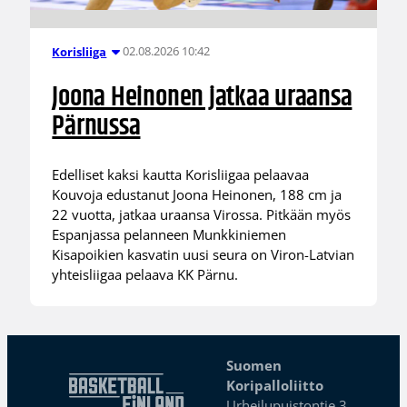
02.08.2026 10:42
Korisliiga
Joona Heinonen jatkaa uraansa
Pärnussa
Edelliset kaksi kautta Korisliigaa pelaavaa
Kouvoja edustanut Joona Heinonen, 188 cm ja
22 vuotta, jatkaa uraansa Virossa. Pitkään myös
Espanjassa pelanneen Munkkiniemen
Kisapoikien kasvatin uusi seura on Viron-Latvian
yhteisliigaa pelaava KK Pärnu.
Suomen
Koripalloliitto
Urheilupuistontie 3