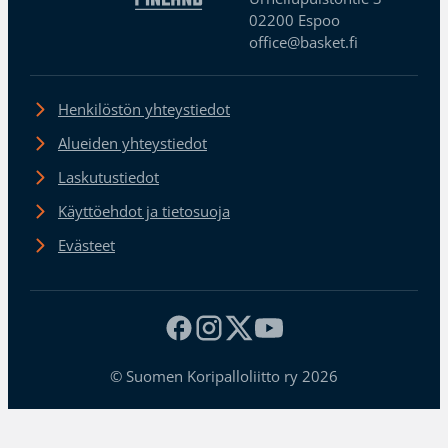
02200 Espoo
office@basket.fi
Henkilöstön yhteystiedot
Alueiden yhteystiedot
Laskutustiedot
Käyttöehdot ja tietosuoja
Evästeet
© Suomen Koripalloliitto ry 2026