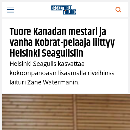
Siirry
sisältöön
Tuore Kanadan mestari ja
vanha Kobrat-pelaaja liittyy
Helsinki Seagullsiin
Helsinki Seagulls kasvattaa
kokoonpanoaan lisäämällä riveihinsä
laituri Zane Watermanin.