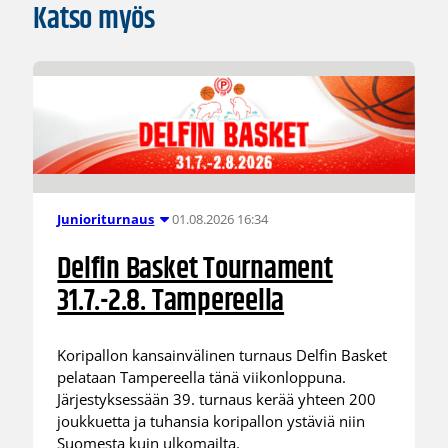
Katso myös
01.08.2026 16:34
Junioriturnaus
Delfin Basket Tournament
31.7.-2.8. Tampereella
Koripallon kansainvälinen turnaus Delfin Basket
pelataan Tampereella tänä viikonloppuna.
Järjestyksessään 39. turnaus kerää yhteen 200
joukkuetta ja tuhansia koripallon ystäviä niin
Suomesta kuin ulkomailta.