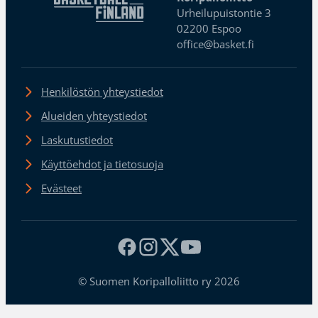
Urheilupuistontie 3
02200 Espoo
office@basket.fi
Henkilöstön yhteystiedot
Alueiden yhteystiedot
Laskutustiedot
Käyttöehdot ja tietosuoja
Evästeet
© Suomen Koripalloliitto ry 2026