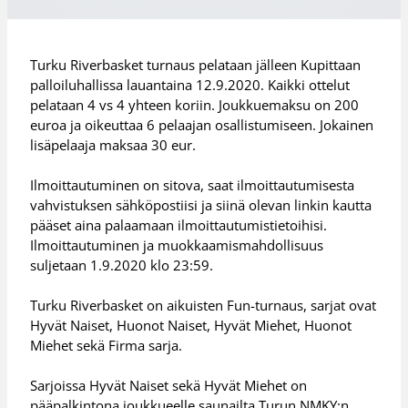
Turku Riverbasket turnaus pelataan jälleen Kupittaan
palloiluhallissa lauantaina 12.9.2020. Kaikki ottelut
pelataan 4 vs 4 yhteen koriin. Joukkuemaksu on 200
euroa ja oikeuttaa 6 pelaajan osallistumiseen. Jokainen
lisäpelaaja maksaa 30 eur.
Ilmoittautuminen on sitova, saat ilmoittautumisesta
vahvistuksen sähköpostiisi ja siinä olevan linkin kautta
pääset aina palaamaan ilmoittautumistietoihisi.
Ilmoittautuminen ja muokkaamismahdollisuus
suljetaan 1.9.2020 klo 23:59.
Turku Riverbasket on aikuisten Fun-turnaus, sarjat ovat
Hyvät Naiset, Huonot Naiset, Hyvät Miehet, Huonot
Miehet sekä Firma sarja.
Sarjoissa Hyvät Naiset sekä Hyvät Miehet on
pääpalkintona joukkueelle saunailta Turun NMKY:n