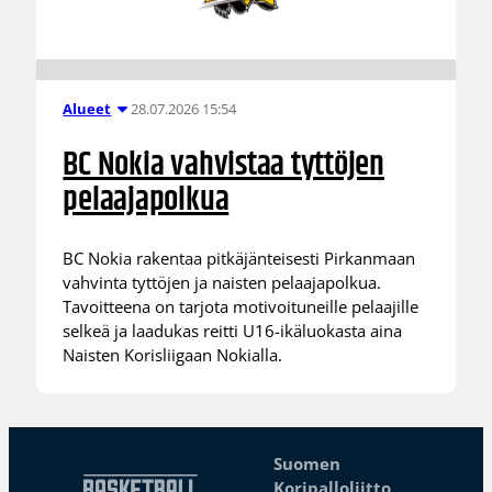
28.07.2026 15:54
Alueet
BC Nokia vahvistaa tyttöjen
pelaajapolkua
BC Nokia rakentaa pitkäjänteisesti Pirkanmaan
vahvinta tyttöjen ja naisten pelaajapolkua.
Tavoitteena on tarjota motivoituneille pelaajille
selkeä ja laadukas reitti U16-ikäluokasta aina
Naisten Korisliigaan Nokialla.
Suomen
Koripalloliitto