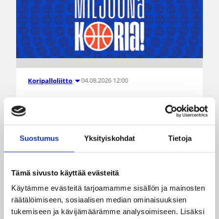
04.08.2026 12:00
Koripalloliitto
Miljoona koria! -haaste alkaa
17.8.
Suostumus
Yksityiskohdat
Tietoja
Haaste tarjoaa seuroille valmiin konseptin
innostaa mukaan uusia pelaajia ja syventää
yhteistyötä koulujen kanssa.
Tämä sivusto käyttää evästeitä
Käytämme evästeitä tarjoamamme sisällön ja mainosten
räätälöimiseen, sosiaalisen median ominaisuuksien
tukemiseen ja kävijämäärämme analysoimiseen. Lisäksi