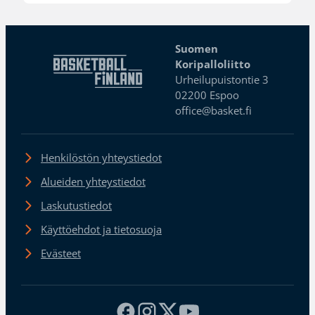
Suomen
Koripalloliitto
Urheilupuistontie 3
02200 Espoo
office@basket.fi
Henkilöstön yhteystiedot
Alueiden yhteystiedot
Laskutustiedot
Käyttöehdot ja tietosuoja
Evästeet