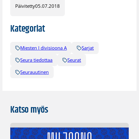
Päivitetty
05.07.2018
Kategoriat
Miesten I divisioona A
Sarjat
Seura tiedottaa
Seurat
Seurauutinen
Katso myös