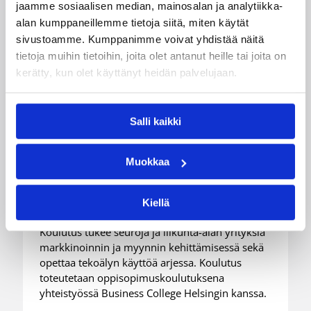
jaamme sosiaalisen median, mainosalan ja analytiikka-
alan kumppaneillemme tietoja siitä, miten käytät
sivustoamme. Kumppanimme voivat yhdistää näitä
tietoja muihin tietoihin, joita olet antanut heille tai joita on
kerätty, kun olet käyttänyt heidän palvelujaan.
Salli kaikki
03.08.2026 15:25
Koripalloliitto
Muokkaa
Game On – Markkinoinnin
mestariksi -koulutus
Kiellä
Koulutus tukee seuroja ja liikunta-alan yrityksiä
markkinoinnin ja myynnin kehittämisessä sekä
opettaa tekoälyn käyttöä arjessa. Koulutus
toteutetaan oppisopimuskoulutuksena
yhteistyössä Business College Helsingin kanssa.