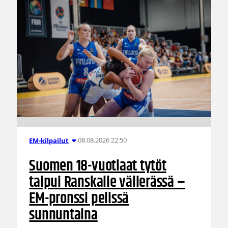
08.08.2026 22:50
EM-kilpailut
Suomen 18-vuotiaat tytöt
taipui Ranskalle välierässä –
EM-pronssi pelissä
sunnuntaina