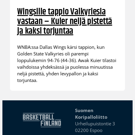
Wingsille tappio Valkyriesia
vastaan – Kuier neljä pistettä
ja kaksi torjuntaa
WNBA:ssa Dallas Wings kärsi tappion, kun
Golden State Valkyries oli parempi
loppulukemin 94-76 (44-36). Awak Kuier tilastoi
vaihdoissa yhdeksässä ja puolessa minuutissa
neljä pistettä, yhden levypallon ja kaksi
torjuntaa.
Suomen
Koripalloliitto
Urheilupuistontie 3
02200 Espoo