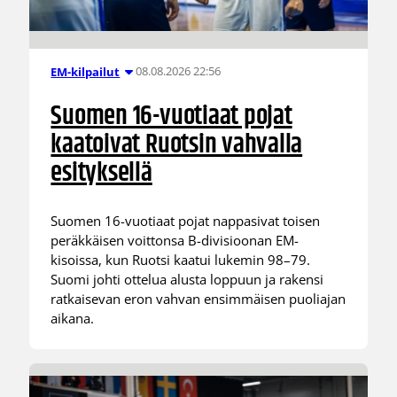
08.08.2026 22:56
EM-kilpailut
Suomen 16-vuotiaat pojat
kaatoivat Ruotsin vahvalla
esityksellä
Suomen 16-vuotiaat pojat nappasivat toisen
peräkkäisen voittonsa B-divisioonan EM-
kisoissa, kun Ruotsi kaatui lukemin 98–79.
Suomi johti ottelua alusta loppuun ja rakensi
ratkaisevan eron vahvan ensimmäisen puoliajan
aikana.