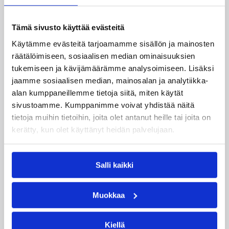
Katso myös
Tämä sivusto käyttää evästeitä
Käytämme evästeitä tarjoamamme sisällön ja mainosten
räätälöimiseen, sosiaalisen median ominaisuuksien
tukemiseen ja kävijämäärämme analysoimiseen. Lisäksi
jaamme sosiaalisen median, mainosalan ja analytiikka-
alan kumppaneillemme tietoja siitä, miten käytät
sivustoamme. Kumppanimme voivat yhdistää näitä
tietoja muihin tietoihin, joita olet antanut heille tai joita on
kerätty, kun olet käyttänyt heidän palvelujaan.
Salli kaikki
08.08.2026 22:58
3×3
Muokkaa
Suomea edustavat 3×3-
joukkueet aloittivat Nordic Cup
Kiellä