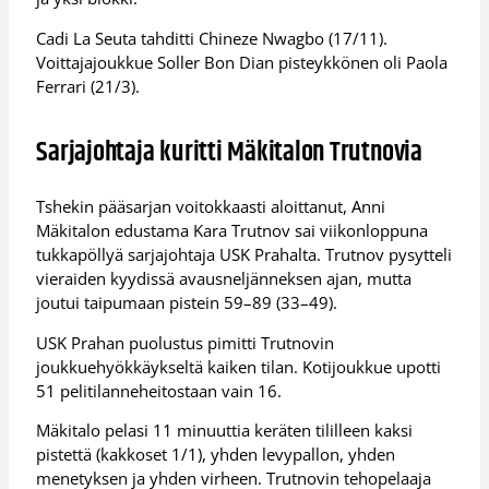
Cadi La Seuta tahditti Chineze Nwagbo (17/11).
Voittajajoukkue Soller Bon Dian pisteykkönen oli Paola
Ferrari (21/3).
Sarjajohtaja kuritti Mäkitalon Trutnovia
Tshekin pääsarjan voitokkaasti aloittanut, Anni
Mäkitalon edustama Kara Trutnov sai viikonloppuna
tukkapöllyä sarjajohtaja USK Prahalta. Trutnov pysytteli
vieraiden kyydissä avausneljänneksen ajan, mutta
joutui taipumaan pistein 59–89 (33–49).
USK Prahan puolustus pimitti Trutnovin
joukkuehyökkäykseltä kaiken tilan. Kotijoukkue upotti
51 pelitilanneheitostaan vain 16.
Mäkitalo pelasi 11 minuuttia keräten tililleen kaksi
pistettä (kakkoset 1/1), yhden levypallon, yhden
menetyksen ja yhden virheen. Trutnovin tehopelaaja