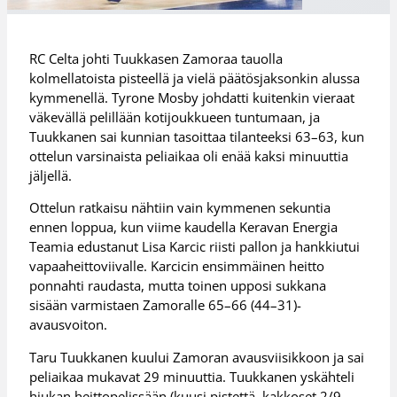
RC Celta johti Tuukkasen Zamoraa tauolla
kolmellatoista pisteellä ja vielä päätösjaksonkin alussa
kymmenellä. Tyrone Mosby johdatti kuitenkin vieraat
väkevällä pelillään kotijoukkueen tuntumaan, ja
Tuukkanen sai kunnian tasoittaa tilanteeksi 63–63, kun
ottelun varsinaista peliaikaa oli enää kaksi minuuttia
jäljellä.
Ottelun ratkaisu nähtiin vain kymmenen sekuntia
ennen loppua, kun viime kaudella Keravan Energia
Teamia edustanut Lisa Karcic riisti pallon ja hankkiutui
vapaaheittoviivalle. Karcicin ensimmäinen heitto
ponnahti raudasta, mutta toinen upposi sukkana
sisään varmistaen Zamoralle 65–66 (44–31)-
avausvoiton.
Taru Tuukkanen kuului Zamoran avausviisikkoon ja sai
peliaikaa mukavat 29 minuuttia. Tuukkanen yskähteli
hiukan heittopelissään (kuusi pistettä, kakkoset 2/9,