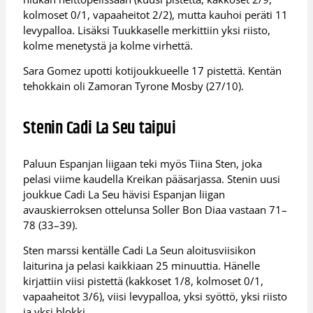
kolmoset 0/1, vapaaheitot 2/2), mutta kauhoi peräti 11
levypalloa. Lisäksi Tuukkaselle merkittiin yksi riisto,
kolme menetystä ja kolme virhettä.
Sara Gomez upotti kotijoukkueelle 17 pistettä. Kentän
tehokkain oli Zamoran Tyrone Mosby (27/10).
Stenin Cadi La Seu taipui
Paluun Espanjan liigaan teki myös Tiina Sten, joka
pelasi viime kaudella Kreikan pääsarjassa. Stenin uusi
joukkue Cadi La Seu hävisi Espanjan liigan
avauskierroksen ottelunsa Soller Bon Diaa vastaan 71–
78 (33–39).
Sten marssi kentälle Cadi La Seun aloitusviisikon
laiturina ja pelasi kaikkiaan 25 minuuttia. Hänelle
kirjattiin viisi pistettä (kakkoset 1/8, kolmoset 0/1,
vapaaheitot 3/6), viisi levypalloa, yksi syöttö, yksi riisto
ja yksi blokki.