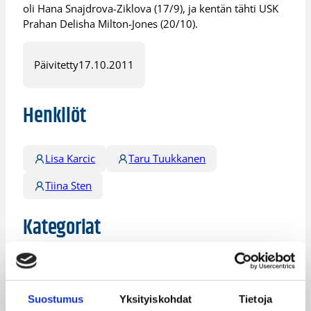
oli Hana Snajdrova-Ziklova (17/9), ja kentän tähti USK
Prahan Delisha Milton-Jones (20/10).
Päivitetty
17.10.2011
Henkilöt
Lisa Karcic
Taru Tuukkanen
Tiina Sten
Kategoriat
Pääjuttu
Suomalaiset ulkomailla
Suostumus
Yksityiskohdat
Tietoja