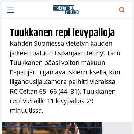
Siirry
sisältöön
Tuukkanen repi levypalloja
Kahden Suomessa vietetyn kauden
jälkeen paluun Espanjaan tehnyt Taru
Tuukkanen pääsi voiton makuun
Espanjan liigan avauskierroksella, kun
liiganousija Zamora päihitti vieraissa
RC Celtan 65–66 (44–31). Tuukkanen
repi vieraille 11 levypalloa 29
minuutissa.