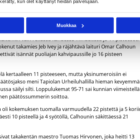
n kerätty, kun olet käyttänyt heidän palvelujaan.
ttely eteni sopuisissa merkeissä aina toisen
ri Thomas Gipsonin korilla Kouvot kavensi kotijohdon kaht
Muokkaa
n vajaa minuutti.
kuitenkin vain reilussa kahdessa minuutissa jo 11 pisteesee
 kokenut takamies Jeb Ivey ja räjähtävä laituri Omar Calhoun
ttivät isännät puoliajan kahvipaussille jo 16 pisteen
ielä kertaalleen 11 pisteeseen, mutta yksinumeroisiin ei
 Päätösjakso meni Tapiolan Urheiluhallilla hieman kevyemm
lussa säilyi silti. Loppulukemat 95-71 sai kunnian viimeistellä
nen päätössummerin soittoa.
oli kokemuksen tuomalla varmuudella 22 pistettä ja 5 korii
äesti 10 pisteellä ja 4 syötöllä, Calhounin säkittäessä 21
usivat takakentän maestro Tuomas Hirvonen, joka heitti 13