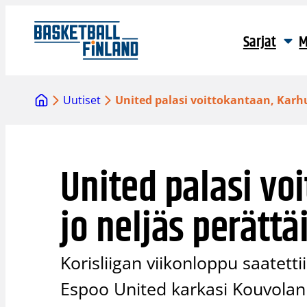
Siirry
sisältöön
Sarjat
M
Uutiset
United palasi voittokantaan, Karhu
United palasi vo
jo neljäs perättä
Korisliigan viikonloppu saatett
Espoo United karkasi Kouvolan K