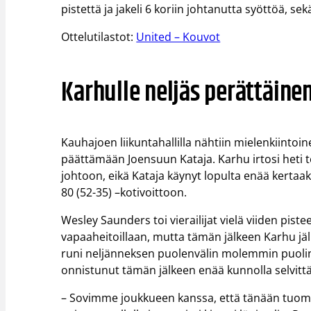
pistettä ja jakeli 6 koriin johtanutta syöttöä, se
Ottelutilastot:
United – Kouvot
Karhulle neljäs perättäinen
Kauhajoen liikuntahallilla nähtiin mielenkiintoin
päättämään Joensuun Kataja. Karhu irtosi heti te
johtoon, eikä Kataja käynyt lopulta enää kertaak
80 (52-35) –kotivoittoon.
Wesley Saunders toi vierailijat vielä viiden pist
vapaaheitoillaan, mutta tämän jälkeen Karhu jäl
runi neljänneksen puolenvälin molemmin puolin v
onnistunut tämän jälkeen enää kunnolla selvitt
– Sovimme joukkueen kanssa, että tänään tuomm