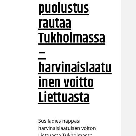
puolustus
rautaa
Tukholmassa
–
harvinaislaatu
inen voitto
Liettuasta
Susiladies nappasi
harvinaislaatuisen voiton
Liettuasta Tukholmassa