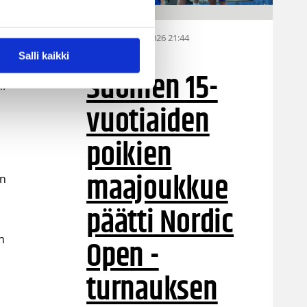
06.08.2026 21:44
MU15
een
Salli kaikki
Suomen 15-
n.
vuotiaiden
poikien
maajoukkue
än
päätti Nordic
Open -
n
turnauksen