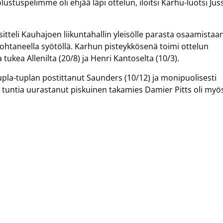
uolustuspelimme oli ehjää läpi ottelun, iloitsi Karhu-luotsi Jus
tteli Kauhajoen liikuntahallin yleisölle parasta osaamistaan
 johtaneella syötöllä. Karhun pisteykkösenä toimi ottelun
 tukea Allenilta (20/8) ja Henri Kantoselta (10/3).
tupla-tuplan postittanut Saunders (10/12) ja monipuolisesti
li tuntia uurastanut piskuinen takamies Damier Pitts oli myö