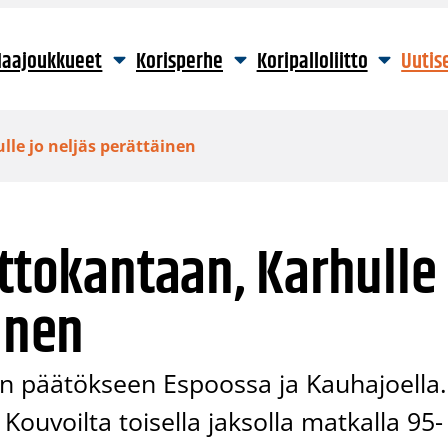
aajoukkueet
Korisperhe
Koripalloliitto
Uutis
lle jo neljäs perättäinen
ittokantaan, Karhulle
inen
iin päätökseen Espoossa ja Kauhajoella.
ouvoilta toisella jaksolla matkalla 95-