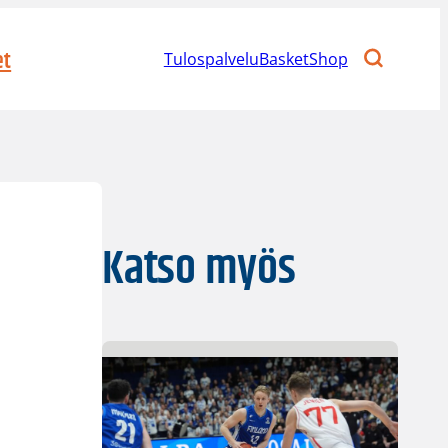
et
Tulospalvelu
BasketShop
Katso myös