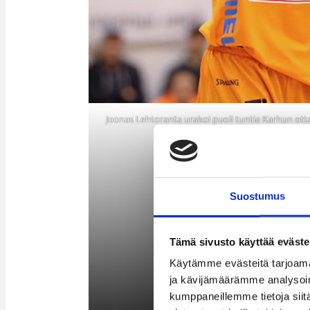
Joonas Lehtoranta urakoi puoli tuntia Karhun o
sunnuntain liigakierrokse
Suostumus
Tämä sivusto käyttää eväste
Käytämme evästeitä tarjoama
ja kävijämäärämme analysoim
kumppaneillemme tietoja siitä