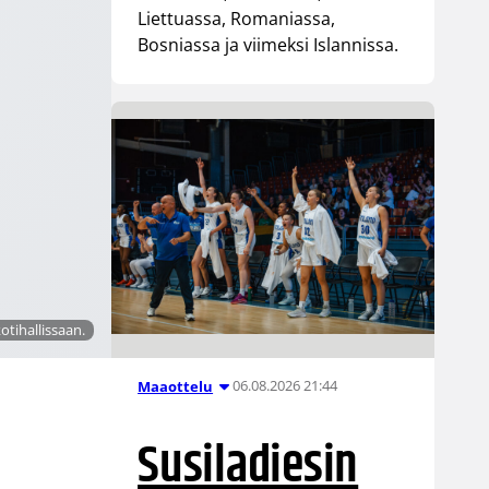
Liettuassa, Romaniassa,
Bosniassa ja viimeksi Islannissa.
otihallissaan.
06.08.2026 21:44
Maaottelu
Susiladiesin