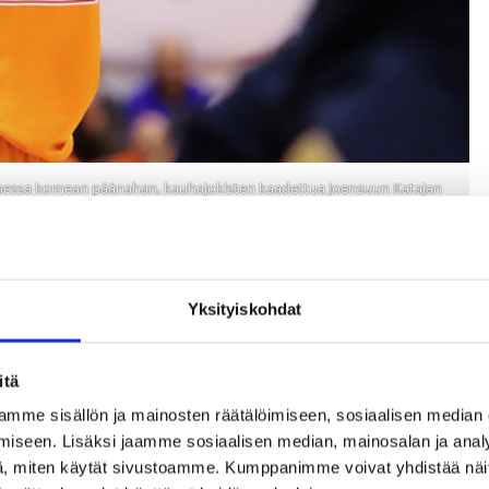
ttaessa komean päänahan, kauhajokisten kaadettua Joensuun Katajan
lla. Kuvat: Francois Perthuis & Ville Vuorinen
Yksityiskohdat
itä
mme sisällön ja mainosten räätälöimiseen, sosiaalisen median
iseen. Lisäksi jaamme sosiaalisen median, mainosalan ja analy
, miten käytät sivustoamme. Kumppanimme voivat yhdistää näitä t