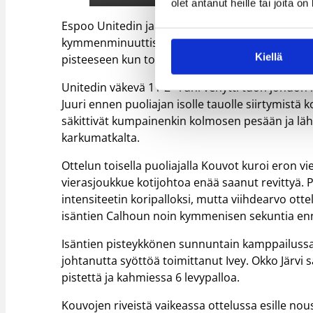
olet antanut heille tai joita o
Espoo Unitedin ja Kouvolan Kouvojen välienselvi
kymmenminuuttisen alkuhetkille. Kouvot-sentte
Kiellä
pisteeseen kun toista neljännestä oli pelattu vai
Unitedin väkevä 11-2 –runi venytti tuon johdon 
Juuri ennen puoliajan isolle tauolle siirtymistä
säkittivät kumpainenkin kolmosen pesään ja lähe
karkumatkalta.
Ottelun toisella puoliajalla Kouvot kuroi eron v
vierasjoukkue kotijohtoa enää saanut revittyä.
intensiteetin koripalloksi, mutta viihdearvo otte
isäntien Calhoun noin kymmenisen sekuntia en
Isäntien pisteykkönen sunnuntain kamppailussa 
johtanutta syöttöä toimittanut Ivey. Okko Järvi s
pistettä ja kahmiessa 6 levypalloa.
Kouvojen riveistä vaikeassa ottelussa esille no