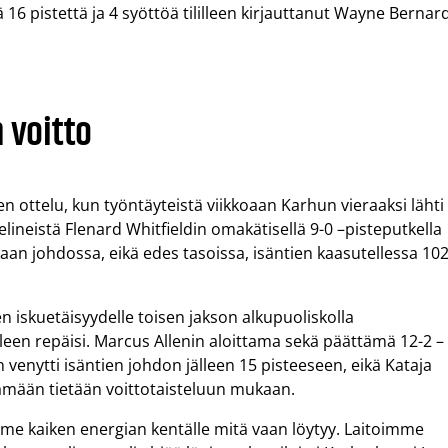
kä 16 pistettä ja 4 syöttöä tililleen kirjauttanut Wayne Bernar
 voitto
en ottelu, kun työntäyteistä viikkoaan Karhun vieraaksi lähti
lineistä Flenard Whitfieldin omakätisellä 9-0 –pisteputkella
aan johdossa, eikä edes tasoissa, isäntien kaasutellessa 102
een iskuetäisyydelle toisen jakson alkupuoliskolla
leen repäisi. Marcus Allenin aloittama sekä päättämä 12-2 –
enytti isäntien johdon jälleen 15 pisteeseen, eikä Kataja
ämään tietään voittotaisteluun mukaan.
e kaiken energian kentälle mitä vaan löytyy. Laitoimme