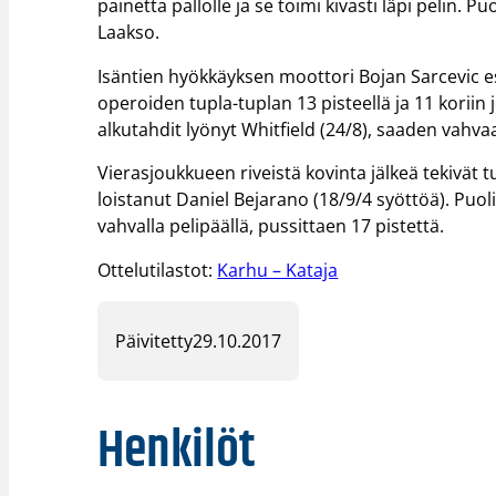
painetta pallolle ja se toimi kivasti läpi pelin. P
Laakso.
Isäntien hyökkäyksen moottori Bojan Sarcevic esi
operoiden tupla-tuplan 13 pisteellä ja 11 koriin
alkutahdit lyönyt Whitfield (24/8), saaden vahvaa
Vierasjoukkueen riveistä kovinta jälkeä tekivät 
loistanut Daniel Bejarano (18/9/4 syöttöä). Puo
vahvalla pelipäällä, pussittaen 17 pistettä.
Ottelutilastot:
Karhu – Kataja
Päivitetty
29.10.2017
Henkilöt