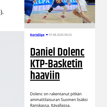
).
07.08.2026 09:23
Korisliiga
Daniel Dolenc
KTP-Basketin
haaviin
Dolenc on rakentanut pitkän
ammattilaisuran Suomen lisäksi
Ranskassa, Itävallassa,