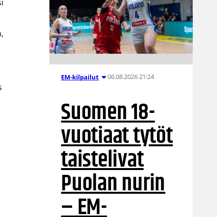
si
,
06.08.2026 21:24
EM-kilpailut
s
Suomen 18-
vuotiaat tytöt
taistelivat
Puolan nurin
– EM-