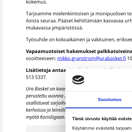
kokemus.
Tarjoamme mielenkiintoisen ja monipuolisen te
iloista seuraa. Pääset kehittämään kasvavaa u
mukavassa ympäristössä.
Työsuhde on kokoaikainen ja vakituinen, erikseen
Vapaamuotoiset hakemukset palkkatoivein
osoitteeseen:
mikko.granstrom@urabasket.fi
10
Lisätietoja antaa:
Ura Basket ry:n hallituksen 
513 5337.
Ura Basket on kaarinalainen koripallon erikoisseura
perustettu vuonna 2005. Seurassa on noin 300 lise
Suostumus
osallistuvat sarjoihin niin valtakunnallisella kuin alu
kerhoissa ja leireillä. Edustusjoukkueemme voitti 
myötä Korisliigaan. Turun seudulla pelataan siis jä
Tämä sivusto käyttää eväste
Käytämme evästeitä tarjoama