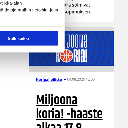
tiikka-alan
senttinen Mykrä solmivat
ietoja muihin tietoihin, joita
yksivuotisen sopimuksen.
Salli kaikki
04.08.2026 12:00
Koripalloliitto
Miljoona
koria! -haaste