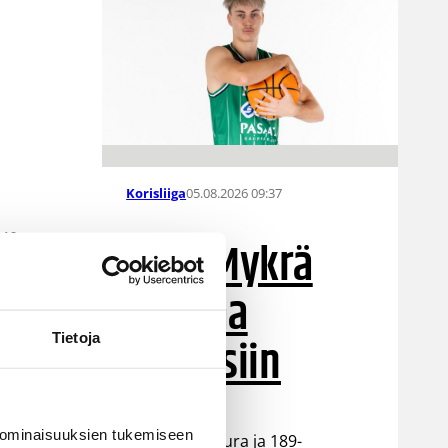
05.08.2026 09:37
Korisliiga
040
Niko Mykrä
Loimaa
Bisonsiin
Tietoja
sen
 ominaisuuksien tukemiseen
Loimaalaisseura ja 189-