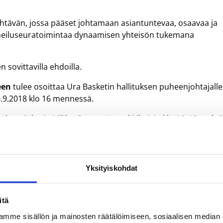
htävän, jossa pääset johtamaan asiantuntevaa, osaavaa ja
rheiluseuratoimintaa dynaamisen yhteisön tukemana
 sovittavilla ehdoilla.
een
tulee osoittaa Ura Basketin hallituksen puheenjohtajalle
.9.2018 klo 16 mennessä.
puheenjohtaja Mikko Granström arki-iltaisin klo 16–18, puh 
. Lajia on Kaarinassa pelattu jo 60 vuotta, ja Ura Basket on
nssipelaaja. Joukkueemme, joita on noin parisen kymmentä,
Yksityiskohdat
eellisella tasolla. Koripallon lisäksi liikutamme yli 400 lasta
keväällä 2018 toiseksi ylimmän sarjatason mestaruuden, ja nousi 
lleen pääsarjan koripalloa lähes 20 vuoden tauon jälkeen!
itä
mme sisällön ja mainosten räätälöimiseen, sosiaalisen median