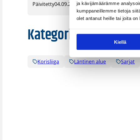
ja kävijämäärämme analysoim
Päivitetty
04.09.2018
kumppaneillemme tietoja siitä
olet antanut heille tai joita o
Kategoriat
Kiellä
Korisliiga
Läntinen alue
Sarjat