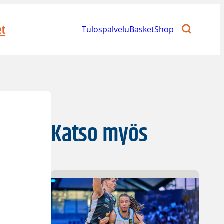
et
Tulospalvelu
BasketShop
Katso myös