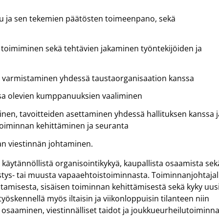
telu ja sen tekemien päätösten toimeenpano, sekä
toimiminen sekä tehtävien jakaminen työntekijöiden ja
n varmistaminen yhdessä taustaorganisaation kanssa
sa olevien kumppanuuksien vaaliminen
nen, tavoitteiden asettaminen yhdessä hallituksen kanssa j
oiminnan kehittäminen ja seuranta
an viestinnän johtaminen.
käytännöllistä organisointikykyä, kaupallista osaamista sek
stys- tai muusta vapaaehtoistoiminnasta. Toiminnanjohtajal
htamisesta, sisäisen toiminnan kehittämisestä sekä kyky uus
öskennellä myös iltaisin ja viikonloppuisin tilanteen niin
osaaminen, viestinnälliset taidot ja joukkueurheilutoiminn