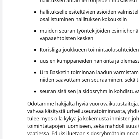
hallituksen antamien ohjeiden mukaisesti
hallitukselle esiteltävien asioiden valmis
osallistuminen hallituksen kokouksiin
muiden seuran työntekijöiden esimiehenä 
vapaaehtoisten kesken
Korisliiga-joukkueen toimintaolosuhteide
uusien kumppaneiden hankinta ja olemas
Ura Basketin toiminnan laadun varmistami
niiden saavuttamisen seuraaminen, sekä t
seuran sisäisen ja sidosryhmiin kohdistuv
Odotamme hakijalta hyviä vuorovaikutustaitoja, 
vahvaa käsitystä urheiluseuratoiminnasta, yhdi
tulee myös olla kykyä ja kokemusta ihmisten jo
toimintatapojen luomiseen, sekä mahdollisuus ty
vaatiessa. Eduksi luetaan sidosryhmätoiminnan 