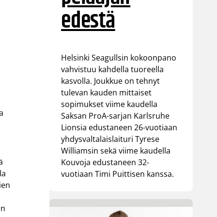
edestä
Helsinki Seagullsin kokoonpano
vahvistuu kahdella tuoreella
kasvolla. Joukkue on tehnyt
tulevan kauden mittaiset
sopimukset viime kaudella
a
Saksan ProA-sarjan Karlsruhe
Lionsia edustaneen 26-vuotiaan
yhdysvaltalaislaituri Tyrese
Williamsin sekä viime kaudella
ä
Kouvoja edustaneen 32-
la
vuotiaan Timi Puittisen kanssa.
ien
an