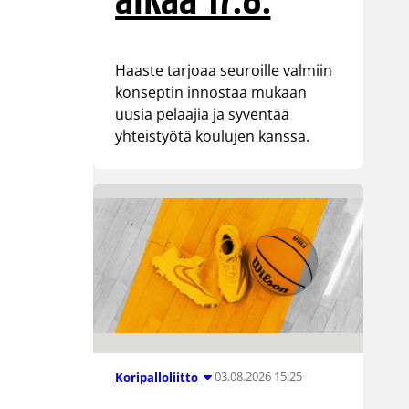
alkaa 17.8.
Haaste tarjoaa seuroille valmiin
konseptin innostaa mukaan
uusia pelaajia ja syventää
yhteistyötä koulujen kanssa.
03.08.2026 15:25
Koripalloliitto