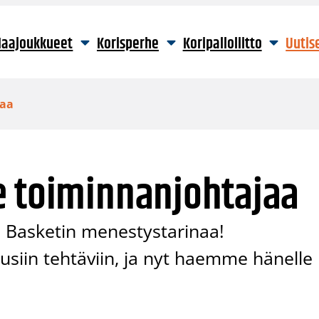
aajoukkueet
Korisperhe
Koripalloliitto
Uutis
jaa
e toiminnanjohtajaa
Basketin menestystarinaa!
siin tehtäviin, ja nyt haemme hänelle