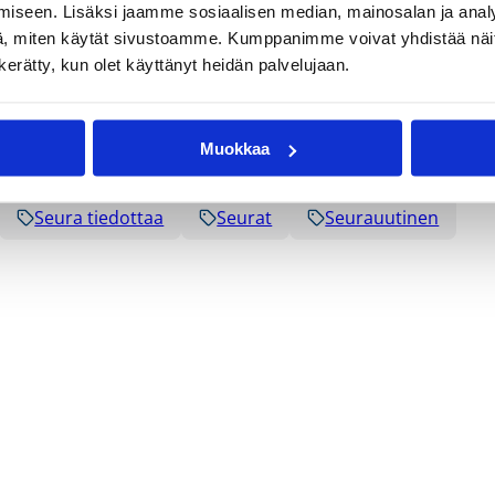
iseen. Lisäksi jaamme sosiaalisen median, mainosalan ja analy
, miten käytät sivustoamme. Kumppanimme voivat yhdistää näitä t
n kerätty, kun olet käyttänyt heidän palvelujaan.
Muokkaa
Seura tiedottaa
Seurat
Seurauutinen