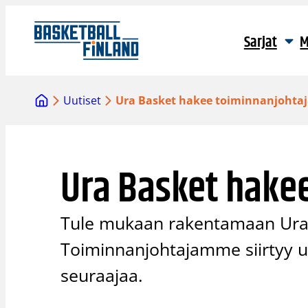
Siirry
sisältöön
Sarjat
M
Uutiset
Ura Basket hakee toiminnanjohta
Ura Basket hake
Tule mukaan rakentamaan Ura 
Toiminnanjohtajamme siirtyy uu
seuraajaa.