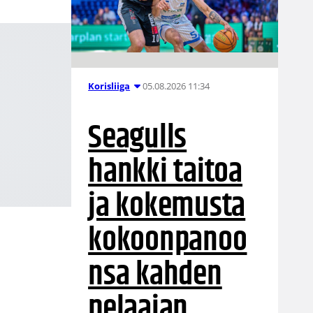
05.08.2026 11:34
Korisliiga
Seagulls
hankki taitoa
ja kokemusta
kokoonpanoo
nsa kahden
pelaajan