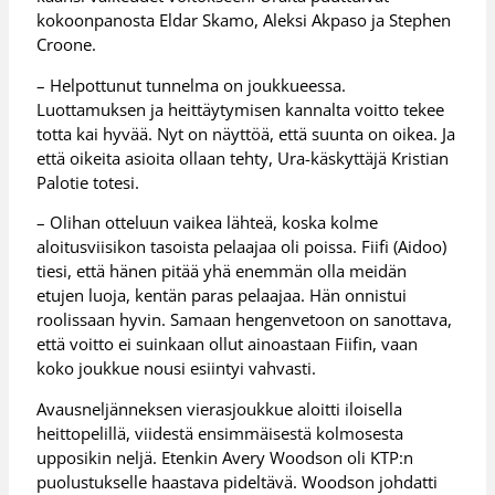
kokoonpanosta Eldar Skamo, Aleksi Akpaso ja Stephen
Croone.
– Helpottunut tunnelma on joukkueessa.
Luottamuksen ja heittäytymisen kannalta voitto tekee
totta kai hyvää. Nyt on näyttöä, että suunta on oikea. Ja
että oikeita asioita ollaan tehty, Ura-käskyttäjä Kristian
Palotie totesi.
– Olihan otteluun vaikea lähteä, koska kolme
aloitusviisikon tasoista pelaajaa oli poissa. Fiifi (Aidoo)
tiesi, että hänen pitää yhä enemmän olla meidän
etujen luoja, kentän paras pelaajaa. Hän onnistui
roolissaan hyvin. Samaan hengenvetoon on sanottava,
että voitto ei suinkaan ollut ainoastaan Fiifin, vaan
koko joukkue nousi esiintyi vahvasti.
Avausneljänneksen vierasjoukkue aloitti iloisella
heittopelillä, viidestä ensimmäisestä kolmosesta
upposikin neljä. Etenkin Avery Woodson oli KTP:n
puolustukselle haastava pideltävä. Woodson johdatti