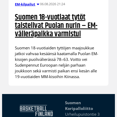
06.08.2026 21:24
EM-kilpailut
Suomen 18-vuotiaat tytöt
taistelivat Puolan nurin – EM-
välieräpaikka varmistui
Suomen 18-vuotiaiden tyttöjen maajoukkue
jatkoi vahvaa kesäänsä kaatamalla Puolan EM-
kisojen puolivälierässä 78–63. Voitto vei
Sudenpennut Euroopan neljän parhaan
joukkoon sekä varmisti paikan ensi kesän alle
19-vuotiaiden MM-kisoihin Kiinassa.
Suomen
Koripalloliitto
Urheilupuistontie 3