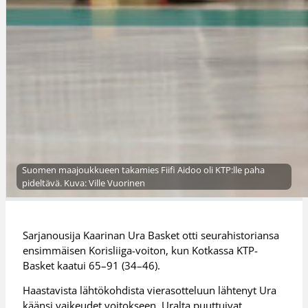
Suomen maajoukkueen takamies Fiifi Aidoo oli KTP:lle paha
pideltävä. Kuva: Ville Vuorinen
Sarjanousija Kaarinan Ura Basket otti seurahistoriansa
ensimmäisen Korisliiga-voiton, kun Kotkassa KTP-
Basket kaatui 65–91 (34–46).
Haastavista lähtökohdista vierasotteluun lähtenyt Ura
käänsi vaikeudet voitokseen. Uralta puuttuivat