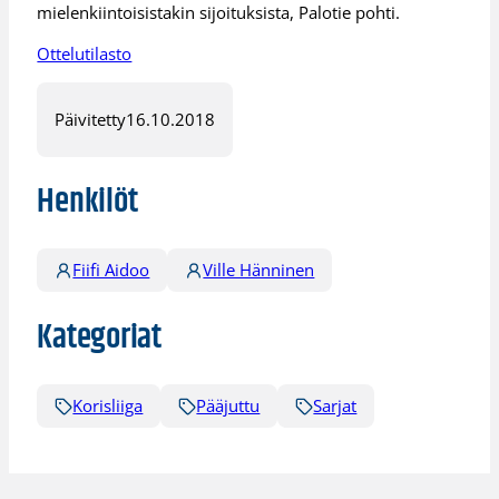
mielenkiintoisistakin sijoituksista, Palotie pohti.
Ottelutilasto
Päivitetty
16.10.2018
Henkilöt
Fiifi Aidoo
Ville Hänninen
Kategoriat
Korisliiga
Pääjuttu
Sarjat