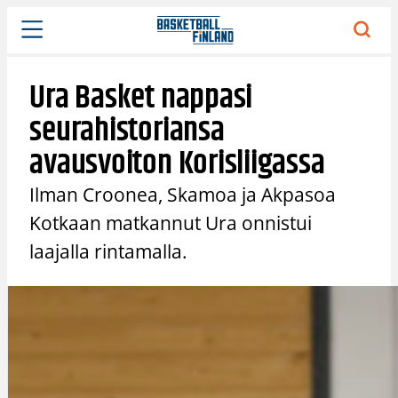
Siirry
sisältöön
Ura Basket nappasi
seurahistoriansa
avausvoiton Korisliigassa
Ilman Croonea, Skamoa ja Akpasoa
Kotkaan matkannut Ura onnistui
laajalla rintamalla.