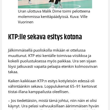
Uran ulottuva Malik Dime toimi pelotteena
molemmissa kenttäpäädyissä. Kuva: Ville
Vuorinen
KTP:lle sekava esitys kotona
Jälkimmäisellä puoliskolla mikään ei ottelussa
muuttunut. KTP etsi kentälle toimivaa viisikkoa ja
kokeili puolustuksessa myös paikkaa. Ura sen sijaan
löysi jatkuvasti vapaita pelaajia etenkin kolmosviivan
takaa.
Kaiken kaikkiaan KTP:n esitys kotiyleisön edessä oli
vähintäänkin sekava. Loppulukemat 65–91 kertoivat
tiistai-illana kamppailusta oleellisen.
– Jos tiedettäisiin, mistä tämä johtui, niin näin ei olisi
käynyt. Ura pelasi vahvuuksillaan äärimmäisen hyvän