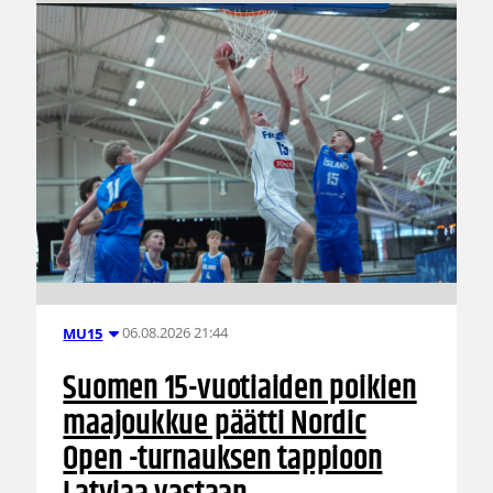
06.08.2026 21:44
MU15
Suomen 15-vuotiaiden poikien
maajoukkue päätti Nordic
Open -turnauksen tappioon