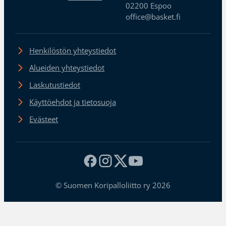
02200 Espoo
office@basket.fi
Henkilöstön yhteystiedot
Alueiden yhteystiedot
Laskutustiedot
Käyttöehdot ja tietosuoja
Evästeet
© Suomen Koripalloliitto ry 2026