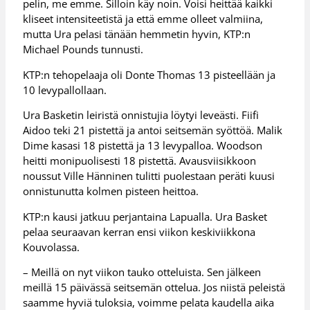
pelin, me emme. Silloin käy noin. Voisi heittää kaikki
kliseet intensiteetistä ja että emme olleet valmiina,
mutta Ura pelasi tänään hemmetin hyvin, KTP:n
Michael Pounds tunnusti.
KTP:n tehopelaaja oli Donte Thomas 13 pisteellään ja
10 levypallollaan.
Ura Basketin leiristä onnistujia löytyi leveästi. Fiifi
Aidoo teki 21 pistettä ja antoi seitsemän syöttöä. Malik
Dime kasasi 18 pistettä ja 13 levypalloa. Woodson
heitti monipuolisesti 18 pistettä. Avausviisikkoon
noussut Ville Hänninen tulitti puolestaan peräti kuusi
onnistunutta kolmen pisteen heittoa.
KTP:n kausi jatkuu perjantaina Lapualla. Ura Basket
pelaa seuraavan kerran ensi viikon keskiviikkona
Kouvolassa.
– Meillä on nyt viikon tauko otteluista. Sen jälkeen
meillä 15 päivässä seitsemän ottelua. Jos niistä peleistä
saamme hyviä tuloksia, voimme pelata kaudella aika