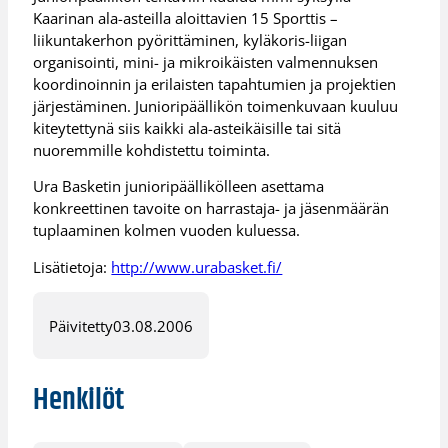
Kaarinan ala-asteilla aloittavien 15 Sporttis –
liikuntakerhon pyörittäminen, kyläkoris-liigan
organisointi, mini- ja mikroikäisten valmennuksen
koordinoinnin ja erilaisten tapahtumien ja projektien
järjestäminen. Junioripäällikön toimenkuvaan kuuluu
kiteytettynä siis kaikki ala-asteikäisille tai sitä
nuoremmille kohdistettu toiminta.
Ura Basketin junioripäällikölleen asettama
konkreettinen tavoite on harrastaja- ja jäsenmäärän
tuplaaminen kolmen vuoden kuluessa.
Lisätietoja:
http://www.urabasket.fi/
Päivitetty
03.08.2006
Henkilöt