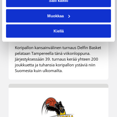
Salli kaikki
01.08.2026 16:34
Junioriturnaus
Muokkaa
Delfin Basket Tournament
31.7.-2.8. Tampereella
Kiellä
Koripallon kansainvälinen turnaus Delfin Basket
pelataan Tampereella tänä viikonloppuna.
Järjestyksessään 39. turnaus kerää yhteen 200
joukkuetta ja tuhansia koripallon ystäviä niin
Suomesta kuin ulkomailta.