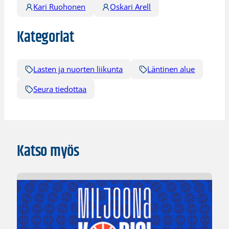
Kari Ruohonen
Oskari Arell
Kategoriat
Lasten ja nuorten liikunta
Läntinen alue
Seura tiedottaa
Katso myös