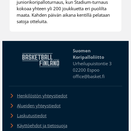
juniorikoripalloturnaus, kun Stadium-turnaus
kokoaa yhteen yli 200 joukkuetta eri puolilta
maata. Kahden päivän aikana kentillä pelataan
satoja otteluita.
Suomen
Koripalloliitto
Urheilupuistontie 3
02200 Espoo
office@basket.fi
Henkilöstön yhteystiedot
Alueiden yhteystiedot
Laskutustiedot
Käyttöehdot ja tietosuoja