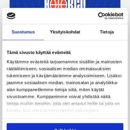
04.08.2026 12:00
Koripalloliitto
Suostumus
Yksityiskohdat
Tietoja
Miljoona koria! -haaste alkaa
17.8.
Tämä sivusto käyttää evästeitä
Käytämme evästeitä tarjoamamme sisällön ja mainosten
räätälöimiseen, sosiaalisen median ominaisuuksien
Haaste tarjoaa seuroille valmiin konseptin
tukemiseen ja kävijämäärämme analysoimiseen. Lisäksi
innostaa mukaan uusia pelaajia ja syventää
jaamme sosiaalisen median, mainosalan ja analytiikka-
yhteistyötä koulujen kanssa.
alan kumppaneillemme tietoja siitä, miten käytät
sivustoamme. Kumppanimme voivat yhdistää näitä
tietoja muihin tietoihin, joita olet antanut heille tai joita on
kerätty, kun olet käyttänyt heidän palvelujaan.