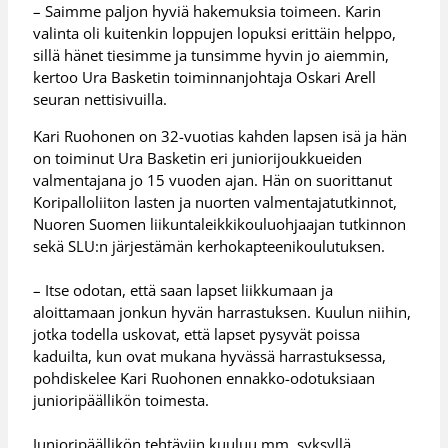
– Saimme paljon hyviä hakemuksia toimeen. Karin
valinta oli kuitenkin loppujen lopuksi erittäin helppo,
sillä hänet tiesimme ja tunsimme hyvin jo aiemmin,
kertoo Ura Basketin toiminnanjohtaja Oskari Arell
seuran nettisivuilla.
Kari Ruohonen on 32-vuotias kahden lapsen isä ja hän
on toiminut Ura Basketin eri juniorijoukkueiden
valmentajana jo 15 vuoden ajan. Hän on suorittanut
Koripalloliiton lasten ja nuorten valmentajatutkinnot,
Nuoren Suomen liikuntaleikkikouluohjaajan tutkinnon
sekä SLU:n järjestämän kerhokapteenikoulutuksen.
– Itse odotan, että saan lapset liikkumaan ja
aloittamaan jonkun hyvän harrastuksen. Kuulun niihin,
jotka todella uskovat, että lapset pysyvät poissa
kaduilta, kun ovat mukana hyvässä harrastuksessa,
pohdiskelee Kari Ruohonen ennakko-odotuksiaan
junioripäällikön toimesta.
Junioripäällikön tehtäviin kuuluu mm. syksyllä