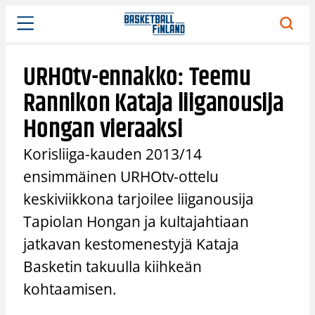
Siirry
sisältöön
URHOtv-ennakko: Teemu
Rannikon Kataja liiganousija
Hongan vieraaksi
Korisliiga-kauden 2013/14
ensimmäinen URHOtv-ottelu
keskiviikkona tarjoilee liiganousija
Tapiolan Hongan ja kultajahtiaan
jatkavan kestomenestyjä Kataja
Basketin takuulla kiihkeän
kohtaamisen.