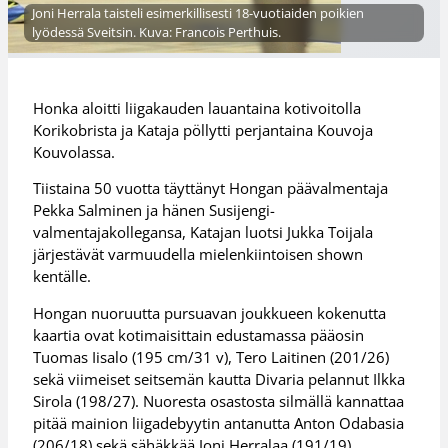
Joni Herrala taisteli esimerkillisesti 18-vuotiaiden poikien
lyödessä Sveitsin. Kuva: Francois Perthuis.
Honka aloitti liigakauden lauantaina kotivoitolla
Korikobrista ja Kataja pöllytti perjantaina Kouvoja
Kouvolassa.
Tiistaina 50 vuotta täyttänyt Hongan päävalmentaja
Pekka Salminen ja hänen Susijengi-
valmentajakollegansa, Katajan luotsi Jukka Toijala
järjestävät varmuudella mielenkiintoisen shown
kentälle.
Hongan nuoruutta pursuavan joukkueen kokenutta
kaartia ovat kotimaisittain edustamassa pääosin
Tuomas Iisalo (195 cm/31 v), Tero Laitinen (201/26)
sekä viimeiset seitsemän kautta Divaria pelannut Ilkka
Sirola (198/27). Nuoresta osastosta silmällä kannattaa
pitää mainion liigadebyytin antanutta Anton Odabasia
(206/18) sekä sähäkkää Joni Herralaa (191/19).