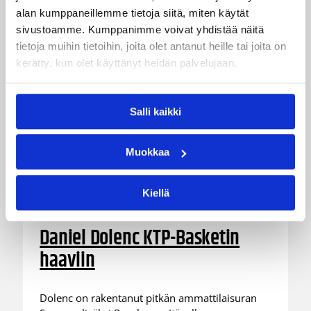
alan kumppaneillemme tietoja siitä, miten käytät
sivustoamme. Kumppanimme voivat yhdistää näitä
tietoja muihin tietoihin, joita olet antanut heille tai joita on
kerätty, kun olet käyttänyt heidän palvelujaan.
Salli kaikki
Muokkaa
Kiellä
07.08.2026 09:23
Korisliiga
Daniel Dolenc KTP-Basketin
haaviin
Dolenc on rakentanut pitkän ammattilaisuran