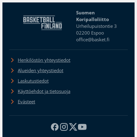
Suomen
Koripalloliitto
Urheilupuistontie 3
02200 Espoo
office@basket.fi
Henkilöstön yhteystiedot
Alueiden yhteystiedot
Laskutustiedot
Käyttöehdot ja tietosuoja
Evästeet