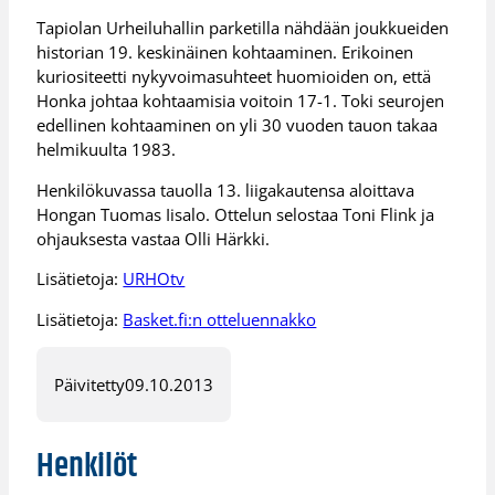
Tapiolan Urheiluhallin parketilla nähdään joukkueiden
historian 19. keskinäinen kohtaaminen. Erikoinen
kuriositeetti nykyvoimasuhteet huomioiden on, että
Honka johtaa kohtaamisia voitoin 17-1. Toki seurojen
edellinen kohtaaminen on yli 30 vuoden tauon takaa
helmikuulta 1983.
Henkilökuvassa tauolla 13. liigakautensa aloittava
Hongan Tuomas Iisalo. Ottelun selostaa Toni Flink ja
ohjauksesta vastaa Olli Härkki.
Lisätietoja:
URHOtv
Lisätietoja:
Basket.fi:n otteluennakko
Päivitetty
09.10.2013
Henkilöt