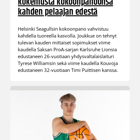
kokemusta kokoonpanoonsa
kahden pelaajan edestä
Helsinki Seagullsin kokoonpano vahvistuu
kahdella tuoreella kasvolla. Joukkue on tehnyt
tulevan kauden mittaiset sopimukset viime
kaudella Saksan ProA-sarjan Karlsruhe Lionsia
edustaneen 26-vuotiaan yhdysvaltalaislaituri
Tyrese Williamsin sekä viime kaudella Kouvoja
edustaneen 32-vuotiaan Timi Puittisen kanssa.