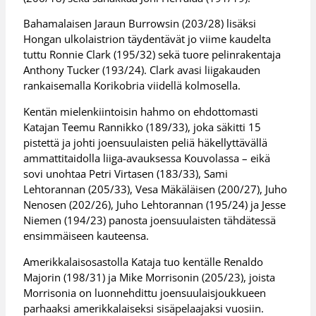
Bahamalaisen Jaraun Burrowsin (203/28) lisäksi
Hongan ulkolaistrion täydentävät jo viime kaudelta
tuttu Ronnie Clark (195/32) sekä tuore pelinrakentaja
Anthony Tucker (193/24). Clark avasi liigakauden
rankaisemalla Korikobria viidellä kolmosella.
Kentän mielenkiintoisin hahmo on ehdottomasti
Katajan Teemu Rannikko (189/33), joka säkitti 15
pistettä ja johti joensuulaisten peliä häkellyttävällä
ammattitaidolla liiga-avauksessa Kouvolassa – eikä
sovi unohtaa Petri Virtasen (183/33), Sami
Lehtorannan (205/33), Vesa Mäkäläisen (200/27), Juho
Nenosen (202/26), Juho Lehtorannan (195/24) ja Jesse
Niemen (194/23) panosta joensuulaisten tähdätessä
ensimmäiseen kauteensa.
Amerikkalaisosastolla Kataja tuo kentälle Renaldo
Majorin (198/31) ja Mike Morrisonin (205/23), joista
Morrisonia on luonnehdittu joensuulaisjoukkueen
parhaaksi amerikkalaiseksi sisäpelaajaksi vuosiin.