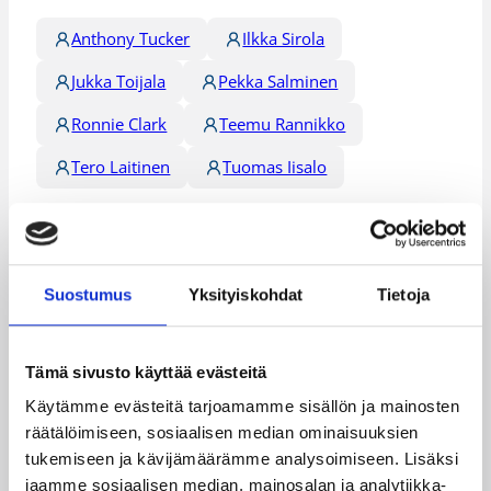
Anthony Tucker
Ilkka Sirola
Jukka Toijala
Pekka Salminen
Ronnie Clark
Teemu Rannikko
Tero Laitinen
Tuomas Iisalo
Kategoriat
Suostumus
Yksityiskohdat
Tietoja
Korisliiga
Sarjat
Tämä sivusto käyttää evästeitä
Käytämme evästeitä tarjoamamme sisällön ja mainosten
Katso myös
räätälöimiseen, sosiaalisen median ominaisuuksien
tukemiseen ja kävijämäärämme analysoimiseen. Lisäksi
jaamme sosiaalisen median, mainosalan ja analytiikka-