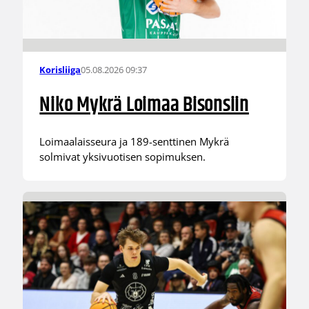
05.08.2026 09:37
Korisliiga
Niko Mykrä Loimaa Bisonsiin
Loimaalaisseura ja 189-senttinen Mykrä
solmivat yksivuotisen sopimuksen.