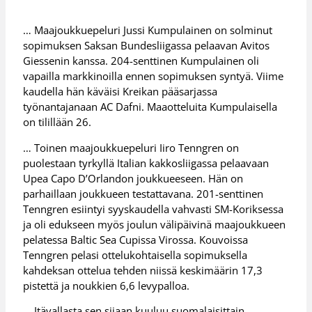
… Maajoukkuepeluri Jussi Kumpulainen on solminut
sopimuksen Saksan Bundesliigassa pelaavan Avitos
Giessenin kanssa. 204-senttinen Kumpulainen oli
vapailla markkinoilla ennen sopimuksen syntyä. Viime
kaudella hän käväisi Kreikan pääsarjassa
työnantajanaan AC Dafni. Maaotteluita Kumpulaisella
on tilillään 26.
… Toinen maajoukkuepeluri Iiro Tenngren on
puolestaan tyrkyllä Italian kakkosliigassa pelaavaan
Upea Capo D’Orlandon joukkueeseen. Hän on
parhaillaan joukkueen testattavana. 201-senttinen
Tenngren esiintyi syyskaudella vahvasti SM-Koriksessa
ja oli edukseen myös joulun välipäivinä maajoukkueen
pelatessa Baltic Sea Cupissa Virossa. Kouvoissa
Tenngren pelasi ottelukohtaisella sopimuksella
kahdeksan ottelua tehden niissä keskimäärin 17,3
pistettä ja noukkien 6,6 levypalloa.
… Itävallasta sen sijaan kuuluu suomalaisittain