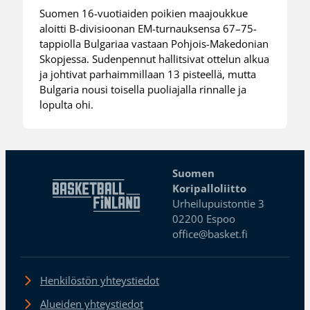
Suomen 16-vuotiaiden poikien maajoukkue
aloitti B-divisioonan EM-turnauksensa 67–75-
tappiolla Bulgariaa vastaan Pohjois-Makedonian
Skopjessa. Sudenpennut hallitsivat ottelun alkua
ja johtivat parhaimmillaan 13 pisteellä, mutta
Bulgaria nousi toisella puoliajalla rinnalle ja
lopulta ohi.
Suomen
Koripalloliitto
Urheilupuistontie 3
02200 Espoo
office@basket.fi
Henkilöstön yhteystiedot
Alueiden yhteystiedot