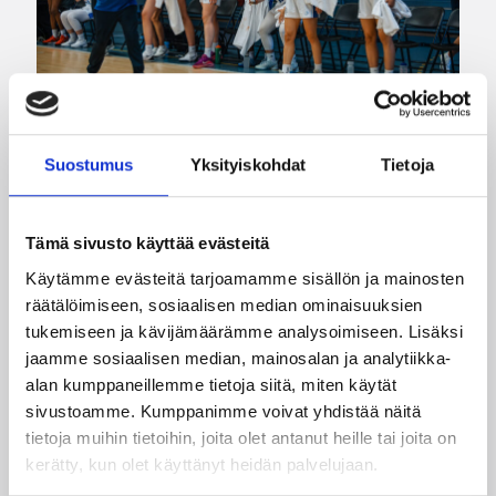
06.08.2026 21:44
Maaottelu
Suostumus
Yksityiskohdat
Tietoja
Susiladiesin puolustus rautaa
Tukholmassa –
Tämä sivusto käyttää evästeitä
harvinaislaatuinen voitto
Käytämme evästeitä tarjoamamme sisällön ja mainosten
Liettuasta
räätälöimiseen, sosiaalisen median ominaisuuksien
tukemiseen ja kävijämäärämme analysoimiseen. Lisäksi
jaamme sosiaalisen median, mainosalan ja analytiikka-
Susiladies nappasi harvinaislaatuisen voiton
alan kumppaneillemme tietoja siitä, miten käytät
Liettuasta Tukholmassa pelatussa maaottelussa.
sivustoamme. Kumppanimme voivat yhdistää näitä
Susiladies voitti vakuuttavasti Liettuan 81-70
tietoja muihin tietoihin, joita olet antanut heille tai joita on
(48-36) Elina Aarnisalon 22 pisteen
kerätty, kun olet käyttänyt heidän palvelujaan.
johdattamana. Suomi pelaa Tukholmassa vielä