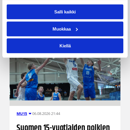
toisen ottelun, kun huomenna vastaan tulee
Ruotsi.
Salli kaikki
Muokkaa
Kiellä
06.08.2026 21:44
MU15
Suomen 15-vuotiaiden poikien