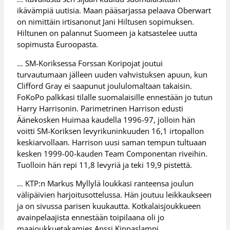
ikävämpiä uutisia. Maan pääsarjassa pelaava Oberwart
on nimittäin irtisanonut Jani Hiltusen sopimuksen.
Hiltunen on palannut Suomeen ja katsastelee uutta
sopimusta Euroopasta.
… SM-Koriksessa Forssan Koripojat joutui
turvautumaan jälleen uuden vahvistuksen apuun, kun
Clifford Gray ei saapunut joululomaltaan takaisin.
FoKoPo palkkasi tilalle suomalaisille ennestään jo tutun
Harry Harrisonin. Parimetrinen Harrison edusti
Äänekosken Huimaa kaudella 1996-97, jolloin hän
voitti SM-Koriksen levyrikuninkuuden 16,1 irtopallon
keskiarvollaan. Harrison uusi saman tempun tultuaan
kesken 1999-00-kauden Team Componentan riveihin.
Tuolloin hän repi 11,8 levyriä ja teki 19,9 pistettä.
… KTP:n Markus Myllylä loukkasi ranteensa joulun
välipäivien harjoitusottelussa. Hän joutuu leikkaukseen
ja on sivussa parisen kuukautta. Kotkalaisjoukkueen
avainpelaajista ennestään toipilaana oli jo
maajoukkuetakamies Anssi Kinnaslampi.