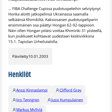
… FIBA Challenge Cupissa pudotuspeleihin selviytynyt
Honka aloitti jatkopelinsä Ukrainassa saamalla
selkäänsä Khimikiltä. Kaksiosaisen pudotuspeliparin
ensimmäinen osa päättyi Hongan 62-92-tappioon.
Näin ollen Hongan pitäisi voittaa Khiminki 31 pisteellä,
kun joukkueet kohtaavat uudestaan keskiviikkona
15.1. Tapiolan Urheilutalolla.
Päivitetty
10.01.2003
Henkilöt
Anssi Kinnaslampi
Clifford Gray
Iiro Tenngren
Jussi Kumpulainen
Markus Myllylä