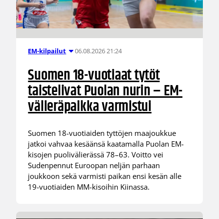
06.08.2026 21:24
EM-kilpailut
Suomen 18-vuotiaat tytöt
taistelivat Puolan nurin – EM-
välieräpaikka varmistui
Suomen 18-vuotiaiden tyttöjen maajoukkue
jatkoi vahvaa kesäänsä kaatamalla Puolan EM-
kisojen puolivälierässä 78–63. Voitto vei
Sudenpennut Euroopan neljän parhaan
joukkoon sekä varmisti paikan ensi kesän alle
19-vuotiaiden MM-kisoihin Kiinassa.