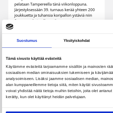
pelataan Tampereella tänä viikonloppuna.
Järjestyksessään 39. turnaus kerää yhteen 200
joukkuetta ja tuhansia koripallon ystäviä niin
Suomesta kuin ulkomailta.
Suostumus
Yksityiskohdat
Tämä sivusto käyttää evästeitä
Käytämme evästeitä tarjoamamme sisällön ja mainosten räät
sosiaalisen median ominaisuuksien tukemiseen ja kävijäm
analysoimiseen. Lisäksi jaamme sosiaalisen median, mainosa
alan kumppaneillemme tietoja siitä, miten käytät sivusto
voivat yhdistää näitä tietoja muihin tietoihin, joita olet antanut h
01.08.2026 16:31
kerätty, kun olet käyttänyt heidän palvelujaan.
Alueet
Mikko Salminen BC Nokian