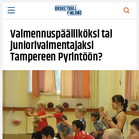
Siirry
sisältöön
Valmennuspäälliköksi tai
juniorivalmentajaksi
Tampereen Pyrintöön?