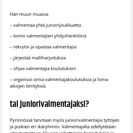
Hän muun muassa
– valmentaa yhtä juniorijoukkuetta
– toimii valmentajien yhdyshenkilönä
– rekrytoi ja opastaa valmentajia
– järjestää malliharjoituksia
– ohjaa valmentajia koulutuksiin
– organisoi omia valmentajakoulutuksia ja loma-
aikojen leirityksiä.
tai juniorivalmentajaksi?
Pyrinnössä tarvitaan myös juniorivalmentajia tyttöjen
ja poikien eri ikäryhmiin. Valmentajalta edellytetään
sitoutumista joukkueen viikottaisiin harjoituksiin ja