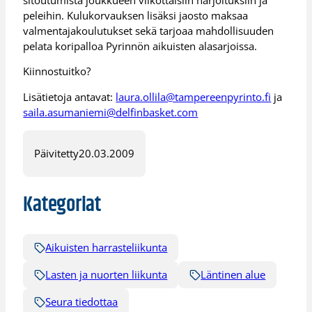
peleihin. Kulukorvauksen lisäksi jaosto maksaa
valmentajakoulutukset sekä tarjoaa mahdollisuuden
pelata koripalloa Pyrinnön aikuisten alasarjoissa.
Kiinnostuitko?
Lisätietoja antavat:
laura.ollila@tampereenpyrinto.fi
ja
saila.asumaniemi@delfinbasket.com
Päivitetty
20.03.2009
Kategoriat
Aikuisten harrasteliikunta
Lasten ja nuorten liikunta
Läntinen alue
Seura tiedottaa