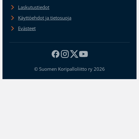
Laskutustiedot
Käyttöehdot ja tietosuoja
Evästeet
© Suomen Koripalloliitto ry 2026