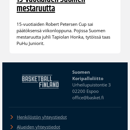
mestaruutta
15-vuotiaiden Robert Petersen Cup sai
päätöksensä viikonloppuna. Pojissa Suomen
mestaruutta juhli Tapiolan Honka, tytöissä taas
PuHu Juniorit.
Suomen
Koripalloliitto
Urheilupuistontie 3
02200 Espoo
office@basket.fi
Henkilöstön yhteystiedot
Alueiden yhteystiedot