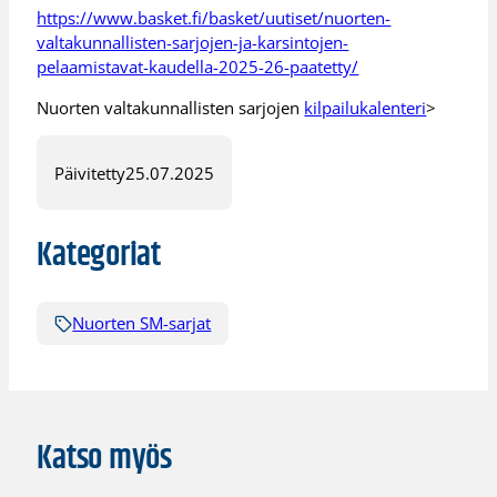
https://www.basket.fi/basket/uutiset/nuorten-
valtakunnallisten-sarjojen-ja-karsintojen-
pelaamistavat-kaudella-2025-26-paatetty/
Nuorten valtakunnallisten sarjojen
kilpailukalenteri
>
Päivitetty
25.07.2025
Kategoriat
Nuorten SM-sarjat
Katso myös