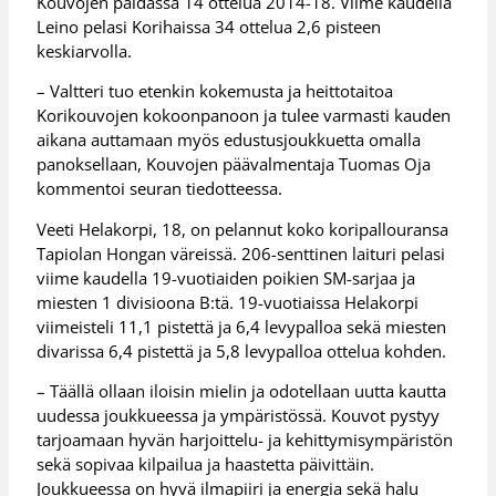
Kouvojen paidassa 14 ottelua 2014-18. Viime kaudella
Leino pelasi Korihaissa 34 ottelua 2,6 pisteen
keskiarvolla.
– Valtteri tuo etenkin kokemusta ja heittotaitoa
Korikouvojen kokoonpanoon ja tulee varmasti kauden
aikana auttamaan myös edustusjoukkuetta omalla
panoksellaan, Kouvojen päävalmentaja Tuomas Oja
kommentoi seuran tiedotteessa.
Veeti Helakorpi, 18, on pelannut koko koripallouransa
Tapiolan Hongan väreissä. 206-senttinen laituri pelasi
viime kaudella 19-vuotiaiden poikien SM-sarjaa ja
miesten 1 divisioona B:tä. 19-vuotiaissa Helakorpi
viimeisteli 11,1 pistettä ja 6,4 levypalloa sekä miesten
divarissa 6,4 pistettä ja 5,8 levypalloa ottelua kohden.
– Täällä ollaan iloisin mielin ja odotellaan uutta kautta
uudessa joukkueessa ja ympäristössä. Kouvot pystyy
tarjoamaan hyvän harjoittelu- ja kehittymisympäristön
sekä sopivaa kilpailua ja haastetta päivittäin.
Joukkueessa on hyvä ilmapiiri ja energia sekä halu