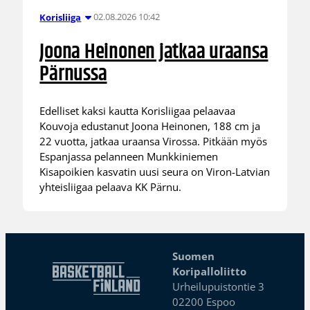
02.08.2026 10:42
Korisliiga
Joona Heinonen jatkaa uraansa
Pärnussa
Edelliset kaksi kautta Korisliigaa pelaavaa
Kouvoja edustanut Joona Heinonen, 188 cm ja
22 vuotta, jatkaa uraansa Virossa. Pitkään myös
Espanjassa pelanneen Munkkiniemen
Kisapoikien kasvatin uusi seura on Viron-Latvian
yhteisliigaa pelaava KK Pärnu.
Suomen
Koripalloliitto
Urheilupuistontie 3
02200 Espoo