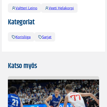
Valtteri Leino
Veeti Helakorpi
Kategoriat
Korisliiga
Sarjat
Katso myös