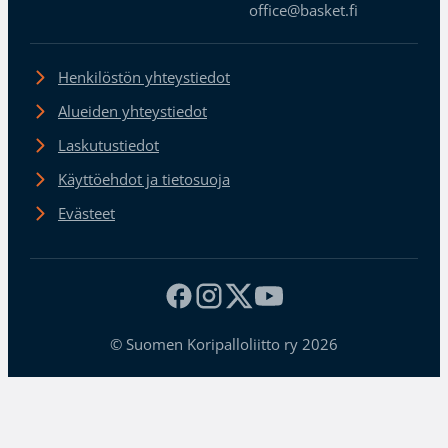
office@basket.fi
Henkilöstön yhteystiedot
Alueiden yhteystiedot
Laskutustiedot
Käyttöehdot ja tietosuoja
Evästeet
© Suomen Koripalloliitto ry 2026