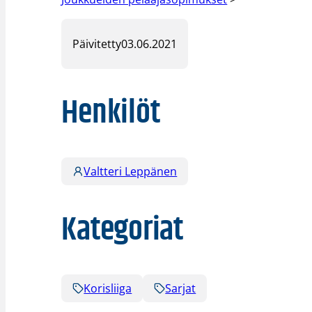
Päivitetty
03.06.2021
Henkilöt
Valtteri Leppänen
Kategoriat
Korisliiga
Sarjat