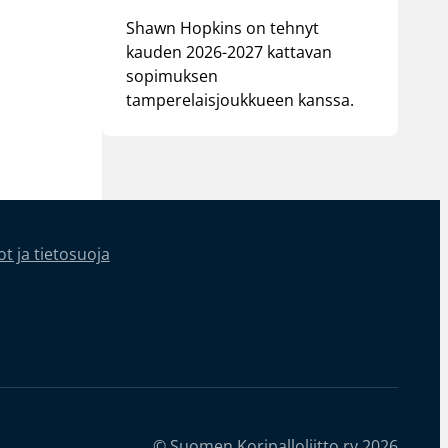
Shawn Hopkins on tehnyt
kauden 2026-2027 kattavan
sopimuksen
tamperelaisjoukkueen kanssa.
t ja tietosuoja
© Suomen Koripalloliitto ry 2026