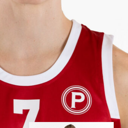
edestä
Helsinki Seagullsin kokoonpano
vahvistuu kahdella tuoreella
kasvolla. Joukkue on tehnyt
tulevan kauden mittaiset
sopimukset viime kaudella
Saksan ProA-sarjan Karlsruhe
Lionsia edustaneen 26-vuotiaan
yhdysvaltalaislaituri Tyrese
Williamsin sekä viime kaudella
Kouvoja edustaneen 32-
vuotiaan Timi Puittisen kanssa.