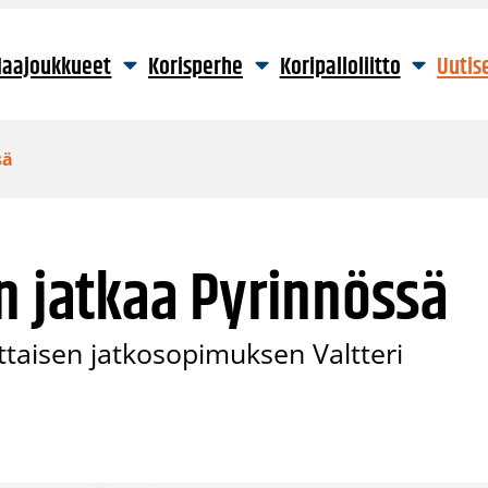
aajoukkueet
Korisperhe
Koripalloliitto
Uutis
sä
n jatkaa Pyrinnössä
taisen jatkosopimuksen Valtteri