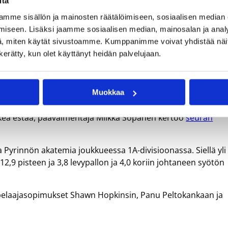
itä
mme sisällön ja mainosten räätälöimiseen, sosiaalisen median
iseen. Lisäksi jaamme sosiaalisen median, mainosalan ja analy
, miten käytät sivustoamme. Kumppanimme voivat yhdistää näitä t
n kerätty, kun olet käyttänyt heidän palvelujaan.
vatti, joka teki Korisliiga-debyyttinsä Joensuun Katajassa
Leppänen pelasi Pyrinnön paidassa Korisliigassa 24 ottelua,
a ottelua kohden.
Muokkaa
suhisee Pyynikin sukkiin ensi kaudellakin. Näin korkean
kea estää, päävalmentaja Miikka Sopanen kertoo
seuran
ta Pyrinnön akatemia joukkueessa 1A-divisioonassa. Siellä yli
12,9 pisteen ja 3,8 levypallon ja 4,0 koriin johtaneen syötön
pelaajasopimukset Shawn Hopkinsin, Panu Peltokankaan ja