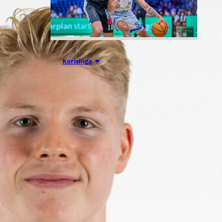
05.08.2026 11:34
Korisliiga
Seagulls
hankki taitoa
ja kokemusta
kokoonpanoo
nsa kahden
pelaajan