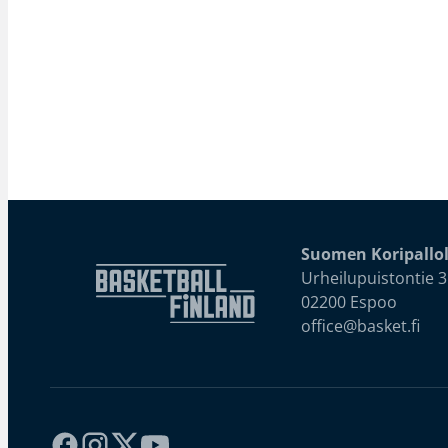
Suomen Koripallol
Urheilupuistontie 3
02200 Espoo
office@basket.fi