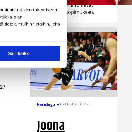
senttinen Mykrä solmivat
 ominaisuuksien tukemiseen
yksivuotisen sopimuksen.
tiikka-alan
ietoja muihin tietoihin, joita
Salli kaikki
 27
02.08.2026 10:42
Korisliiga
Joona