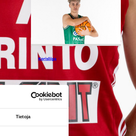
05.08.2026 09:37
Korisliiga
Niko Mykrä
Loimaa
Bisonsiin
Tietoja
Loimaalaisseura ja 189-