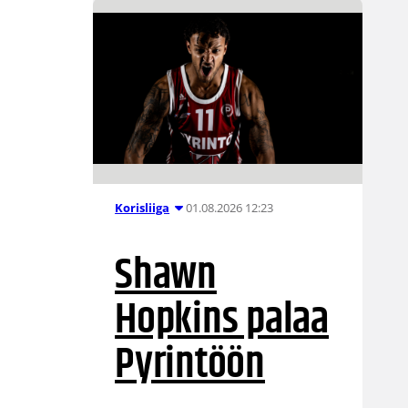
01.08.2026 12:23
Korisliiga
Shawn
Hopkins palaa
Pyrintöön