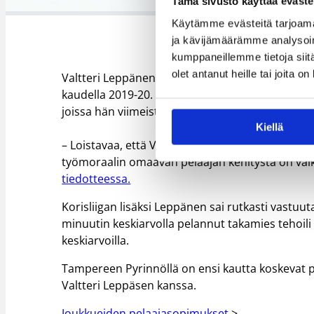
Tämä sivusto käyttää eväste
Käytämme evästeitä tarjoama
ja kävijämäärämme analysoim
kumppaneillemme tietoja siitä
olet antanut heille tai joita o
Valtteri Leppänen on jyväskyläläisen HoNsU:n kas
kaudella 2019-20. Viime kaudella 187-senttinen 
joissa hän viimeisteli 4 pistettä ja 1,3 levypallo
Kiellä
– Loistavaa, että Valtterin silkinpehmeä hypäri 
työmoraalin omaavan pelaajan kehitystä on vai
tiedotteessa.
Korisliigan lisäksi Leppänen sai rutkasti vastuu
minuutin keskiarvolla pelannut takamies tehoili 
keskiarvoilla.
Tampereen Pyrinnöllä on ensi kautta koskevat 
Valtteri Leppäsen kanssa.
Joukkueiden pelaajasopimukset
>