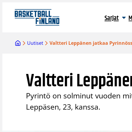
Siirry
sisältöön
Sarjat
M
Uutiset
Valtteri Leppänen jatkaa Pyrinnös
Valtteri Leppäne
Pyrintö on solminut vuoden mit
Leppäsen, 23, kanssa.