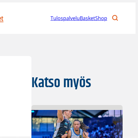
et
Tulospalvelu
BasketShop
Katso myös