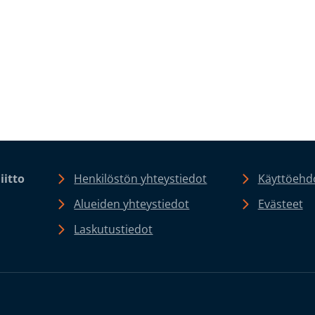
iitto
Henkilöstön yhteystiedot
Käyttöehdo
Alueiden yhteystiedot
Evästeet
Laskutustiedot