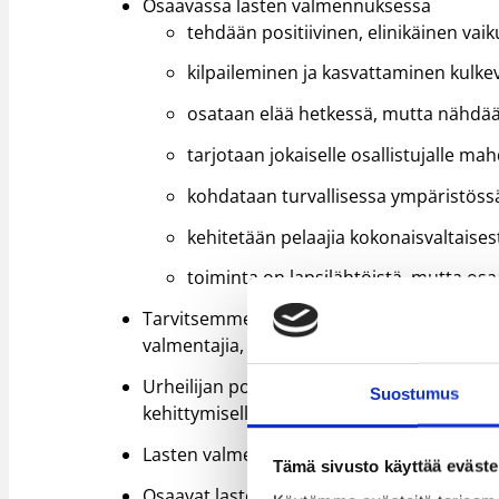
Osaavassa lasten valmennuksessa
tehdään positiivinen, elinikäinen vai
kilpaileminen ja kasvattaminen kulke
osataan elää hetkessä, mutta nähdää
tarjotaan jokaiselle osallistujalle ma
kohdataan turvallisessa ympäristös
kehitetään pelaajia kokonaisvaltaisesti
toiminta on lapsilähtöistä, mutta os
Tarvitsemme lisää alakouluikäisten lasten
valmentajia, joilla on ymmärrys myös urh
Urheilijan polun alkuvaiheella tehty la
Suostumus
kehittymiselle
Lasten valmennukseen panostaminen on seu
Tämä sivusto käyttää eväste
Osaavat lasten valmentajat nostavat last