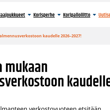
aajoukkueet
Korisperhe
Koripalloliitto
Uutis
almennusverkostoon kaudelle 2026–2027!
ea mukaan
sverkostoon kaudell
olmanteen verkostovuoteen etsitään