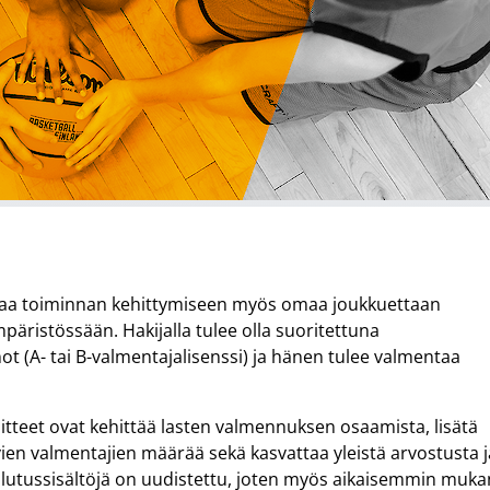
taa toiminnan kehittymiseen myös omaa joukkuettaan
äristössään. Hakijalla tulee olla suoritettuna
ot (A- tai B-valmentajalisenssi) ja hänen tulee valmentaa
tteet ovat kehittää lasten valmennuksen osaamista, lisätä
ien valmentajien määrää sekä kasvattaa yleistä arvostusta j
lutussisältöjä on uudistettu, joten myös aikaisemmin muk