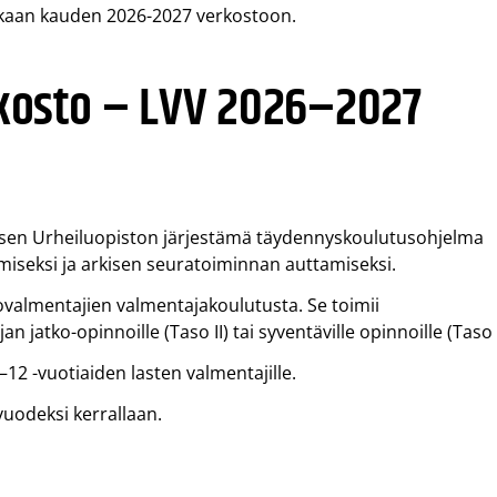
ukaan kauden 2026-2027 verkostoon.
kosto – LVV 2026–2027
sen Urheiluopiston järjestämä täydennyskoulutusohjelma
iseksi ja arkisen seuratoiminnan auttamiseksi.
valmentajien valmentajakoulutusta. Se toimii
atko-opinnoille (Taso II) tai syventäville opinnoille (Taso II
2 -vuotiaiden lasten valmentajille.
uodeksi kerrallaan.