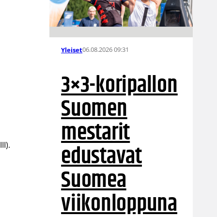
06.08.2026 09:31
Yleiset
3×3-koripallon
Suomen
mestarit
edustavat
I).
Suomea
viikonloppuna