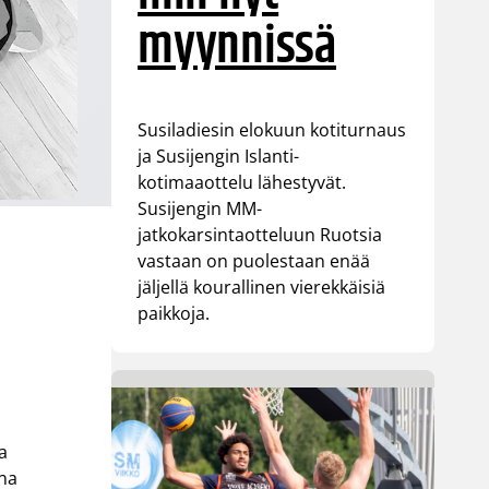
myynnissä
Susiladiesin elokuun kotiturnaus
ja Susijengin Islanti-
kotimaaottelu lähestyvät.
Susijengin MM-
jatkokarsintaotteluun Ruotsia
vastaan on puolestaan enää
jäljellä kourallinen vierekkäisiä
paikkoja.
a
ana