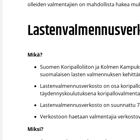
olleiden valmentajien on mahdollista hakea m
Lastenvalmennusver
Mikä?
Suomen Koripalloliiton ja Kolmen Kampuk
suomalaisen lasten valmennuksen kehittäm
Lastenvalmennusverkosto on osa koripallo
täydennyskoulutuksena koripallovalmentajan j
Lastenvalmennusverkosto on suunnattu 7–1
Verkostoon haetaan valmentajia verkostov
Miksi?