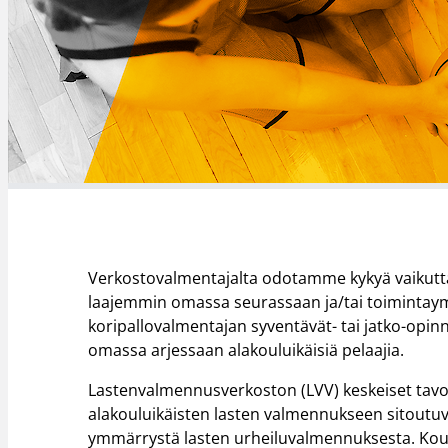
Verkostovalmentajalta odotamme kykyä vaikut
laajemmin omassa seurassaan ja/tai toimintaymp
koripallovalmentajan syventävät- tai jatko-opinn
omassa arjessaan alakouluikäisiä pelaajia.
Lastenvalmennusverkoston (LVV) keskeiset tavoi
alakouluikäisten lasten valmennukseen sitoutuv
ymmärrystä lasten urheiluvalmennuksesta. Kou