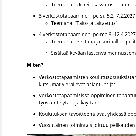
Teemana: ”Urheilukasvatus – tunnit 
3.verkostotapaaminen: pe-su 5.2.-7.2.2027
Teemana: ”Taito ja taitavuus”
4.verkostotapaaminen: pe-ma 9.-12.4.2027
Teemana: ”Pelitapa ja koripallon pel
Sisältää kevään lastenvalmennussemi
Miten?
Verkostotapaamisten koulutusosuuksista 
kutsumat vierailevat asiantuntijat.
Verkostotapaamisissa oppiminen tapahtuu yh
työskentelytapoja käyttäen.
Koulutuksen tavoitteena ovat yhdessä op
Vuosittainen toiminta sijoittuu pelikaude