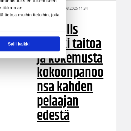
 ominaisuuksien tukemiseen
tiikka-alan
05.08.2026 11:34
Korisliiga
ietoja muihin tietoihin, joita
Seagulls
hankki taitoa
Salli kaikki
ja kokemusta
kokoonpanoo
nsa kahden
pelaajan
edestä