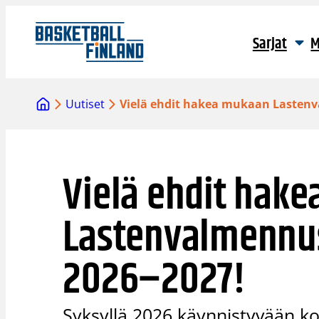
Siirry
sisältöön
Sarjat
M
Uutiset
Vielä ehdit hakea mukaan Lastenv
Vielä ehdit hak
Lastenvalmennu
2026–2027!
Syksyllä 2026 käynnistyvään k