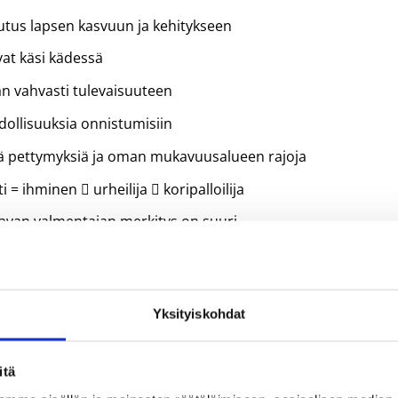
kutus lapsen kasvuun ja kehitykseen
vat käsi kädessä
n vahvasti tulevaisuuteen
hdollisuuksia onnistumisiin
sä pettymyksiä ja oman mukavuusalueen rajoja
 = ihminen  urheilija  koripalloilija
aavan valmentajan merkitys on suuri
 valmennukseen perehtyneitä ja sitoutuneita osaavia
eilun myöhemmistä portaista.
adukas valmennustyö on vakaa kasvupohja myöhemmälle
Yksityiskohdat
ralle varmin tie kasvuun ja kehittymiseen.
itä
en valmennuksen arvostusta koko suomalaisen urheilukentä