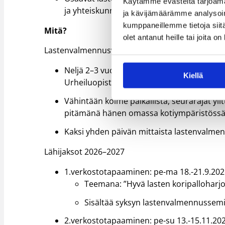
Käytämme evästeitä tarjoama
ja yhteiskunnan mittakaavassa.
ja kävijämäärämme analysoim
kumppaneillemme tietoja siitä
Mitä?
olet antanut heille tai joita o
Lastenvalmennusverkoston vuosiohjelma sisält
Neljä 2–3 vuorokauden mittaista (pe-ma
Kiellä
Urheiluopiston Kisakallion kampuksella (Lo
Vähintään kolme paikallista, seurarajat y
pitämänä hänen omassa kotiympäristössä
Kaksi yhden päivän mittaista lastenvalme
Lähijaksot 2026–2027
1.verkostotapaaminen: pe-ma 18.-21.9.20
Teemana: ”Hyvä lasten koripalloharjo
Sisältää syksyn lastenvalmennussemi
2.verkostotapaaminen: pe-su 13.-15.11.20