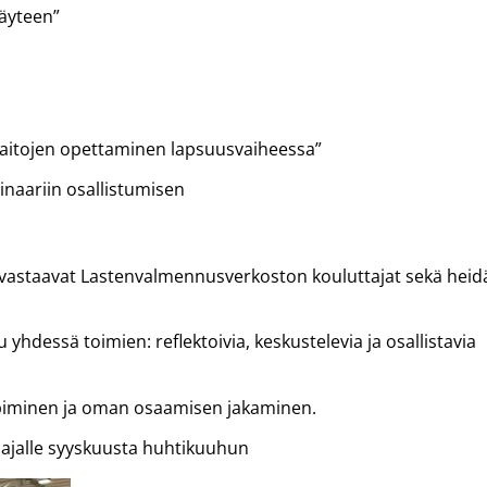
täyteen”
itaitojen opettaminen lapsuusvaiheessa”
naariin osallistumisen
vastaavat Lastenvalmennusverkoston kouluttajat sekä heid
dessä toimien: reflektoivia, keskustelevia ja osallistavia
piminen ja oman osaamisen jakaminen.
n ajalle syyskuusta huhtikuuhun