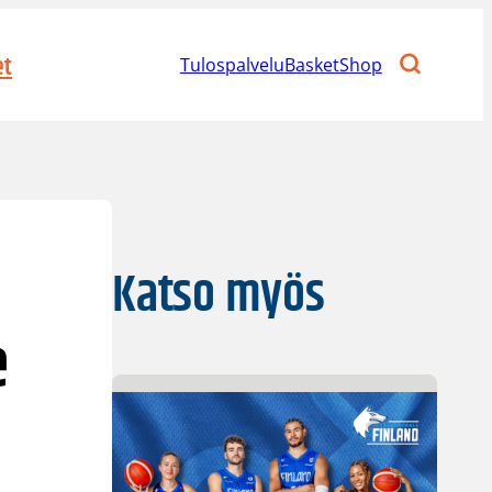
et
Tulospalvelu
BasketShop
Katso myös
e