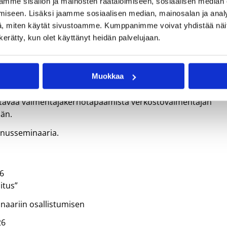
mme sisällön ja mainosten räätälöimiseen, sosiaalisen median
iseen. Lisäksi jaamme sosiaalisen median, mainosalan ja analy
, miten käytät sivustoamme. Kumppanimme voivat yhdistää näitä t
n kerätty, kun olet käyttänyt heidän palvelujaan.
ää:
/pe-su) verkostokoulutustapaamista Kolmen Kampuksen
Muokkaa
hja).
littävää valmentajakerhotapaamista verkostovalmentajan
än.
nnusseminaaria.
26
itus”
naariin osallistumisen
26