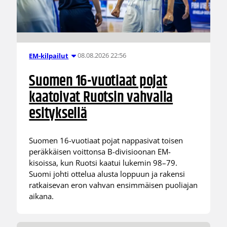
08.08.2026 22:56
EM-kilpailut
Suomen 16-vuotiaat pojat
kaatoivat Ruotsin vahvalla
esityksellä
Suomen 16-vuotiaat pojat nappasivat toisen
peräkkäisen voittonsa B-divisioonan EM-
kisoissa, kun Ruotsi kaatui lukemin 98–79.
Suomi johti ottelua alusta loppuun ja rakensi
ratkaisevan eron vahvan ensimmäisen puoliajan
aikana.