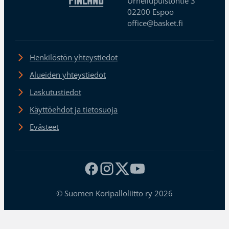
Urheilupuistontie 3
02200 Espoo
office@basket.fi
Henkilöstön yhteystiedot
Alueiden yhteystiedot
Laskutustiedot
Käyttöehdot ja tietosuoja
Evästeet
© Suomen Koripalloliitto ry 2026