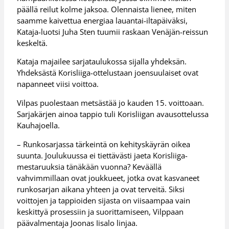
päällä reilut kolme jaksoa. Olennaista lienee, miten
saamme kaivettua energiaa lauantai-iltapäiväksi,
Kataja-luotsi Juha Sten tuumii raskaan Venäjän-reissun
keskeltä.
Kataja majailee sarjataulukossa sijalla yhdeksän.
Yhdeksästä Korisliiga-ottelustaan joensuulaiset ovat
napanneet viisi voittoa.
Vilpas puolestaan metsästää jo kauden 15. voittoaan.
Sarjakärjen ainoa tappio tuli Korisliigan avausottelussa
Kauhajoella.
– Runkosarjassa tärkeintä on kehityskäyrän oikea
suunta. Joulukuussa ei tiettävästi jaeta Korisliiga-
mestaruuksia tänäkään vuonna? Keväällä
vahvimmillaan ovat joukkueet, jotka ovat kasvaneet
runkosarjan aikana yhteen ja ovat terveitä. Siksi
voittojen ja tappioiden sijasta on viisaampaa vain
keskittyä prosessiin ja suorittamiseen, Vilppaan
päävalmentaja Joonas Iisalo linjaa.