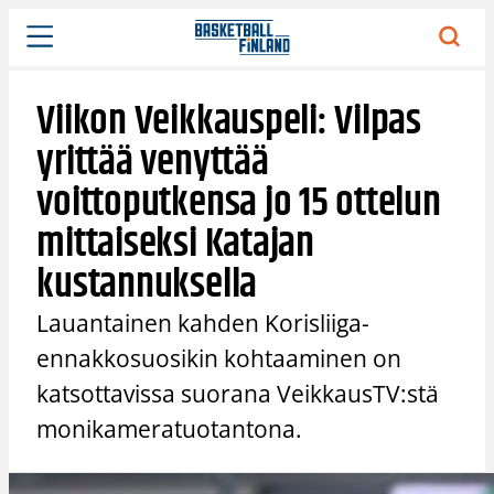
Siirry
sisältöön
Viikon Veikkauspeli: Vilpas
yrittää venyttää
voittoputkensa jo 15 ottelun
mittaiseksi Katajan
kustannuksella
Lauantainen kahden Korisliiga-
ennakkosuosikin kohtaaminen on
katsottavissa suorana VeikkausTV:stä
monikameratuotantona.