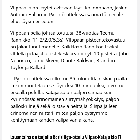
Vilppaalla on käytettävissään täysi kokoonpano, joskin
Antonio Ballardin Pyrintö-ottelussa saama tälli ei ole
ollut täysin oireeton.
Vilppaan peliä johtaa totutusti 38-vuotias Teemu
Rannikko (11,2/2,0/5,3s). Vilppaan pisteentekovastuu
on jakautunut monelle. Kaikkiaan Rannikon lisäksi
viidellä pelaajalla pistekeskiarvo on yli 10 pistettä: Juho
Nenonen, Jamie Skeen, Diante Baldwin, Brandon
Taylor ja Ballard.
– Pyrintö-ottelussa olimme 35 minuuttia niskan päällä
ja kun muutetaan se täydeksi 40 minuutiksi, olemme
oikealla polulla. Katajassa on paljon samaa kuin
Pyrinnössä: erinomainen siirtymähyökkäys, paljon
palloskriinejä sekä loistavia heittäjiä. Siispä jälleen
erinomainen mittari, miten paljon pystymme
kehittymään kahden välipäivän aikana.
Lauantaina on tarjolla Korisliiga-ottelu Vilpas-Kataja klo 17