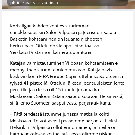
juhliin. Kuva: Ville Vuorinen
Korisliigan kahden kenties suurimman
ennakkosuosikin Salon Vilppaan ja Joensuun Kataja
Basketin kohtaaminen on lauantain ehdoton
herkkupala. Ottelu on vieläpä katsottavissa
VeikkausTV:stä monikameratuotantona.
Katajan valmistautuminen Vilppaan kohtaamiseen ei
mennyt ihan suunnitelmien mukaan. Kataja hävisi
keskiviikkona FIBA Europe Cupin ottelunsa Saratovissa
tylysti 41 pisteellä. Ottelun jälkeen joensuulaisten lento
peruttiin ja edessä oli 15 tunnin junamatka
Moskovaan. Saloon Kataja saapuu suoraan Helsingistä,
sillä lento Suomeen saapui vasta perjantai-iltana.
– Tätä tehdessä istumme junassa matkalla kohti
Moskovaa. Toivottavasti pääsemme perjantai-illaksi
Helsinkiin. Vilpas on ollut erinomainen, ja meillä on
hampaankolossa kotipelistä, jossa olimme niskan