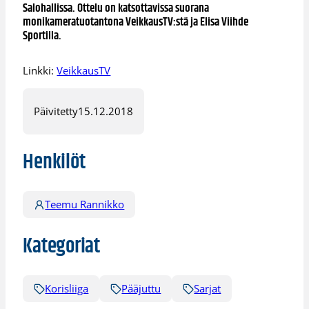
Salohallissa. Ottelu on katsottavissa suorana
monikameratuotantona VeikkausTV:stä ja Elisa Viihde
Sportilla.
Linkki:
VeikkausTV
Päivitetty
15.12.2018
Henkilöt
Teemu Rannikko
Kategoriat
Korisliiga
Pääjuttu
Sarjat