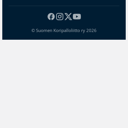
© Suomen Koripalloliitto ry 2026