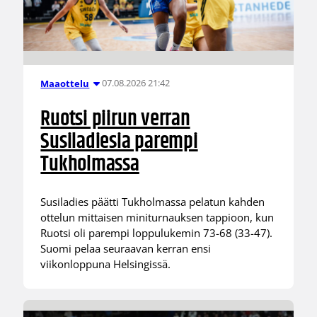
07.08.2026 21:42
Maaottelu
Ruotsi piirun verran
Susiladiesia parempi
Tukholmassa
Susiladies päätti Tukholmassa pelatun kahden
ottelun mittaisen miniturnauksen tappioon, kun
Ruotsi oli parempi loppulukemin 73-68 (33-47).
Suomi pelaa seuraavan kerran ensi
viikonloppuna Helsingissä.