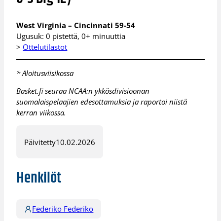
West Virginia – Cincinnati 59-54
Ugusuk: 0 pistettä, 0+ minuuttia
>
Ottelutilastot
* Aloitusviisikossa
Basket.fi seuraa NCAA:n ykkösdivisioonan
suomalaispelaajien edesottamuksia ja raportoi niistä
kerran viikossa.
Päivitetty
10.02.2026
Henkilöt
Federiko Federiko