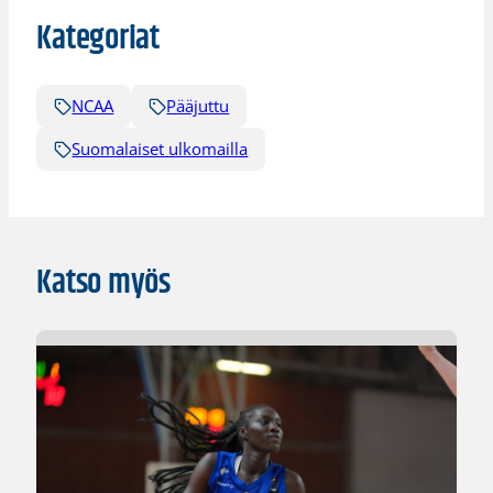
Kategoriat
NCAA
Pääjuttu
Suomalaiset ulkomailla
Katso myös