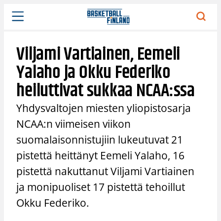
Siirry
sisältöön
Viljami Vartiainen, Eemeli
Yalaho ja Okku Federiko
heiluttivat sukkaa NCAA:ssa
Yhdysvaltojen miesten yliopistosarja
NCAA:n viimeisen viikon
suomalaisonnistujiin lukeutuvat 21
pistettä heittänyt Eemeli Yalaho, 16
pistettä nakuttanut Viljami Vartiainen
ja monipuoliset 17 pistettä tehoillut
Okku Federiko.