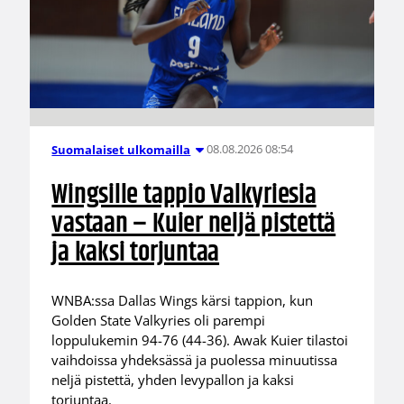
08.08.2026 08:54
Suomalaiset ulkomailla
Wingsille tappio Valkyriesia
vastaan – Kuier neljä pistettä
ja kaksi torjuntaa
WNBA:ssa Dallas Wings kärsi tappion, kun
Golden State Valkyries oli parempi
loppulukemin 94-76 (44-36). Awak Kuier tilastoi
vaihdoissa yhdeksässä ja puolessa minuutissa
neljä pistettä, yhden levypallon ja kaksi
torjuntaa.