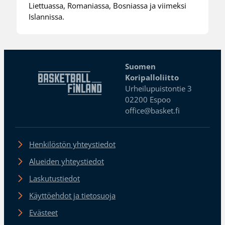
Liettuassa, Romaniassa, Bosniassa ja viimeksi
Islannissa.
Suomen
Koripalloliitto
Urheilupuistontie 3
02200 Espoo
office@basket.fi
Henkilöstön yhteystiedot
Alueiden yhteystiedot
Laskutustiedot
Käyttöehdot ja tietosuoja
Evästeet