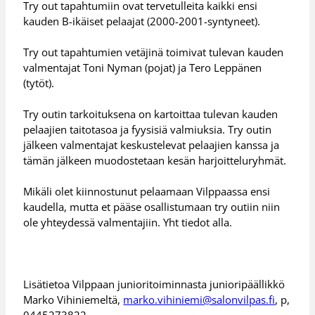
Try out tapahtumiin ovat tervetulleita kaikki ensi
kauden B-ikäiset pelaajat (2000-2001-syntyneet).
Try out tapahtumien vetäjinä toimivat tulevan kauden
valmentajat Toni Nyman (pojat) ja Tero Leppänen
(tytöt).
Try outin tarkoituksena on kartoittaa tulevan kauden
pelaajien taitotasoa ja fyysisiä valmiuksia. Try outin
jälkeen valmentajat keskustelevat pelaajien kanssa ja
tämän jälkeen muodostetaan kesän harjoitteluryhmät.
Mikäli olet kiinnostunut pelaamaan Vilppaassa ensi
kaudella, mutta et pääse osallistumaan try outiin niin
ole yhteydessä valmentajiin. Yht tiedot alla.
Lisätietoa Vilppaan junioritoiminnasta junioripäällikkö
Marko Vihiniemeltä,
marko.vihiniemi@salonvilpas.fi
, p,
0445273822