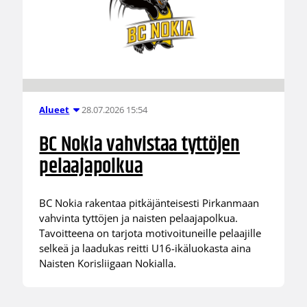
28.07.2026 15:54
Alueet
BC Nokia vahvistaa tyttöjen
pelaajapolkua
BC Nokia rakentaa pitkäjänteisesti Pirkanmaan
vahvinta tyttöjen ja naisten pelaajapolkua.
Tavoitteena on tarjota motivoituneille pelaajille
selkeä ja laadukas reitti U16-ikäluokasta aina
Naisten Korisliigaan Nokialla.