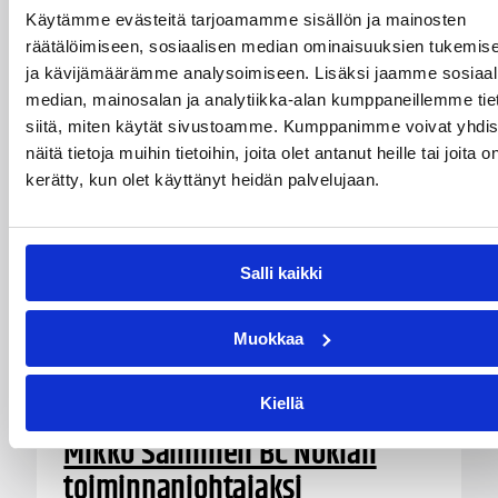
Järjestyksessään 39. turnaus kerää yhteen 200
Käytämme evästeitä tarjoamamme sisällön ja mainosten
joukkuetta ja tuhansia koripallon ystäviä niin
räätälöimiseen, sosiaalisen median ominaisuuksien tukemis
Suomesta kuin ulkomailta.
ja kävijämäärämme analysoimiseen. Lisäksi jaamme sosiaal
median, mainosalan ja analytiikka-alan kumppaneillemme tie
siitä, miten käytät sivustoamme. Kumppanimme voivat yhdis
näitä tietoja muihin tietoihin, joita olet antanut heille tai joita o
kerätty, kun olet käyttänyt heidän palvelujaan.
Salli kaikki
Muokkaa
01.08.2026 16:31
Alueet
Kiellä
Mikko Salminen BC Nokian
toiminnanjohtajaksi