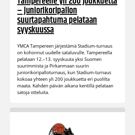
Tampereelle yli 200 joukkuetta
– juniorikoripallon
suurtapahtuma pelataan
syyskuussa
YMCA Tampereen järjestämä Stadium-turnaus
on kohonnut uudelle sataluvulle. Tampereella
pelataan 12.–13. syyskuuta yksi Suomen
suurimmista ja Pirkanmaan suurin
juniorikoripalloturnaus, kun Stadium-turnaus
kokoaa yhteen yli 200 joukkuetta eri puolilta
maata. Kahden päivän aikana kentillä pelataan
satoja otteluita.