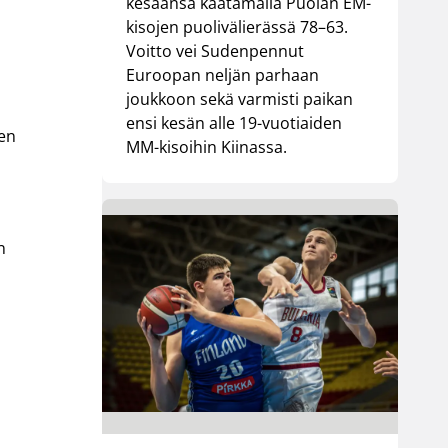
kesäänsä kaatamalla Puolan EM-
kisojen puolivälierässä 78–63.
Voitto vei Sudenpennut
Euroopan neljän parhaan
joukkoon sekä varmisti paikan
ensi kesän alle 19-vuotiaiden
jen
MM-kisoihin Kiinassa.
n