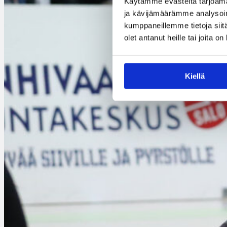
Käytämme evästeitä tarjoama
ja kävijämäärämme analysoim
kumppaneillemme tietoja siitä
olet antanut heille tai joita o
Kiellä