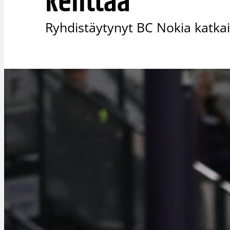
kenttää
Ryhdistäytynyt BC Nokia katka