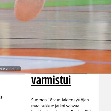
Suomen 18-
vuotiaat tytöt
taistelivat
Puolan nurin
– EM-
välieräpaikka
Ville Vuorinen
varmistui
a.
Suomen 18-vuotiaiden tyttöjen
maajoukkue jatkoi vahvaa