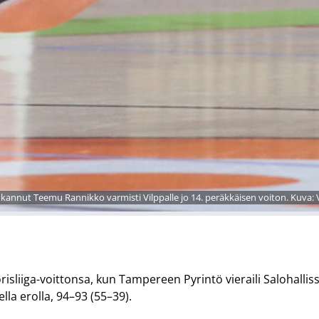
oukannut Teemu Rannikko varmisti Vilppalle jo 14. peräkkäisen voiton. Kuva: 
orisliiga-voittonsa, kun Tampereen Pyrintö vieraili Salohalliss
lla erolla, 94–93 (55–39).