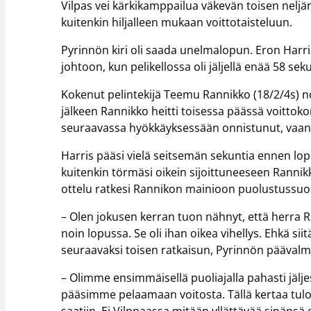
Vilpas vei kärkikamppailua väkevän toisen neljänn
kuitenkin hiljalleen mukaan voittotaisteluun.
Pyrinnön kiri oli saada unelmalopun. Eron Harris
johtoon, kun pelikellossa oli jäljellä enää 58 sek
Kokenut pelintekijä Teemu Rannikko (18/2/4s) nou
jälkeen Rannikko heitti toisessa päässä voittok
seuraavassa hyökkäyksessään onnistunut, vaan 
Harris pääsi vielä seitsemän sekuntia ennen lop
kuitenkin törmäsi oikein sijoittuneeseen Rannikk
ottelu ratkesi Rannikon mainioon puolustussuo
– Olen jokusen kerran tuon nähnyt, että herra 
noin lopussa. Se oli ihan oikea vihellys. Ehkä sii
seuraavaksi toisen ratkaisun, Pyrinnön päävalm
– Olimme ensimmäisellä puoliajalla pahasti jälj
pääsimme pelaamaan voitosta. Tällä kertaa tulo
saatiin. Ei Vilppaassa mitään yllättävää sinänsä