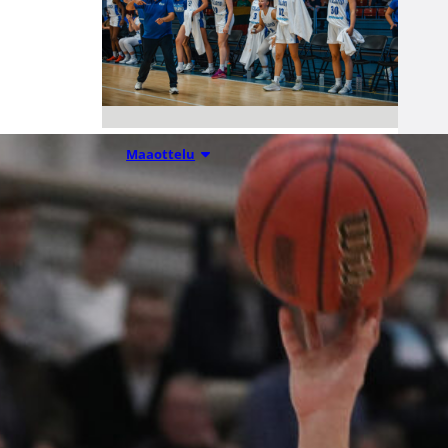
06.08.2026 21:44
Maaottelu
Susiladiesin
puolustus
rautaa
Tukholmassa
–