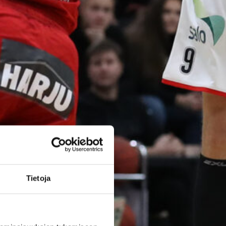
poikien
maajoukkue
päätti Nordic
Open -
turnauksen
tappioon
Latviaa
vastaan
Tietoja
Suomen 15-vuotiaiden poikien