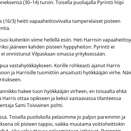
eksensä (30–14) turvin. Toisella puoliajalla Pyrintö hiipi
 (16/3) heitti vapaaheittoviivalta tamperelaiset pisteen
untia.
si kuitenkin viime hetkillä esiin. Heti Harrisin vapaaheitto
oriksi jääneen kahden pisteen hyppyheiton. Pyrintö ei
ei onnistunut Vilpaskaan omassa yrityksessään.
pua vastahyökkäykseen. Korille rohkeasti ajanut Harris
oon ja Harrisille tuomittiin ansaitusti hyökkääjän virhe. Näi
ritukseen.
Rannikko hakee tuon hyökkääjän virheen, en toisaalta ehkä
tä Harris ottaa opikseen ja keksii vastaavassa tilanteessa
entaja Sami Toiviainen pohti.
essä. Toisella puoliskolla pelasimme jo paljon paremmin ja
ksena oli pisteen tappio, vaikka muutama voittoheittokin
 ollut, aika vakuuttavaa pelaamistaan jatkoivat, Pyrinnön