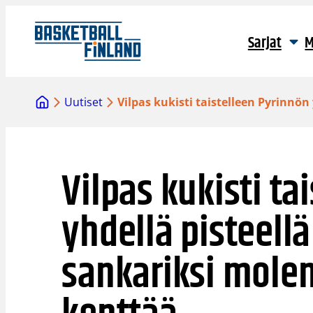
Siirry
sisältöön
Sarjat
M
Uutiset
Vilpas kukisti taistelleen Pyrinnö
Vilpas kukisti ta
yhdellä pisteell
sankariksi mole