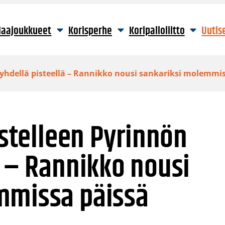
aajoukkueet
Korisperhe
Koripalloliitto
Uutis
n yhdellä pisteellä – Rannikko nousi sankariksi molemmi
istelleen Pyrinnön
ä – Rannikko nousi
mmissa päissä