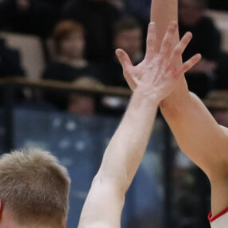
harvinaislaatu
inen voitto
Liettuasta
Susiladies nappasi
harvinaislaatuisen voiton
Liettuasta Tukholmassa
pelatussa maaottelussa.
Susiladies voitti vakuuttavasti
Liettuan 81-70 (48-36) Elina
Aarnisalon 22 pisteen
johdattamana. Suomi pelaa
Tukholmassa vielä toisen
ottelun, kun huomenna vastaan
tulee Ruotsi.