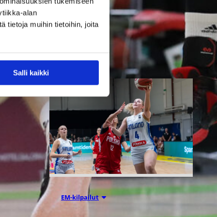
 ominaisuuksien tukemiseen
maajoukkue kärsi Nordic Open -
tiikka-alan
turnauksen päätösottelussa 66–
ietoja muihin tietoihin, joita
74-tappion Latviaa vastaan
Lohjalla.
Salli kaikki
06.08.2026 21:24
EM-kilpailut