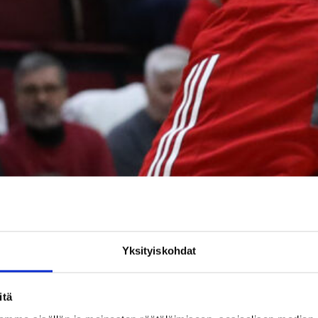
Yksityiskohdat
itä