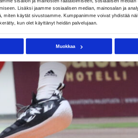
mme sisällön ja mainosten räätälöimiseen, sosiaalisen median
iseen. Lisäksi jaamme sosiaalisen median, mainosalan ja analy
, miten käytät sivustoamme. Kumppanimme voivat yhdistää näitä t
n kerätty, kun olet käyttänyt heidän palvelujaan.
Muokkaa