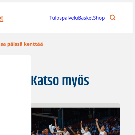
et
Tulospalvelu
BasketShop
ssa päissä kenttää
Katso myös