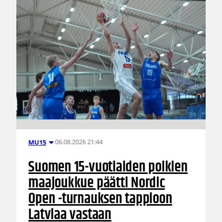
06.08.2026 21:44
MU15
Suomen 15-vuotiaiden poikien
maajoukkue päätti Nordic
Open -turnauksen tappioon
Latviaa vastaan