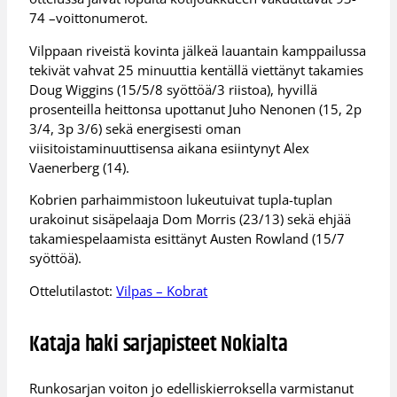
74 –voittonumerot.
Vilppaan riveistä kovinta jälkeä lauantain kamppailussa
tekivät vahvat 25 minuuttia kentällä viettänyt takamies
Doug Wiggins (15/5/8 syöttöä/3 riistoa), hyvillä
prosenteilla heittonsa upottanut Juho Nenonen (15, 2p
3/4, 3p 3/6) sekä energisesti oman
viisitoistaminuuttisensa aikana esiintynyt Alex
Vaenerberg (14).
Kobrien parhaimmistoon lukeutuivat tupla-tuplan
urakoinut sisäpelaaja Dom Morris (23/13) sekä ehjää
takamiespelaamista esittänyt Austen Rowland (15/7
syöttöä).
Ottelutilastot:
Vilpas – Kobrat
Kataja haki sarjapisteet Nokialta
Runkosarjan voiton jo edelliskierroksella varmistanut