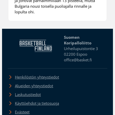
ja johtivat parhaimmillaan 13 pisteellä, mutta
Bulgaria nousi toisella puoliajalla rinnalle ja
lopulta ohi.
Suomen
Koripalloliitto
Urheilupuistontie 3
02200 Espoo
office@basket.fi
Henkilöstön yhteystiedot
Alueiden yhteystiedot
Laskutustiedot
Käyttöehdot ja tietosuoja
Evästeet