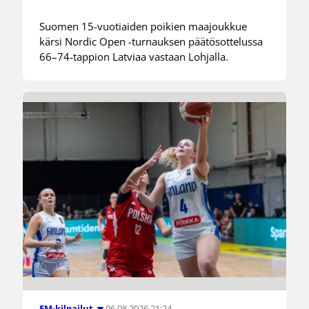
Suomen 15-vuotiaiden poikien maajoukkue
kärsi Nordic Open -turnauksen päätösottelussa
66–74-tappion Latviaa vastaan Lohjalla.
06.08.2026 21:24
EM-kilpailut