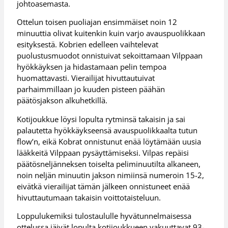
johtoasemasta.
Ottelun toisen puoliajan ensimmäiset noin 12
minuuttia olivat kuitenkin kuin varjo avauspuolikkaan
esityksestä. Kobrien edelleen vaihtelevat
puolustusmuodot onnistuivat sekoittamaan Vilppaan
hyökkäyksen ja hidastamaan pelin tempoa
huomattavasti. Vierailijat hivuttautuivat
parhaimmillaan jo kuuden pisteen päähän
päätösjakson alkuhetkillä.
Kotijoukkue löysi lopulta rytminsä takaisin ja sai
palautetta hyökkäykseensä avauspuolikkaalta tutun
flow’n, eikä Kobrat onnistunut enää löytämään uusia
lääkkeitä Vilppaan pysäyttämiseksi. Vilpas repäisi
päätösneljänneksen toiselta peliminuutilta alkaneen,
noin neljän minuutin jakson nimiinsä numeroin 15-2,
eivätkä vierailijat tämän jälkeen onnistuneet enää
hivuttautumaan takaisin voittotaisteluun.
Loppulukemiksi tulostaululle hyvätunnelmaisessa
ottelussa jäivät lopulta kotijoukkueen vakuuttavat 93-