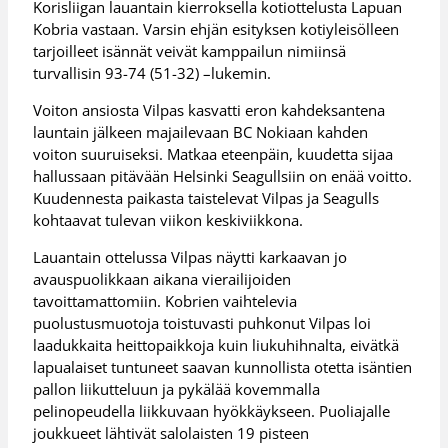
Korisliigan lauantain kierroksella kotiottelusta Lapuan
Kobria vastaan. Varsin ehjän esityksen kotiyleisölleen
tarjoilleet isännät veivät kamppailun nimiinsä
turvallisin 93-74 (51-32) –lukemin.
Voiton ansiosta Vilpas kasvatti eron kahdeksantena
launtain jälkeen majailevaan BC Nokiaan kahden
voiton suuruiseksi. Matkaa eteenpäin, kuudetta sijaa
hallussaan pitävään Helsinki Seagullsiin on enää voitto.
Kuudennesta paikasta taistelevat Vilpas ja Seagulls
kohtaavat tulevan viikon keskiviikkona.
Lauantain ottelussa Vilpas näytti karkaavan jo
avauspuolikkaan aikana vierailijoiden
tavoittamattomiin. Kobrien vaihtelevia
puolustusmuotoja toistuvasti puhkonut Vilpas loi
laadukkaita heittopaikkoja kuin liukuhihnalta, eivätkä
lapualaiset tuntuneet saavan kunnollista otetta isäntien
pallon liikutteluun ja pykälää kovemmalla
pelinopeudella liikkuvaan hyökkäykseen. Puoliajalle
joukkueet lähtivät salolaisten 19 pisteen