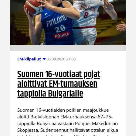
06.08.2026 21:08
EM-kilpailut
Suomen 16-vuotiaat pojat
aloittivat EM-turnauksen
tappiolla Bulgarialle
Suomen 16-vuotiaiden poikien maajoukkue
aloitti B-divisioonan EM-turnauksensa 67–75-
tappiolla Bulgariaa vastaan Pohjois-Makedonian
Skopjessa. Sudenpennut hallitsivat ottelun alkua