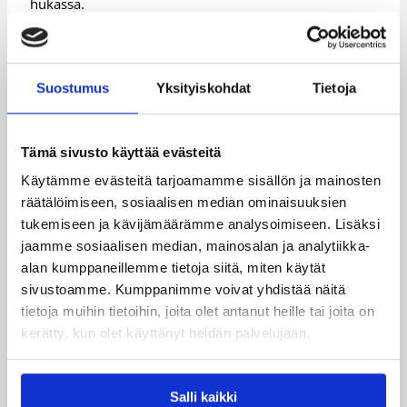
hukassa.
– Vaikea peli. Fokus oli aamupelissä aika pitkään
muissa asioissa kuin oman joukkueen tekemisessä.
Tämä tarina pitää kaivaa jotenkin opetuksena. Vaikeaa
Suostumus
Yksityiskohdat
Tietoja
oli, mutta pystyimme kääntämän pelin. Nokian energia
oli kolme neljännestä paljon parempi kuin meillä,
Toijala analysoi.
Tämä sivusto käyttää evästeitä
Katajan kokoonpanosta parasta osaamistaan esittelivät
Käytämme evästeitä tarjoamamme sisällön ja mainosten
24 pistettä heittänyt laituri Trevis Simpson sekä
räätälöimiseen, sosiaalisen median ominaisuuksien
monipuolinen laiturikaksikko Lamayn Wilson (15/8) –
tukemiseen ja kävijämäärämme analysoimiseen. Lisäksi
Thomas Scrubb (12/9).
jaamme sosiaalisen median, mainosalan ja analytiikka-
BC Nokian kokoonpanosta itsensä esille nostivat tupla-
alan kumppaneillemme tietoja siitä, miten käytät
tuplan 23 pisteellä ja 13 levypallolla toimittanut
sivustoamme. Kumppanimme voivat yhdistää näitä
sentteri David Kravish sekä 16 pistettä pussittanut
tietoja muihin tietoihin, joita olet antanut heille tai joita on
sentteri Dragan Labovic (16/6).
kerätty, kun olet käyttänyt heidän palvelujaan.
Ottelutilastot:
BC Nokia – Kataja
Salli kaikki