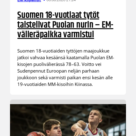
Suomen 18-vuotiaat tytöt
taistelivat Puolan nurin – EM-
välieräpaikka varmistui
Suomen 18-vuotiaiden tyttöjen maajoukkue
jatkoi vahvaa kesäänsä kaatamalla Puolan EM-
kisojen puolivälierässä 78–63. Voitto vei
Sudenpennut Euroopan neljän parhaan
joukkoon sekä varmisti paikan ensi kesän alle
19-vuotiaiden MM-kisoihin Kiinassa.