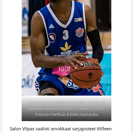
Laituri Lamayn Wilson oli Katajan pirteimpiä
pelaajia vierasvoitossa BC Nokiasta. Kuvat:
Francois Perthuis & Erkki Hautaviita
Salon Vilpas saalisti arvokkaat sarjapisteet tililleen