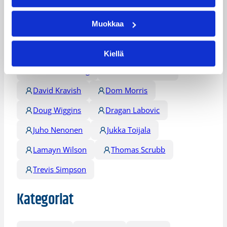
Päivitetty
12.03.2016
Muokkaa
Henkilöt
Kiellä
Alex Vaenerberg
Austen Rowland
David Kravish
Dom Morris
Doug Wiggins
Dragan Labovic
Juho Nenonen
Jukka Toijala
Lamayn Wilson
Thomas Scrubb
Trevis Simpson
Kategoriat