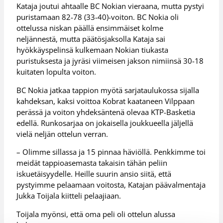
Kataja joutui ahtaalle BC Nokian vieraana, mutta pystyi
puristamaan 82-78 (33-40)-voiton. BC Nokia oli
ottelussa niskan päällä ensimmäiset kolme
neljännestä, mutta päätösjaksolla Kataja sai
hyökkäyspelinsä kulkemaan Nokian tiukasta
puristuksesta ja jyräsi viimeisen jakson nimiinsä 30-18
kuitaten lopulta voiton.
BC Nokia jatkaa tappion myötä sarjataulukossa sijalla
kahdeksan, kaksi voittoa Kobrat kaataneen Vilppaan
perässä ja voiton yhdeksäntenä olevaa KTP-Basketia
edellä. Runkosarjaa on jokaisella joukkueella jäljellä
vielä neljän ottelun verran.
– Olimme sillassa ja 15 pinnaa häviöllä. Penkkimme toi
meidät tappioasemasta takaisin tähän peliin
iskuetäisyydelle. Heille suurin ansio siitä, että
pystyimme pelaamaan voitosta, Katajan päävalmentaja
Jukka Toijala kiitteli pelaajiaan.
Toijala myönsi, että oma peli oli ottelun alussa