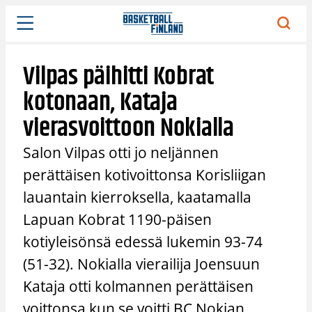
Siirry
sisältöön
Vilpas päihitti Kobrat
kotonaan, Kataja
vierasvoittoon Nokialla
Salon Vilpas otti jo neljännen
perättäisen kotivoittonsa Korisliigan
lauantain kierroksella, kaatamalla
Lapuan Kobrat 1190-päisen
kotiyleisönsä edessä lukemin 93-74
(51-32). Nokialla vierailija Joensuun
Kataja otti kolmannen perättäisen
voittonsa kun se voitti BC Nokian