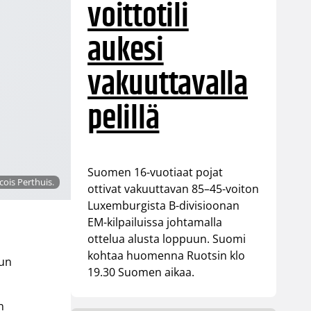
voittotili
aukesi
vakuuttavalla
pelillä
Suomen 16-vuotiaat pojat
cois Perthuis.
ottivat vakuuttavan 85–45-voiton
Luxemburgista B-divisioonan
EM-kilpailuissa johtamalla
ottelua alusta loppuun. Suomi
kohtaa huomenna Ruotsin klo
kun
19.30 Suomen aikaa.
n