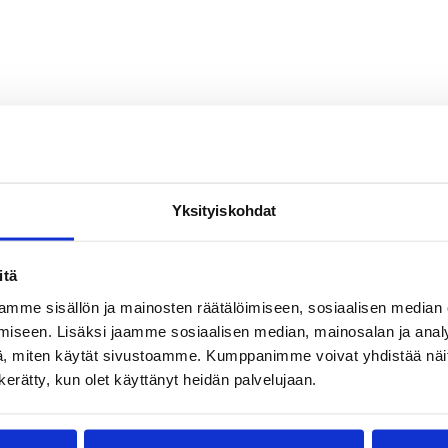
Yksityiskohdat
itä
mme sisällön ja mainosten räätälöimiseen, sosiaalisen median
iseen. Lisäksi jaamme sosiaalisen median, mainosalan ja analy
, miten käytät sivustoamme. Kumppanimme voivat yhdistää näitä t
n kerätty, kun olet käyttänyt heidän palvelujaan.