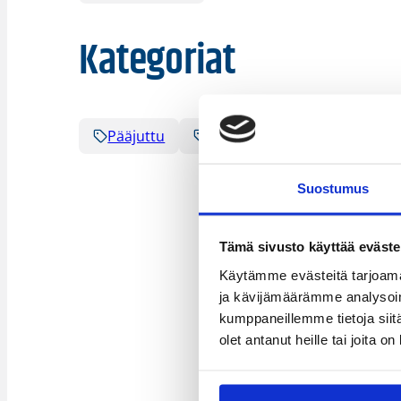
Kategoriat
Pääjuttu
Suomalaiset ulkomailla
Suostumus
Tämä sivusto käyttää eväste
Käytämme evästeitä tarjoama
ja kävijämäärämme analysoim
kumppaneillemme tietoja siitä
olet antanut heille tai joita o