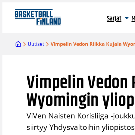
Siirry
sisältöön
Sarjat
M
Uutiset
Vimpelin Vedon Riikka Kujala Wyo
Vimpelin Vedon R
Wyomingin yliop
ViVen Naisten Korisliiga -joukk
siirtyy Yhdysvaltoihin yliopist