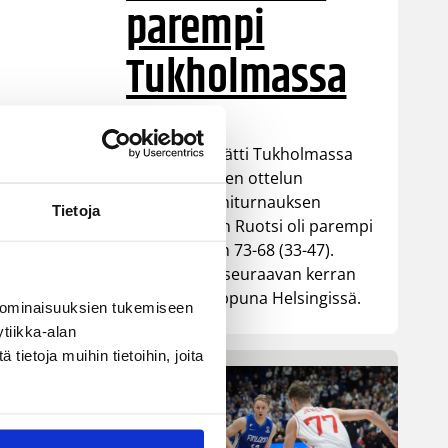
parempi
Tukholmassa
Susiladies päätti Tukholmassa
pelatun kahden ottelun
mittaisen miniturnauksen
Tietoja
tappioon, kun Ruotsi oli parempi
loppulukemin 73-68 (33-47).
Suomi pelaa seuraavan kerran
ensi viikonloppuna Helsingissä.
 ominaisuuksien tukemiseen
tiikka-alan
ietoja muihin tietoihin, joita