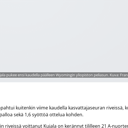
jala pukee ensi kaudella päälleen Wyomingin yliopiston peliasun. Kuva: Fran
pahtui kuitenkin viime kaudella kasvattajaseuran riveissä, 
evypalloa sekä 1,6 syöttöä ottelua kohden.
 riveissä voittanut Kujala on kerännyt tililleen 21 A-nuorte