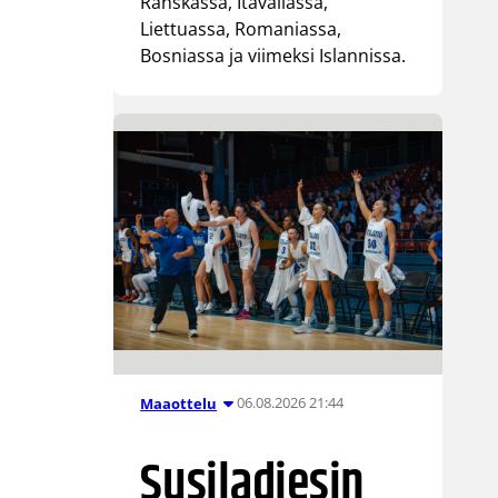
Ranskassa, Itävallassa,
Liettuassa, Romaniassa,
Bosniassa ja viimeksi Islannissa.
06.08.2026 21:44
Maaottelu
Susiladiesin