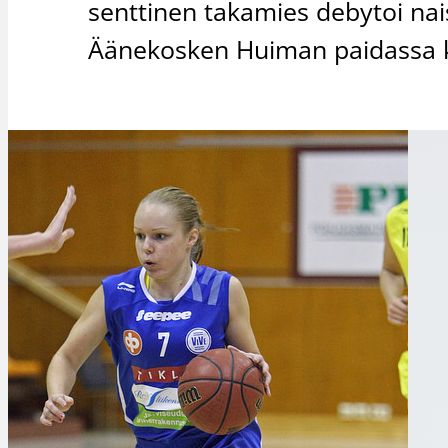
senttinen takamies debytoi nai
Äänekosken Huiman paidassa k