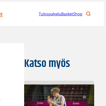
et
Tulospalvelu
BasketShop
Katso myös
-