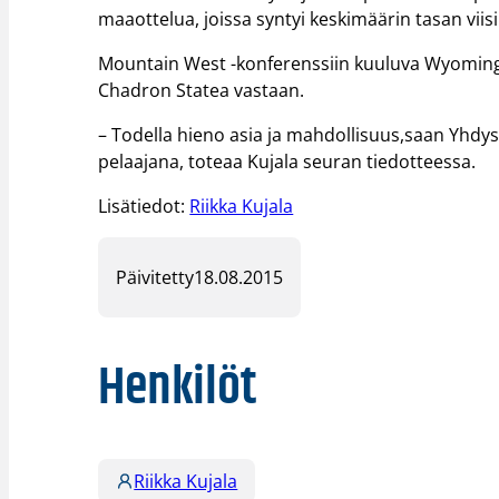
maaottelua, joissa syntyi keskimäärin tasan viisi
Mountain West -konferenssiin kuuluva Wyoming Co
Chadron Statea vastaan.
– Todella hieno asia ja mahdollisuus,saan Yhdysv
pelaajana, toteaa Kujala seuran tiedotteessa.
Lisätiedot:
Riikka Kujala
Päivitetty
18.08.2015
Henkilöt
Riikka Kujala