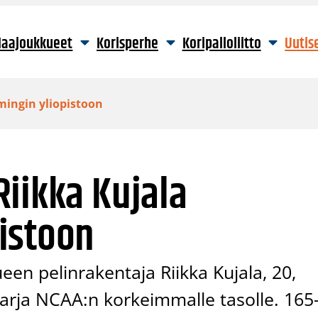
aajoukkueet
Korisperhe
Koripalloliitto
Uutis
mingin yliopistoon
iikka Kujala
istoon
ueen pelinrakentaja Riikka Kujala, 20,
osarja NCAA:n korkeimmalle tasolle. 165