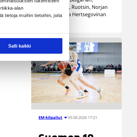
 ominaisuuksien tukemiseen
Luxemburgin, Ruotsin, Norjan
tiikka-alan
sekä Bosnia ja Hertsegovinan
ietoja muihin tietoihin, joita
kanssa.
Salli kaikki
05.08.2026 17:21
EM-kilpailut