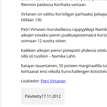
Riennon paidassa Korihaita vastaan.
Virtanen on valittu Korisliigan parhaaksi pelaaj
tilillään 130.
Petri Virtasen murskaillessa rajapyykkejä Namika 
aikojen toiseksi pienin joukkuepistemäärä Korisl
voimaan 12 vuotta sitten.
Kaikkien aikojen pienin pistepotti yhdessä otte
sillä oli tuolloin – Namika Lahti.
Katajan lauantainen, 55 pisteen marginaalilla tul
kohtaavat ensi viikolla Eurochallengen kotiott
Lisätiedot:
Petri Virtanen
Päivitetty
17.11.2012