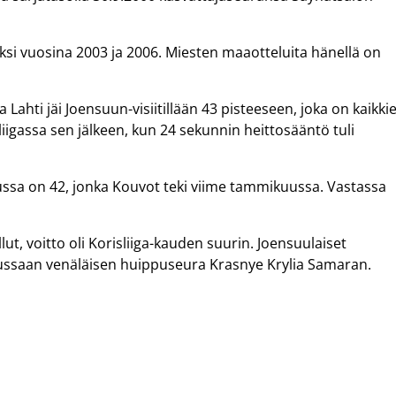
aksi vuosina 2003 ja 2006. Miesten maaotteluita hänellä on
Lahti jäi Joensuun-visiitillään 43 pisteeseen, joka on kaikki
iigassa sen jälkeen, kun 24 sekunnin heittosääntö tuli
lussa on 42, jonka Kouvot teki viime tammikuussa. Vastassa
lut, voitto oli Korisliiga-kauden suurin. Joensuulaiset
elussaan venäläisen huippuseura Krasnye Krylia Samaran.