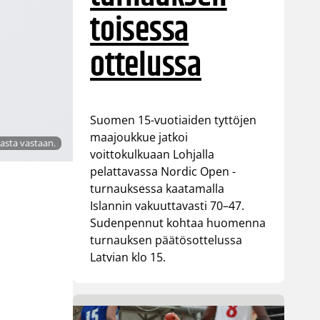
toisessa
ottelussa
Suomen 15-vuotiaiden tyttöjen
maajoukkue jatkoi
pasta vastaan.
voittokulkuaan Lohjalla
pelattavassa Nordic Open -
turnauksessa kaatamalla
Islannin vakuuttavasti 70–47.
Sudenpennut kohtaa huomenna
turnauksen päätösottelussa
Latvian klo 15.
n