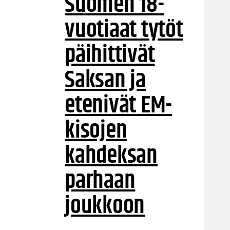
Suomen 18-
vuotiaat tytöt
päihittivät
Saksan ja
etenivät EM-
kisojen
kahdeksan
parhaan
joukkoon