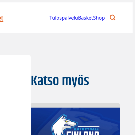
et
Tulospalvelu
BasketShop
Katso myös