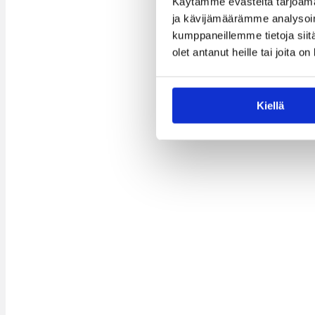
Käytämme evästeitä tarjoama
ja kävijämäärämme analysoim
kumppaneillemme tietoja siitä
olet antanut heille tai joita o
Kiellä