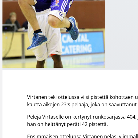
Virtanen teki ottelussa viisi pistettä kohottae
kautta aikojen 23:s pelaaja, joka on saavuttanu
Pelejä Virtaselle on kertynyt runkosarjassa 404
hän on heittänyt peräti 42 pistettä.
Ensimmäisen ottelunsa Virtanen pelasi ylimmäll