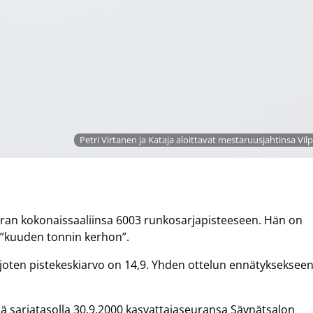
Petri Virtanen ja Kataja aloittavat mestaruusjahtinsa Vil
n uran kokonaissaaliinsa 6003 runkosarjapisteeseen. Hän on
t ”kuuden tonnin kerhon”.
, joten pistekeskiarvo on 14,9. Yhden ottelun ennätykseksee
ä sarjatasolla 30.9.2000 kasvattajaseuransa Säynätsalon