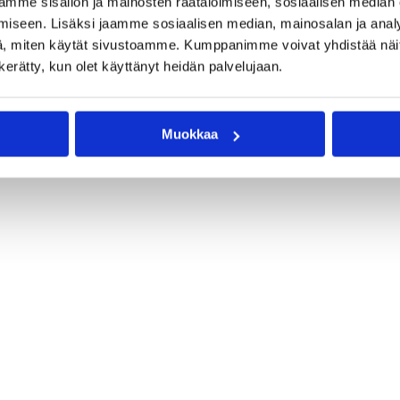
mme sisällön ja mainosten räätälöimiseen, sosiaalisen median
iseen. Lisäksi jaamme sosiaalisen median, mainosalan ja analy
, miten käytät sivustoamme. Kumppanimme voivat yhdistää näitä t
n kerätty, kun olet käyttänyt heidän palvelujaan.
Muokkaa