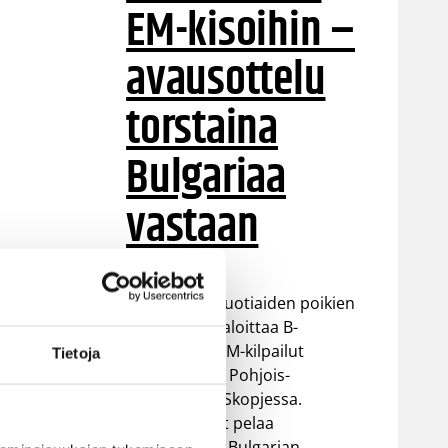
EM-kisoihin –
avausottelu
torstaina
Bulgariaa
vastaan
Suomen 16-vuotiaiden poikien
maajoukkue aloittaa B-
divisioonan EM-kilpailut
Tietoja
torstaina 6.8. Pohjois-
Makedonian Skopjessa.
Sudenpennut pelaa
alkulohkossa Bulgarian,