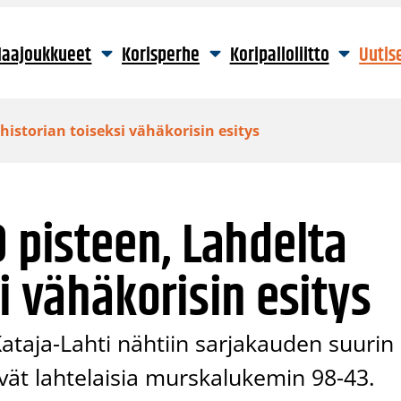
aajoukkueet
Korisperhe
Koripalloliitto
Uutis
 historian toiseksi vähäkorisin esitys
0 pisteen, Lahdelta
i vähäkorisin esitys
Kataja-Lahti nähtiin sarjakauden suurin
tivät lahtelaisia murskalukemin 98-43.