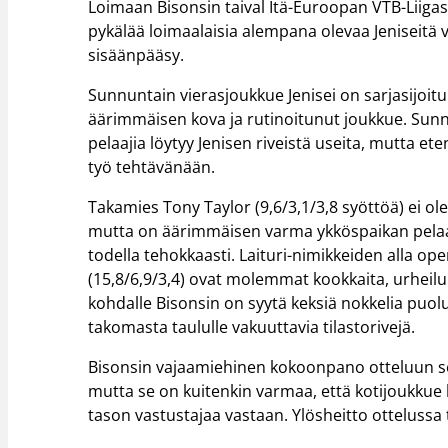
Loimaan Bisonsin taival Itä-Euroopan VTB-Liigas
pykälää loimaalaisia alempana olevaa Jeniseitä 
sisäänpääsy.
Sunnuntain vierasjoukkue Jenisei on sarjasijoi
äärimmäisen kova ja rutinoitunut joukkue. Sunn
pelaajia löytyy Jenisen riveistä useita, mutta e
työ tehtävänään.
Takamies Tony Taylor (9,6/3,1/3,8 syöttöä) ei o
mutta on äärimmäisen varma ykköspaikan pelaa
todella tehokkaasti. Laituri-nimikkeiden alla op
(15,8/6,9/3,4) ovat molemmat kookkaita, urheilull
kohdalle Bisonsin on syytä keksiä nokkelia puol
takomasta taululle vakuuttavia tilastorivejä.
Bisonsin vajaamiehinen kokoonpano otteluun s
mutta se on kuitenkin varmaa, että kotijoukkue l
tason vastustajaa vastaan. Ylösheitto ottelussa