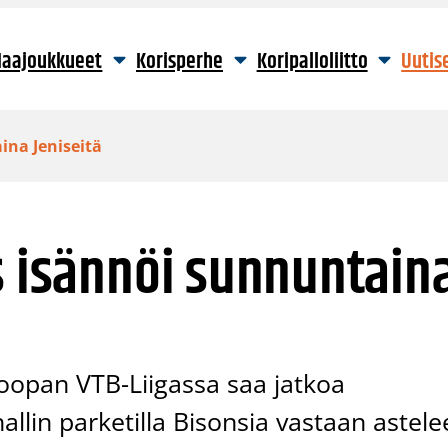
aajoukkueet
Korisperhe
Koripalloliitto
Uutis
ina Jeniseitä
s isännöi sunnuntain
oopan VTB-Liigassa saa jatkoa
llin parketilla Bisonsia vastaan astele