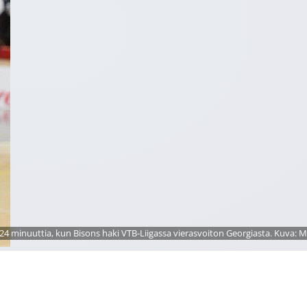
t 24 minuuttia, kun Bisons haki VTB-Liigassa vierasvoiton Georgiasta. Kuva: 