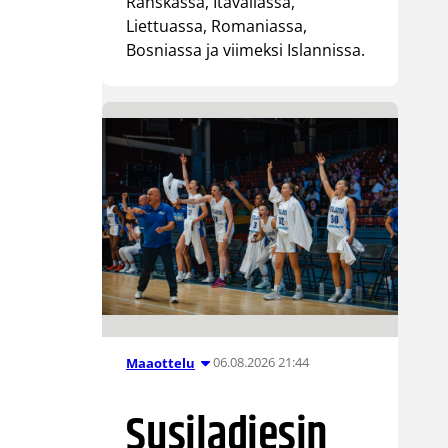
Ranskassa, Itävallassa,
Liettuassa, Romaniassa,
Bosniassa ja viimeksi Islannissa.
06.08.2026 21:44
Maaottelu
Susiladiesin