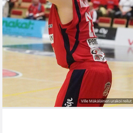
Ville Mäkäläinen urakoi reilu