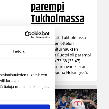
parempi
Tukholmassa
Susiladies päätti Tukholmassa
pelatun kahden ottelun
mittaisen miniturnauksen
Tietoja
tappioon, kun Ruotsi oli parempi
loppulukemin 73-68 (33-47).
Suomi pelaa seuraavan kerran
ensi viikonloppuna Helsingissä.
 ominaisuuksien tukemiseen
tiikka-alan
ietoja muihin tietoihin, joita