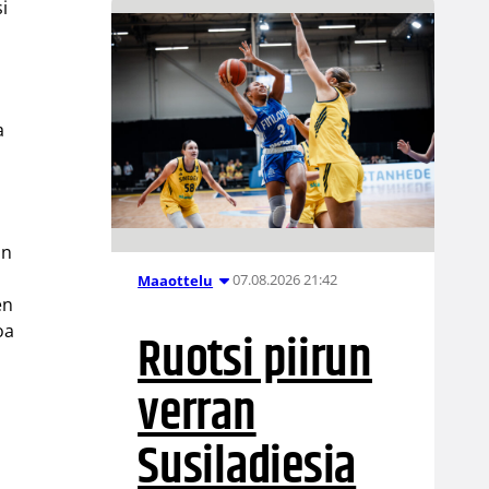
i
a
an
07.08.2026 21:42
Maaottelu
en
oa
Ruotsi piirun
verran
Susiladiesia