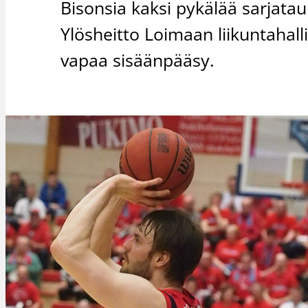
Bisonsia kaksi pykälää sarjata
Ylösheitto Loimaan liikuntahall
vapaa sisäänpääsy.