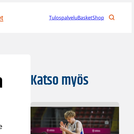
et
Tulospalvelu
BasketShop
a
Katso myös
e