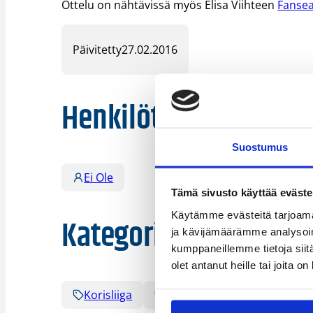
Ottelu on nähtävissä myös Elisa Viihteen
Fanse
Päivitetty
27.02.2016
Henkilöt
Suostumus
Ei Ole
Tämä sivusto käyttää eväste
Käytämme evästeitä tarjoama
Kategoriat
ja kävijämäärämme analysoim
kumppaneillemme tietoja siitä
olet antanut heille tai joita o
Korisliiga
Pääjuttu
Sarjat