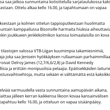
sa saa jatkoa sunnuntaina kotiottelulla sarjataulukossa kaks
vastaan. Ottelu alkaa kello 16.00, ja tapahtumaan on vapaa
tuksestaan ja kolmen ottelun tappioputkestaan huolimatta
untain kamppailussa Bisonsille harmaita hiuksia aiheuttavi
tenkin joukkueen jenkkikolmikon kanssa loimaalaisilla on kova
le tilastojen valossa VTB-Liigan kuumimpia takamiesnimiä,
ja joka saa Jenisein hyökkäyksen rullaamaan parhaimmilla
eroivat Delroy James (12,7/6,6/2,8) ja David Kennedy
isia ja erittäin monipuolisia pelaajia. Epäitsekkäiden laituri
ustusvaihtoehtoja, mutta sekään ei välttämättä estä kaksikk
elviää varmuudella vasta sunnuntaina aamupäivän aikana,
aittaa jälleen kerran kaikkensa likoon kovaa kansainvälisen
 tapahtuu kello 16.00, ja otteluun on vapaa sisäänpääsy.