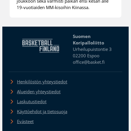
joukkoon sekä varmisti paikan ensi kesän alle
19-vuotiaiden MM-kisoihin Kiinassa.
Suomen
Koripalloliitto
Urheilupuistontie 3
02200 Espoo
office@basket.fi
Henkilöstön yhteystiedot
Alueiden yhteystiedot
Laskutustiedot
Käyttöehdot ja tietosuoja
Evästeet