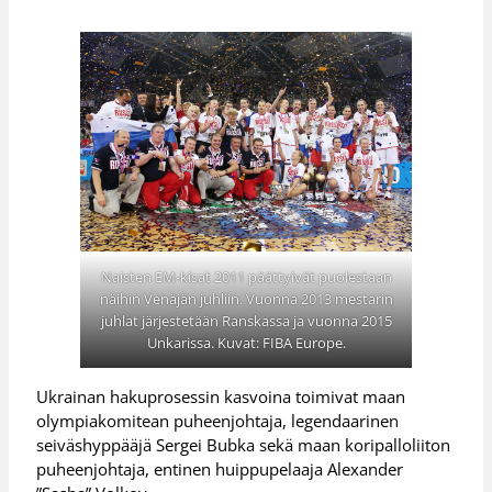
Naisten EM-kisat 2011 päättyivät puolestaan
näihin Venäjän juhliin. Vuonna 2013 mestarin
juhlat järjestetään Ranskassa ja vuonna 2015
Unkarissa. Kuvat: FIBA Europe.
Ukrainan hakuprosessin kasvoina toimivat maan
olympiakomitean puheenjohtaja, legendaarinen
seiväshyppääjä Sergei Bubka sekä maan koripalloliiton
puheenjohtaja, entinen huippupelaaja Alexander