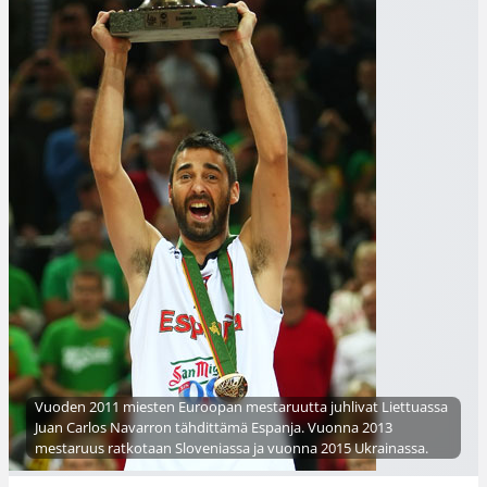
Vuoden 2011 miesten Euroopan mestaruutta juhlivat Liettuassa
Juan Carlos Navarron tähdittämä Espanja. Vuonna 2013
mestaruus ratkotaan Sloveniassa ja vuonna 2015 Ukrainassa.