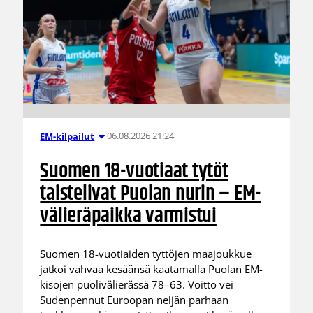
06.08.2026 21:24
EM-kilpailut
Suomen 18-vuotiaat tytöt
taistelivat Puolan nurin – EM-
välieräpaikka varmistui
Suomen 18-vuotiaiden tyttöjen maajoukkue
jatkoi vahvaa kesäänsä kaatamalla Puolan EM-
kisojen puolivälierässä 78–63. Voitto vei
Sudenpennut Euroopan neljän parhaan