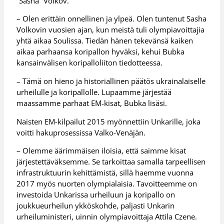
”Sasha” Volkov.
– Olen erittäin onnellinen ja ylpeä. Olen tuntenut Sasha
Volkovin vuosien ajan, kun meistä tuli olympiavoittajia
yhtä aikaa Soulissa. Tiedän hänen tekevänsä kaiken
aikaa parhaansa koripallon hyväksi, kehui Bubka
kansainvälisen koripalloliiton tiedotteessa.
– Tämä on hieno ja historiallinen päätös ukrainalaiselle
urheilulle ja koripallolle. Lupaamme järjestää
maassamme parhaat EM-kisat, Bubka lisäsi.
Naisten EM-kilpailut 2015 myönnettiin Unkarille, joka
voitti hakuprosessissa Valko-Venäjän.
– Olemme äärimmäisen iloisia, että saimme kisat
järjestettäväksemme. Se tarkoittaa samalla tarpeellisen
infrastruktuurin kehittämistä, sillä haemme vuonna
2017 myös nuorten olympialaisia. Tavoitteemme on
investoida Unkarissa urheiluun ja koripallo on
joukkueurheilun ykköskohde, paljasti Unkarin
urheiluministeri, uinnin olympiavoittaja Attila Czene.