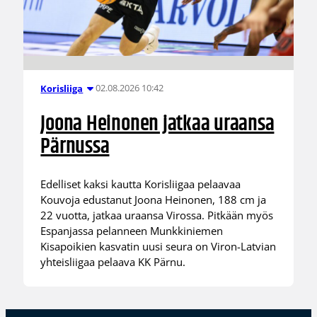
02.08.2026 10:42
Korisliiga
Joona Heinonen jatkaa uraansa
Pärnussa
Edelliset kaksi kautta Korisliigaa pelaavaa
Kouvoja edustanut Joona Heinonen, 188 cm ja
22 vuotta, jatkaa uraansa Virossa. Pitkään myös
Espanjassa pelanneen Munkkiniemen
Kisapoikien kasvatin uusi seura on Viron-Latvian
yhteisliigaa pelaava KK Pärnu.