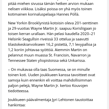
pitää miehen sivussa tämän hetken arvion mukaan
nelisen viikkoa. Lisäksi poissa on yhä myös toinen
kotimainen korinaluspelaaja Hannes Pöllä.
New Yorkin Brooklynistä kotoisin oleva 201-senttinen
ja 29-vuotias Wayne Martin Jr. saapuu Korisliigaan jo
toisen kerran urallaan. Hän pelasi kaudella 2020–21
Helsinki Seagullsin riveissä 33 ottelua ja saavutti
tilastokeskiarvoikseen 16,2 pistettä, 7,1 levypalloa ja
1,2 koriin johtavaa syöttöä. Aiemmin Martin on
pelannut muun muassa St. Francisin, Navarron ja
Tennessee Staten yliopistoissa sekä Unkarissa.
– On mukavaa olla taas Suomessa, se on minulle
toinen koti. Uuden joukkueen kanssa tavoitteet ovat
samoja kuin ennenkin eli voittaa mahdollisimman
paljon pelejä, Wayne Martin Jr. kertoo Kouvojen
tiedotteessa.
Joukkueen päävalmentaja Jyri Lehtonen taustoittaa
hankintaa: