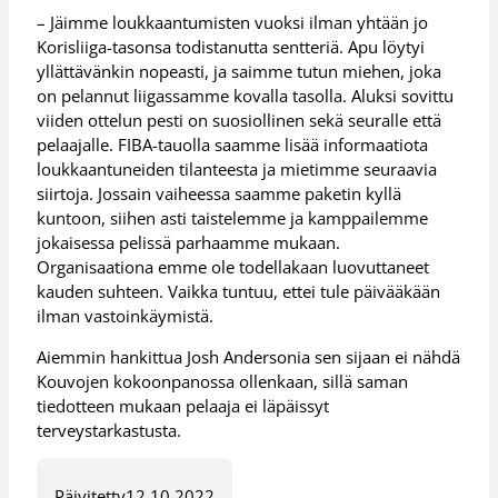
– Jäimme loukkaantumisten vuoksi ilman yhtään jo
Korisliiga-tasonsa todistanutta sentteriä. Apu löytyi
yllättävänkin nopeasti, ja saimme tutun miehen, joka
on pelannut liigassamme kovalla tasolla. Aluksi sovittu
viiden ottelun pesti on suosiollinen sekä seuralle että
pelaajalle. FIBA-tauolla saamme lisää informaatiota
loukkaantuneiden tilanteesta ja mietimme seuraavia
siirtoja. Jossain vaiheessa saamme paketin kyllä
kuntoon, siihen asti taistelemme ja kamppailemme
jokaisessa pelissä parhaamme mukaan.
Organisaationa emme ole todellakaan luovuttaneet
kauden suhteen. Vaikka tuntuu, ettei tule päivääkään
ilman vastoinkäymistä.
Aiemmin hankittua Josh Andersonia sen sijaan ei nähdä
Kouvojen kokoonpanossa ollenkaan, sillä saman
tiedotteen mukaan pelaaja ei läpäissyt
terveystarkastusta.
Päivitetty
12.10.2022