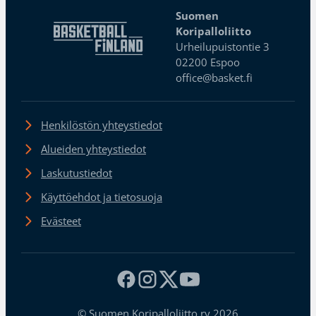
Suomen
Koripalloliitto
Urheilupuistontie 3
02200 Espoo
office@basket.fi
Henkilöstön yhteystiedot
Alueiden yhteystiedot
Laskutustiedot
Käyttöehdot ja tietosuoja
Evästeet
© Suomen Koripalloliitto ry 2026