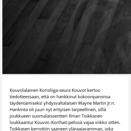
Kouvolalainen Korisliiga-seura Kouvot kertoo
tiedotteessaan, että on hankkinut kokoonpanonsa
täydentämiseksi yhdysvaltalaisen Wayne Martin Jr:n.
Hankinta oli juuri nyt erityisen tarpeellinen, sillä
joukkueen suomalaissentteri Ilmari Toikkanen
loukkaantui Kouvot–Korihait-pelissä vajaa viikko sitten.
Toikkasen kerrottiin saaneen yläraajavamman, joka