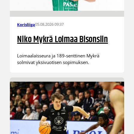
05.08.2026 09:37
Korisliiga
Niko Mykrä Loimaa Bisonsiin
Loimaalaisseura ja 189-senttinen Mykrä
solmivat yksivuotisen sopimuksen.