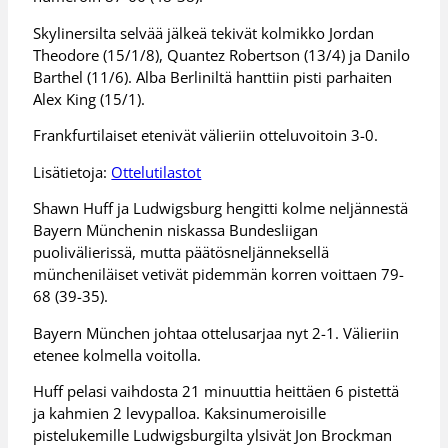
Skylinersilta selvää jälkeä tekivät kolmikko Jordan
Theodore (15/1/8), Quantez Robertson (13/4) ja Danilo
Barthel (11/6). Alba Berliniltä hanttiin pisti parhaiten
Alex King (15/1).
Frankfurtilaiset etenivät välieriin otteluvoitoin 3-0.
Lisätietoja:
Ottelutilastot
Shawn Huff ja Ludwigsburg hengitti kolme neljännestä
Bayern Münchenin niskassa Bundesliigan
puolivälierissä, mutta päätösneljänneksellä
müncheniläiset vetivät pidemmän korren voittaen 79-
68 (39-35).
Bayern München johtaa ottelusarjaa nyt 2-1. Välieriin
etenee kolmella voitolla.
Huff pelasi vaihdosta 21 minuuttia heittäen 6 pistettä
ja kahmien 2 levypalloa. Kaksinumeroisille
pistelukemille Ludwigsburgilta ylsivät Jon Brockman