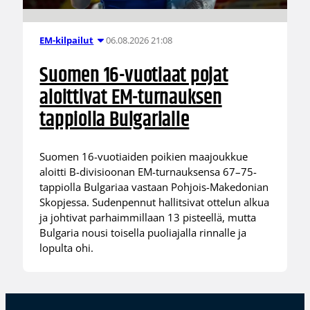
06.08.2026 21:08
EM-kilpailut
Suomen 16-vuotiaat pojat
aloittivat EM-turnauksen
tappiolla Bulgarialle
Suomen 16-vuotiaiden poikien maajoukkue
aloitti B-divisioonan EM-turnauksensa 67–75-
tappiolla Bulgariaa vastaan Pohjois-Makedonian
Skopjessa. Sudenpennut hallitsivat ottelun alkua
ja johtivat parhaimmillaan 13 pisteellä, mutta
Bulgaria nousi toisella puoliajalla rinnalle ja
lopulta ohi.