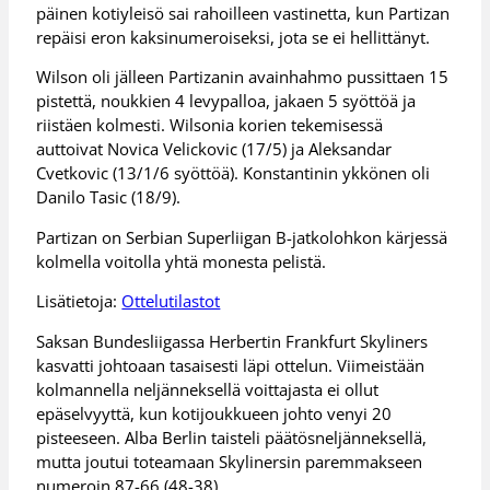
päinen kotiyleisö sai rahoilleen vastinetta, kun Partizan
repäisi eron kaksinumeroiseksi, jota se ei hellittänyt.
Wilson oli jälleen Partizanin avainhahmo pussittaen 15
pistettä, noukkien 4 levypalloa, jakaen 5 syöttöä ja
riistäen kolmesti. Wilsonia korien tekemisessä
auttoivat Novica Velickovic (17/5) ja Aleksandar
Cvetkovic (13/1/6 syöttöä). Konstantinin ykkönen oli
Danilo Tasic (18/9).
Partizan on Serbian Superliigan B-jatkolohkon kärjessä
kolmella voitolla yhtä monesta pelistä.
Lisätietoja:
Ottelutilastot
Saksan Bundesliigassa Herbertin Frankfurt Skyliners
kasvatti johtoaan tasaisesti läpi ottelun. Viimeistään
kolmannella neljänneksellä voittajasta ei ollut
epäselvyyttä, kun kotijoukkueen johto venyi 20
pisteeseen. Alba Berlin taisteli päätösneljänneksellä,
mutta joutui toteamaan Skylinersin paremmakseen
numeroin 87-66 (48-38).