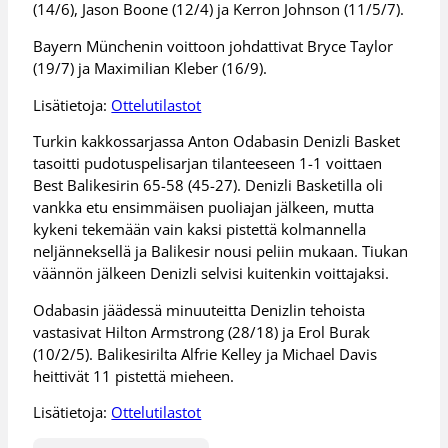
(14/6), Jason Boone (12/4) ja Kerron Johnson (11/5/7).
Bayern Münchenin voittoon johdattivat Bryce Taylor
(19/7) ja Maximilian Kleber (16/9).
Lisätietoja:
Ottelutilastot
Turkin kakkossarjassa Anton Odabasin Denizli Basket
tasoitti pudotuspelisarjan tilanteeseen 1-1 voittaen
Best Balikesirin 65-58 (45-27). Denizli Basketilla oli
vankka etu ensimmäisen puoliajan jälkeen, mutta
kykeni tekemään vain kaksi pistettä kolmannella
neljänneksellä ja Balikesir nousi peliin mukaan. Tiukan
väännön jälkeen Denizli selvisi kuitenkin voittajaksi.
Odabasin jäädessä minuuteitta Denizlin tehoista
vastasivat Hilton Armstrong (28/18) ja Erol Burak
(10/2/5). Balikesirilta Alfrie Kelley ja Michael Davis
heittivät 11 pistettä mieheen.
Lisätietoja:
Ottelutilastot