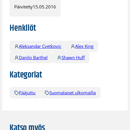
Päivitetty
15.05.2016
Henkilöt
Aleksandar Cvetkovic
Alex King
Danilo Barthel
Shawn Huff
Kategoriat
Pääjuttu
Suomalaiset ulkomailla
Katso myös