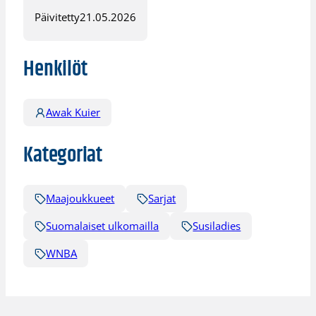
Päivitetty
21.05.2026
Henkilöt
Awak Kuier
Kategoriat
Maajoukkueet
Sarjat
Suomalaiset ulkomailla
Susiladies
WNBA