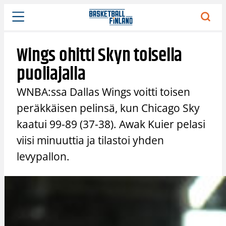
Siirry
sisältöön
Wings ohitti Skyn toisella
puoliajalla
WNBA:ssa Dallas Wings voitti toisen
peräkkäisen pelinsä, kun Chicago Sky
kaatui 99-89 (37-38). Awak Kuier pelasi
viisi minuuttia ja tilastoi yhden
levypallon.