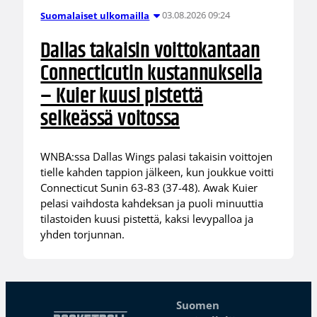
03.08.2026 09:24
Suomalaiset ulkomailla
Dallas takaisin voittokantaan
Connecticutin kustannuksella
– Kuier kuusi pistettä
selkeässä voitossa
WNBA:ssa Dallas Wings palasi takaisin voittojen
tielle kahden tappion jälkeen, kun joukkue voitti
Connecticut Sunin 63-83 (37-48). Awak Kuier
pelasi vaihdosta kahdeksan ja puoli minuuttia
tilastoiden kuusi pistettä, kaksi levypalloa ja
yhden torjunnan.
Suomen