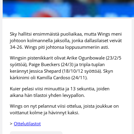
Sky hallitsi ensimmäistä puoliaikaa, mutta Wings meni
johtoon kolmannella jaksolla, jonka dallasilaiset veivät
34-26. Wings piti johtonsa loppusummeriin asti.
Wingsin pistenikkarit olivat Arike Ogunbowale (23/2/5
syöttöä), Paige Bueckers (24/3) ja tripla-tuplan
kerännyt Jessica Shepard (18/10/12 syöttöä). Skyn
kärkinimi oli Kamilla Cardoso (24/11).
Kuier pelasi viisi minuuttia ja 13 sekuntia, joiden
aikana hän tilastoi yhden levypallon.
Wings on nyt pelannut viisi ottelua, joista joukkue on
voittanut kolme ja hävinnyt kaksi.
>
Ottelutilastot