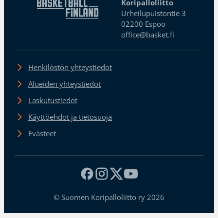
Koripalloliitto
Urheilupuistontie 3
02200 Espoo
office@basket.fi
Henkilöstön yhteystiedot
Alueiden yhteystiedot
Laskutustiedot
Käyttöehdot ja tietosuoja
Evästeet
© Suomen Koripalloliitto ry 2026