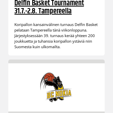
Delfin Basket Tournament
31.7.-2.8. Tampereella
Koripallon kansainvälinen turnaus Delfin Basket
pelataan Tampereella tänä viikonloppuna.
Järjestyksessään 39. turnaus kerää yhteen 200
joukkuetta ja tuhansia koripallon ystäviä niin
Suomesta kuin ulkomailta.