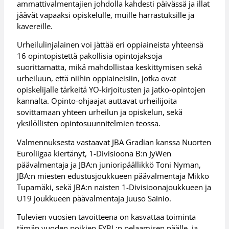
ammattivalmentajien johdolla kahdesti päivässä ja illat
jäävät vapaaksi opiskelulle, muille harrastuksille ja
kavereille.
Urheilulinjalainen voi jättää eri oppiaineista yhteensä
16 opintopistettä pakollisia opintojaksoja
suorittamatta, mikä mahdollistaa keskittymisen sekä
urheiluun, että niihin oppiaineisiin, jotka ovat
opiskelijalle tärkeitä YO-kirjoitusten ja jatko-opintojen
kannalta. Opinto-ohjaajat auttavat urheilijoita
sovittamaan yhteen urheilun ja opiskelun, sekä
yksilöllisten opintosuunnitelmien teossa.
Valmennuksesta vastaavat JBA Gradian kanssa Nuorten
Euroliigaa kiertänyt, 1-Divisioona B:n JyWen
päävalmentaja ja JBA:n junioripäällikkö Toni Nyman,
JBA:n miesten edustusjoukkueen päävalmentaja Mikko
Tupamäki, sekä JBA:n naisten 1-Divisioonajoukkueen ja
U19 joukkueen päävalmentaja Juuso Sainio.
Tulevien vuosien tavoitteena on kasvattaa toiminta
tämän vuoden poikien EYBL:n pelaamisen päälle, ja