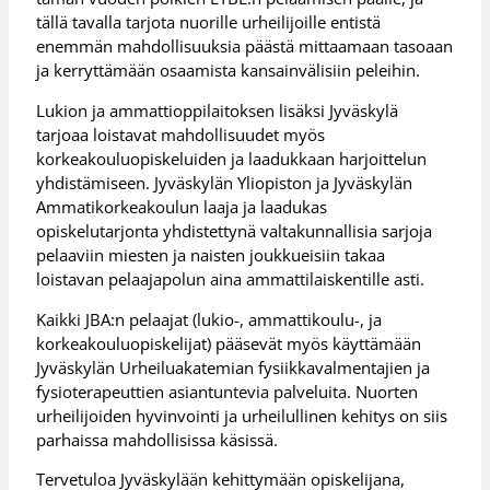
tällä tavalla tarjota nuorille urheilijoille entistä
enemmän mahdollisuuksia päästä mittaamaan tasoaan
ja kerryttämään osaamista kansainvälisiin peleihin.
Lukion ja ammattioppilaitoksen lisäksi Jyväskylä
tarjoaa loistavat mahdollisuudet myös
korkeakouluopiskeluiden ja laadukkaan harjoittelun
yhdistämiseen. Jyväskylän Yliopiston ja Jyväskylän
Ammatikorkeakoulun laaja ja laadukas
opiskelutarjonta yhdistettynä valtakunnallisia sarjoja
pelaaviin miesten ja naisten joukkueisiin takaa
loistavan pelaajapolun aina ammattilaiskentille asti.
Kaikki JBA:n pelaajat (lukio-, ammattikoulu-, ja
korkeakouluopiskelijat) pääsevät myös käyttämään
Jyväskylän Urheiluakatemian fysiikkavalmentajien ja
fysioterapeuttien asiantuntevia palveluita. Nuorten
urheilijoiden hyvinvointi ja urheilullinen kehitys on siis
parhaissa mahdollisissa käsissä.
Tervetuloa Jyväskylään kehittymään opiskelijana,