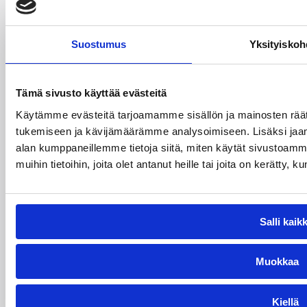
Tavoitteena on tarjota motivoituneille pelaajille
selkeä ja laadukas reitti U16-ikäluokasta aina
Naisten Korisliigaan Nokialla.
Suostumus
Yksityiskoh
Tämä sivusto käyttää evästeitä
Suomen
Käytämme evästeitä tarjoamamme sisällön ja mainosten räät
Koripalloliitto
tukemiseen ja kävijämäärämme analysoimiseen. Lisäksi jaam
Urheilupuistontie 3
alan kumppaneillemme tietoja siitä, miten käytät sivustoam
02200 Espoo
muihin tietoihin, joita olet antanut heille tai joita on kerätty, 
office@basket.fi
Henkilöstön yhteystiedot
Salli kaikk
Alueiden yhteystiedot
Muokkaa
Laskutustiedot
Käyttöehdot ja tietosuoja
Kiellä