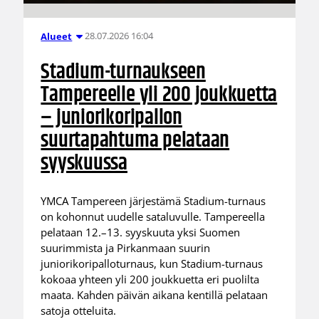
28.07.2026 16:04
Alueet
Stadium-turnaukseen
Tampereelle yli 200 joukkuetta
– juniorikoripallon
suurtapahtuma pelataan
syyskuussa
YMCA Tampereen järjestämä Stadium-turnaus
on kohonnut uudelle sataluvulle. Tampereella
pelataan 12.–13. syyskuuta yksi Suomen
suurimmista ja Pirkanmaan suurin
juniorikoripalloturnaus, kun Stadium-turnaus
kokoaa yhteen yli 200 joukkuetta eri puolilta
maata. Kahden päivän aikana kentillä pelataan
satoja otteluita.