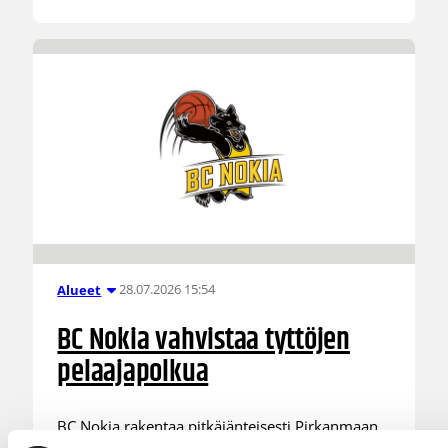
28.07.2026 15:54
Alueet
BC Nokia vahvistaa tyttöjen
pelaajapolkua
BC Nokia rakentaa pitkäjänteisesti Pirkanmaan
vahvinta tyttöjen ja naisten pelaajapolkua.