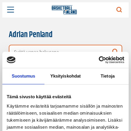
Adrian Penland
Vapaa hakusana
14 hakutulosta
Järjestys
Sivukoko
Suostumus
Yksityiskohdat
Tietoja
Tämä sivusto käyttää evästeitä
Käytämme evästeitä tarjoamamme sisällön ja mainosten
räätälöimiseen, sosiaalisen median ominaisuuksien
tukemiseen ja kävijämäärämme analysoimiseen. Lisäksi
jaamme sosiaalisen median, mainosalan ja analytiikka-