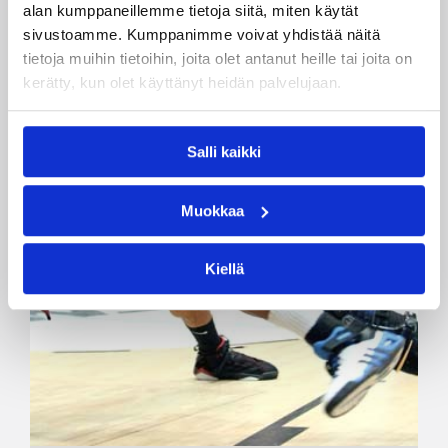
alan kumppaneillemme tietoja siitä, miten käytät
sivustoamme. Kumppanimme voivat yhdistää näitä
tietoja muihin tietoihin, joita olet antanut heille tai joita on
kerätty, kun olet käyttänyt heidän palvelujaan.
Salli kaikki
Muokkaa
Kiellä